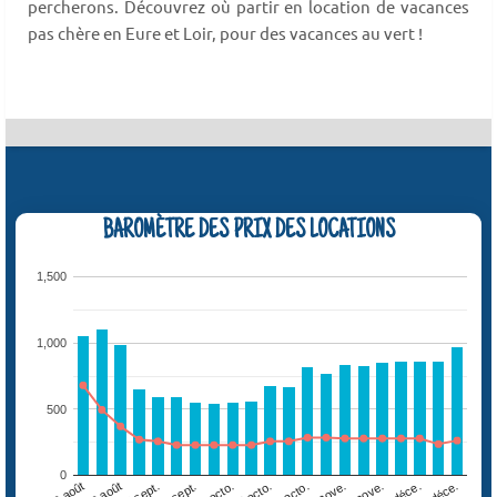
percherons. Découvrez où partir en location de vacances
pas chère en Eure et Loir, pour des vacances au vert !
BAROMÈTRE DES PRIX DES LOCATIONS
1,500
1,000
500
0
05 sept.
12 déce.
17 octo.
22 août
28 nove.
03 octo.
08 août
14 nove.
19 sept.
26 déce.
31 octo.