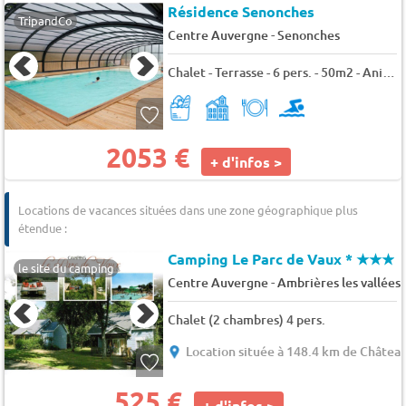
Résidence Senonches
TripandCo
-
Centre Auvergne
Senonches
Chalet - Terrasse - 6 pers. - 50m2 - Animaux admis
2053 €
+ d'infos >
Locations de vacances situées dans une zone géographique plus
étendue :
Camping Le Parc de Vaux *
★★★
le site du camping
-
Centre Auvergne
Ambrières les vallées
Chalet (2 chambres) 4 pers.
Location située à 148.4 km de Châtea
525 €
+ d'infos >