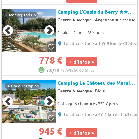
Camping L'Oasis du Berry
★★★★
Camping and Co
-
Centre Auvergne
Argenton sur creuse
Chalet - Clim - TV 5 pers.
Location située à 159.9 km de Châtea
778 €
+ d'infos >
7.8/10
79 AVIS SUR 3 SITES
Camping Le Château des Marais
★
le site du camping
-
Centre Auvergne
Blois
Cottage 3 chambres *** 7 pers.
Location située à 47.4 km de Château
945 €
+ d'infos >