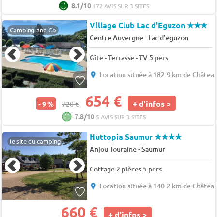
8.1/10
172 AVIS SUR 3 SITES
Village Club Lac d'Eguzon
★★★
Camping and Co
-
Centre Auvergne
Lac d'eguzon
Gîte - Terrasse - TV 5 pers.
Location située à 182.9 km de Châtea
654 €
+ d'infos >
- 9 %
720 €
7.8/10
5 AVIS SUR 3 SITES
Huttopia Saumur
★★★★
le site du camping
-
Anjou Touraine
Saumur
Cottage 2 pièces 5 pers.
Location située à 140.2 km de Châtea
660 €
+ d'infos >