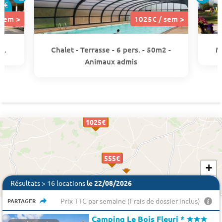
0€
 sem >
1025€ / sem >
s.
Chalet - Terrasse - 6 pers. - 50m2 -
M
Animaux admis
2053 €
1025€
1025€
568 €
555€
555€
555€
555€
555€
+
−
Résultats > 16 locations
le 22/08/2026
Prix TTC par semaine (Frais de dossier inclus)
PARTAGER
Camping Le Bois Fleuri *
★★★