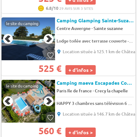
6.8/10
29 AVIS SUR 3 SITES
Camping Glamping Sainte-Suzanne
le site du camping
-
Centre Auvergne
Sainte suzanne
Lodge toilée avec terrasse couverte - avec sanitaires 4 pers. 4 pers.
Location située à 125.1 km de Châtea
525 €
+ d'infos >
Camping maeva Escapades Country Park - Touquin
le site du camping
-
Paris Ile de france
Crecy la chapelle
HAPPY 3 chambres sans télévision 6 pers.
Location située à 146.7 km de Châtea
560 €
+ d'infos >