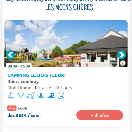
LES MOINS CHÈRES
08.08 > 15.08
CAMPING LE BOIS FLEURI
Illiers combray
Mobil home - Terrasse - TV 4 pers.
560€
-1%
dès 555€ / sem.
+ d'infos