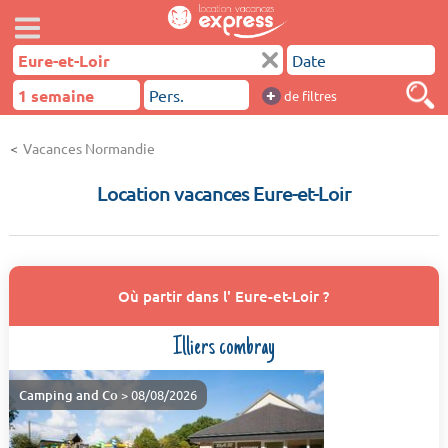
+
de filtres
Vacances Normandie
Location vacances Eure-et-Loir
Où partir dans l' Eure-et-Loir ?
Illiers combray
Camping and Co
> 08/08/2026