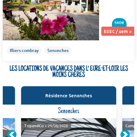
560€
555€ / sem >
Illiers combray
Senonches
LES LOCATIONS DE VACANCES DANS L' EURE-ET-LOIR LES
MOINS CHÈRES
Résidence Senonches
Senonches
TripandCo
> 29/08/2026
Campi