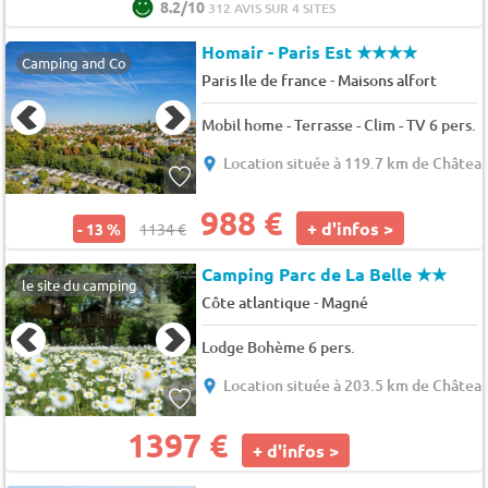
8.2/10
312 AVIS SUR 4 SITES
Homair - Paris Est
★★★★
Camping and Co
-
Paris Ile de france
Maisons alfort
Mobil home - Terrasse - Clim - TV 6 pers.
Location située à 119.7 km de Châtea
988 €
+ d'infos >
- 13 %
1134 €
Camping Parc de La Belle
★★
le site du camping
-
Côte atlantique
Magné
Lodge Bohème 6 pers.
Location située à 203.5 km de Châtea
1397 €
+ d'infos >