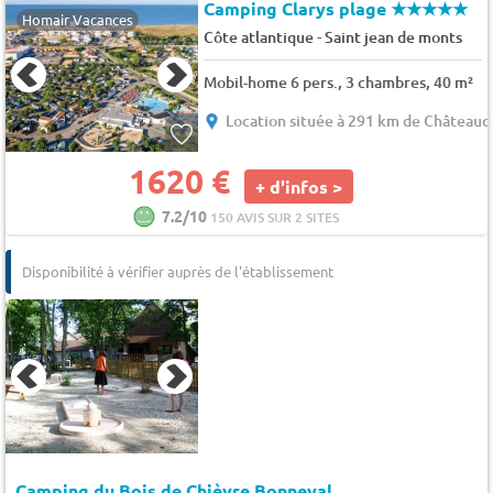
Camping Clarys plage
★★★★★
Homair Vacances
-
Côte atlantique
Saint jean de monts
Mobil-home 6 pers., 3 chambres, 40 m²
Location située à 291 km de Château
1620 €
+ d'infos >
7.2/10
150 AVIS SUR 2 SITES
Disponibilité à vérifier auprès de l'établissement
Camping du Bois de Chièvre Bonneval