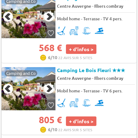
Camping and Co
-
Centre Auvergne
Illiers combray
Mobil home - Terrasse - TV 4 pers.
568 €
+ d'infos >
6/10
22 AVIS SUR 5 SITES
Camping Le Bois Fleuri
★★★
Camping and Co
-
Centre Auvergne
Illiers combray
Mobil home - Terrasse - TV 6 pers.
805 €
+ d'infos >
6/10
22 AVIS SUR 5 SITES