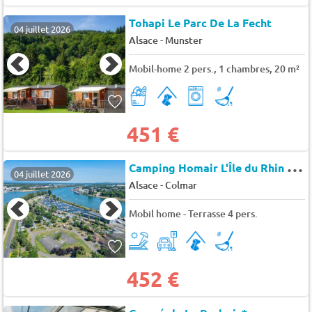
Tohapi Le Parc De La Fecht
04 juillet 2026
-
Alsace
Munster
Mobil-home 2 pers., 1 chambres, 20 m²
451 €
C
amping Homair L'Île du Rhin à Biesheim
04 juillet 2026
-
Alsace
Colmar
Mobil home - Terrasse 4 pers.
452 €