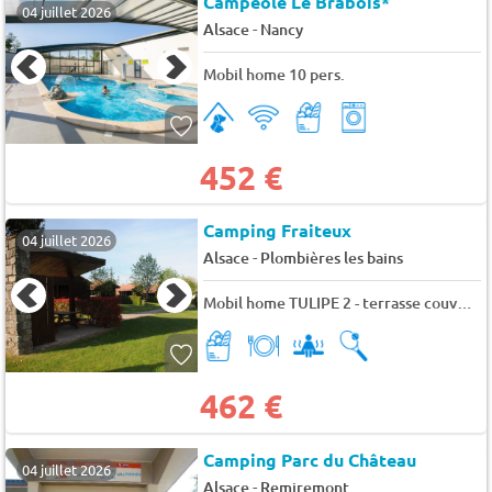
Campéole Le Brabois*
04 juillet 2026
-
Alsace
Nancy
Mobil home 10 pers.
452 €
Camping Fraiteux
04 juillet 2026
-
Alsace
Plombières les bains
Mobil home TULIPE 2 - terrasse couverte - 2 chambres 4 pers.
462 €
Camping Parc du Château
04 juillet 2026
-
Alsace
Remiremont