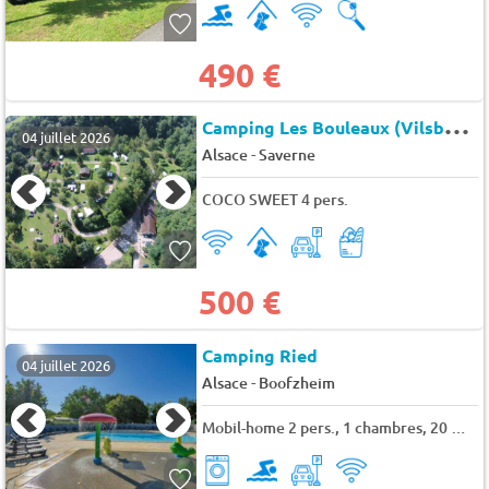
490 €
C
amping Les Bouleaux (Vilsberg à 10 km)
04 juillet 2026
-
Alsace
Saverne
COCO SWEET 4 pers.
500 €
Camping Ried
04 juillet 2026
-
Alsace
Boofzheim
Mobil-home 2 pers., 1 chambres, 20 m² - 38 m²