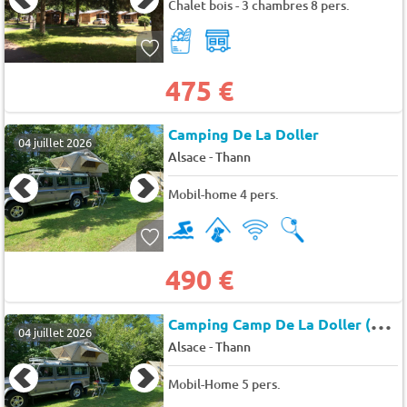
Chalet bois - 3 chambres 8 pers.
475 €
Camping De La Doller
04 juillet 2026
-
Alsace
Thann
Mobil-home 4 pers.
490 €
C
amping Camp De La Doller (Guewenheim à 6 km)
04 juillet 2026
-
Alsace
Thann
Mobil-Home 5 pers.