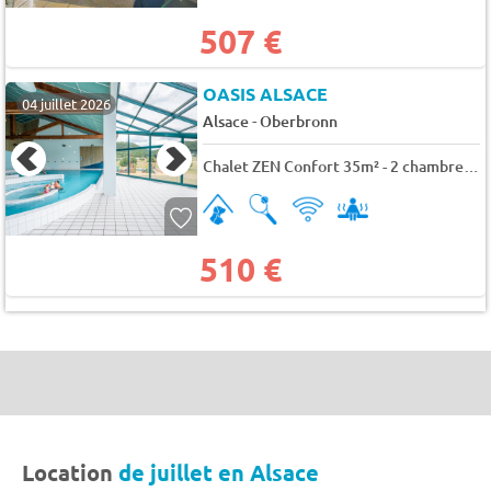
507 €
OASIS ALSACE
04 juillet 2026
-
Alsace
Oberbronn
Chalet ZEN Confort 35m² - 2 chambres / 2 salles de bains 4 pers.
510 €
Location
de juillet en Alsace