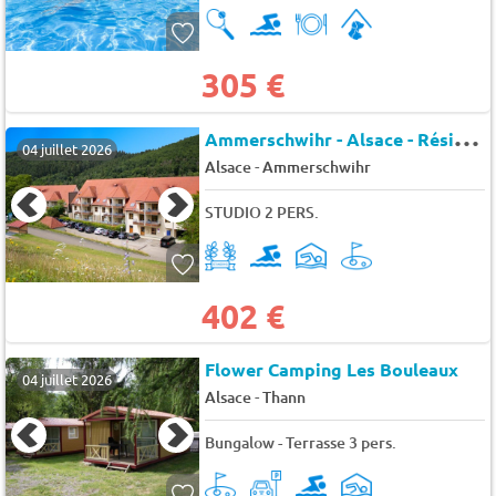
305 €
A
mmerschwihr - Alsace - Résidence Le Domaine du Golf
04 juillet 2026
-
Alsace
Ammerschwihr
STUDIO 2 PERS.
402 €
Flower Camping Les Bouleaux
04 juillet 2026
-
Alsace
Thann
Bungalow - Terrasse 3 pers.