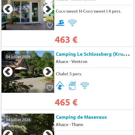
Coco sweet H-Coco sweet I 4 pers.
463 €
C
amping Le Schlossberg (Kruth à 6 km)
04 juillet 2026
-
Alsace
Ventron
Chalet 5 pers.
465 €
Camping de Masevaux
04 juillet 2026
-
Alsace
Thann