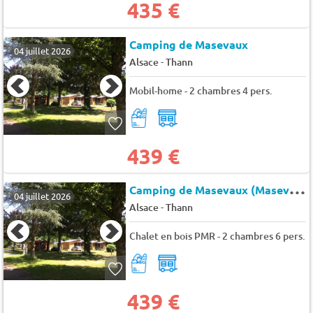
435 €
Camping de Masevaux
04 juillet 2026
-
Alsace
Thann
Mobil-home - 2 chambres 4 pers.
439 €
C
amping de Masevaux (Masevaux à 12km)
04 juillet 2026
-
Alsace
Thann
Chalet en bois PMR - 2 chambres 6 pers.
439 €