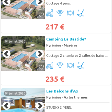
Cottage 4 pers.
217 €
Camping La Bastide*
04 juillet 2026
-
Pyrénées
Mazères
Cottage 2 chambres 2 salles de bains 4 pers.
235 €
Les Balcons d'Ax
04 juillet 2026
-
Pyrénées
Ax les thermes
STUDIO 2 PERS.