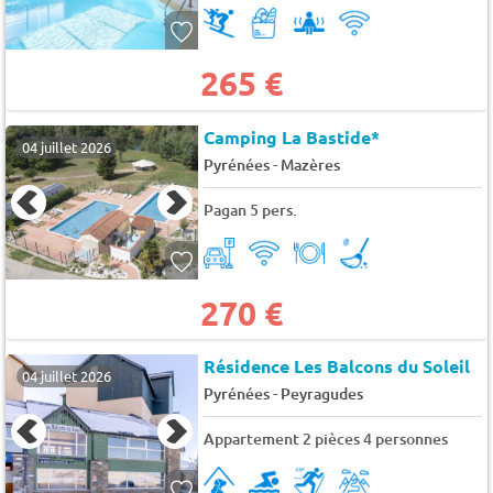
265 €
Camping La Bastide*
04 juillet 2026
-
Pyrénées
Mazères
Pagan 5 pers.
270 €
Résidence Les Balcons du Soleil
04 juillet 2026
-
Pyrénées
Peyragudes
Appartement 2 pièces 4 personnes