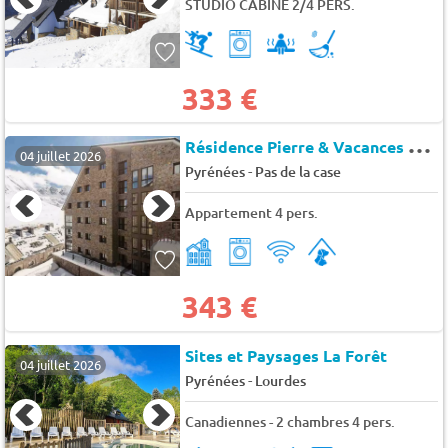
STUDIO CABINE 2/4 PERS.
333 €
R
ésidence Pierre & Vacances Pas de la Casa Princesa
04 juillet 2026
-
Pyrénées
Pas de la case
Appartement 4 pers.
343 €
Sites et Paysages La Forêt
04 juillet 2026
-
Pyrénées
Lourdes
Canadiennes - 2 chambres 4 pers.