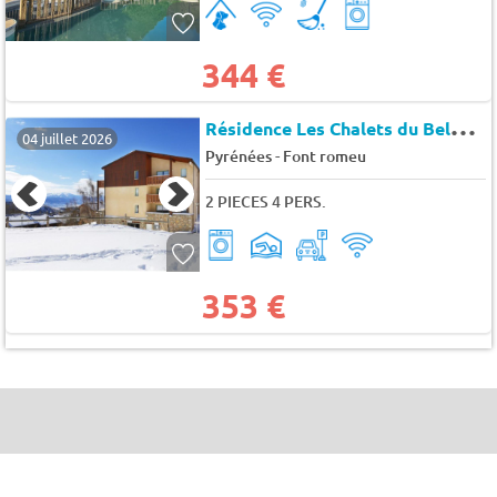
344 €
R
ésidence Les Chalets du Belevedère
04 juillet 2026
-
Pyrénées
Font romeu
2 PIECES 4 PERS.
353 €