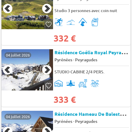
Studio 3 personnes avec coin nuit
332 €
R
ésidence Goélia Royal Peyragudes
04 juillet 2026
-
Pyrénées
Peyragudes
STUDIO CABINE 2/4 PERS.
333 €
R
ésidence Hameau De Balestas Mp
04 juillet 2026
-
Pyrénées
Peyragudes