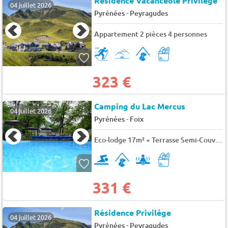
Résidence Vacancéole Privilège
04 juillet 2026
-
Pyrénées
Peyragudes
Appartement 2 pièces 4 personnes
323 €
Camping du Lac Mercus
04 juillet 2026
-
Pyrénées
Foix
Eco-lodge 17m² + Terrasse Semi-Couverte 4 pers.
331 €
Résidence Privilège
04 juillet 2026
-
Pyrénées
Peyragudes