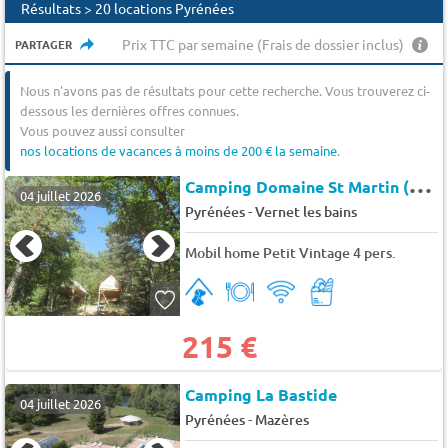
Résultats > 20 locations Pyrénées
Prix TTC par semaine (Frais de dossier inclus)
PARTAGER
Nous n'avons pas de résultats pour cette recherche. Vous trouverez ci-
dessous les dernières offres connues.
Vous pouvez aussi consulter
nos locations de vacances à moins de 200 € la semaine
.
C
amping Domaine St Martin (Casteil à 2 km)
04 juillet 2026
-
Pyrénées
Vernet les bains
Mobil home Petit Vintage 4 pers.
215 €
Camping La Bastide
04 juillet 2026
-
Pyrénées
Mazères