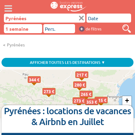
+
de filtres
Pyrénées
AFFICHER TOUTES LES DESTINATIONS ▼
217 €
344 €
280 €
273 €
265 €
+
215 €
273 €
353 €
Pyrénées : locations de vacances
−
& Airbnb en Juillet