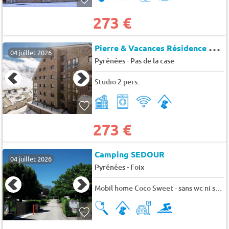
273 €
P
ierre & Vacances Résidence Princesa
04 juillet 2026
-
Pyrénées
Pas de la case
Studio 2 pers.
273 €
Camping SEDOUR
04 juillet 2026
-
Pyrénées
Foix
Mobil home Coco Sweet - sans wc ni salle de bain, proche du bloc sanitaire) 4 pers.