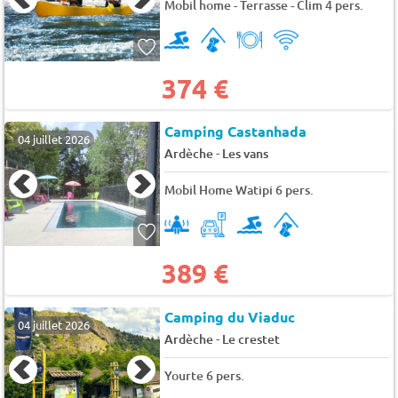
Mobil home - Terrasse - Clim 4 pers.
374 €
Camping Castanhada
04 juillet 2026
-
Ardèche
Les vans
Mobil Home Watipi 6 pers.
389 €
Camping du Viaduc
04 juillet 2026
-
Ardèche
Le crestet
Yourte 6 pers.