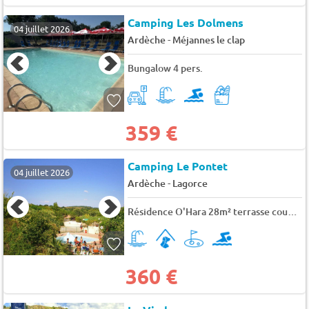
Camping Les Dolmens
04 juillet 2026
-
Ardèche
Méjannes le clap
Bungalow 4 pers.
359 €
Camping Le Pontet
04 juillet 2026
-
Ardèche
Lagorce
Résidence O'Hara 28m² terrasse couverte (2 chambres) 4 pers.
360 €