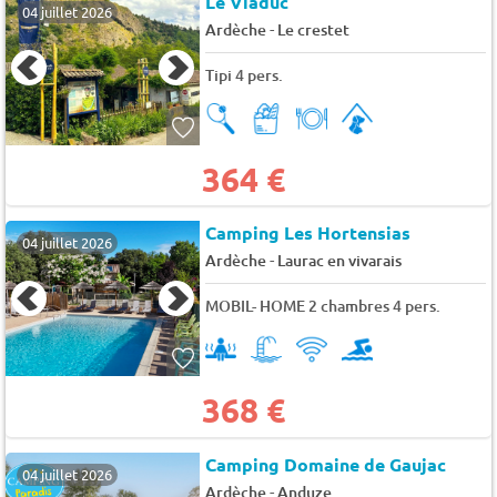
Le Viaduc
04 juillet 2026
-
Ardèche
Le crestet
Tipi 4 pers.
364 €
Camping Les Hortensias
04 juillet 2026
-
Ardèche
Laurac en vivarais
MOBIL- HOME 2 chambres 4 pers.
368 €
Camping Domaine de Gaujac
04 juillet 2026
-
Ardèche
Anduze