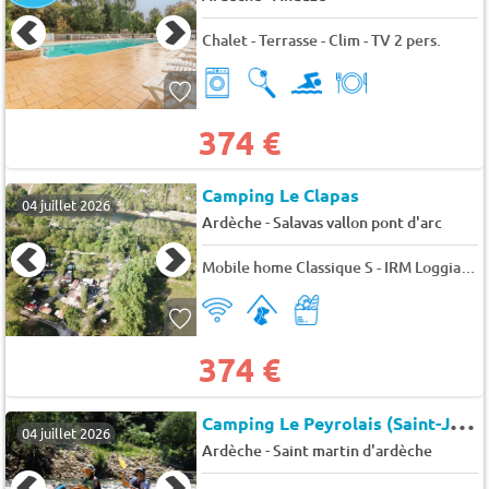
Chalet - Terrasse - Clim - TV 2 pers.
374 €
Camping Le Clapas
04 juillet 2026
-
Ardèche
Salavas vallon pont d'arc
Mobile home Classique S - IRM Loggia - Climatisé (2 chambres) 4 pers.
374 €
C
amping Le Peyrolais (Saint-Julien-de-Peyrolas à 1 km)
04 juillet 2026
-
Ardèche
Saint martin d'ardèche