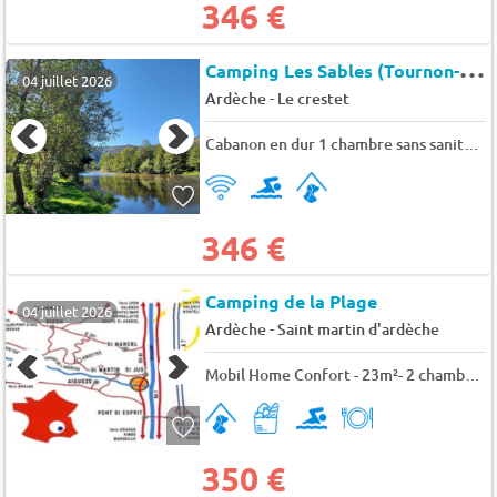
346 €
C
amping Les Sables (Tournon-sur-Rhône à 12 km)
04 juillet 2026
-
Ardèche
Le crestet
Cabanon en dur 1 chambre sans sanitaire 5 pers.
346 €
Camping de la Plage
04 juillet 2026
-
Ardèche
Saint martin d'ardèche
Mobil Home Confort - 23m²- 2 chambres 4 pers.
350 €