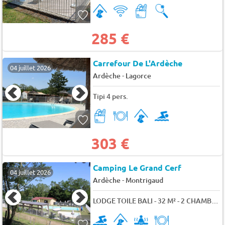
285 €
Carrefour De L'Ardèche
04 juillet 2026
-
Ardèche
Lagorce
Tipi 4 pers.
303 €
Camping Le Grand Cerf
04 juillet 2026
-
Ardèche
Montrigaud
LODGE TOILE BALI - 32 M² - 2 CHAMBRES sans sanitaire 5 pers.