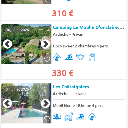
310 €
C
amping Le Moulin D'onclaire (Coux à 1 km)
04 juillet 2026
-
Ardèche
Privas
Coco sweet 2 chambres 4 pers.
330 €
Les Châtaigniers
04 juillet 2026
-
Ardèche
Les vans
Mobil Home Tithome 4 pers.