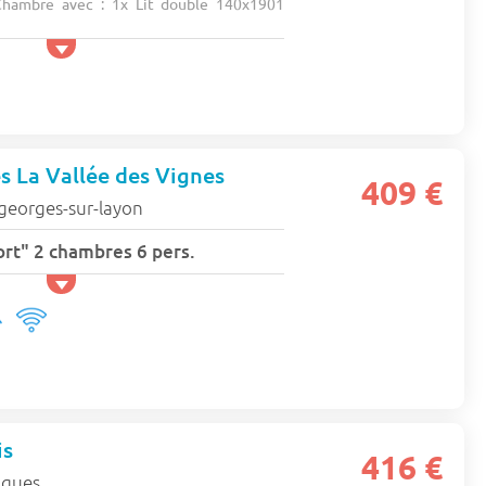
hambre avec : 1x Lit double 140x1901
es La Vallée des Vignes
409 €
georges-sur-layon
rt" 2 chambres 6 pers.
is
416 €
ogues