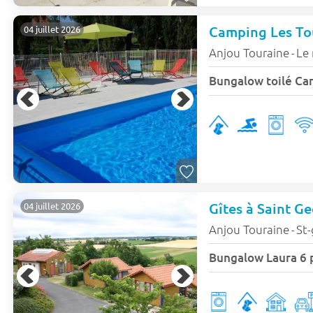
Camping Les To
04 juillet 2026
Anjou Touraine
Le
-
Gîtes à Saint G
04 juillet 2026
Anjou Touraine
St-
-
Bungalow Laura 6 