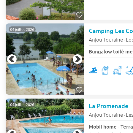
Camping Les Co
04 juillet 2026
Anjou Touraine
Lo
-
La Promenade
04 juillet 2026
Anjou Touraine
Les
-
Mobil home - Terra