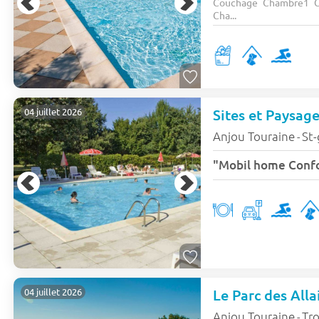
Couchage Chambre1 C
Cha...
Sites et Paysag
04 juillet 2026
Anjou Touraine
St-
-
"Mobil home Confo
Le Parc des Alla
04 juillet 2026
Anjou Touraine
Tr
-