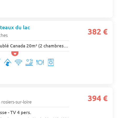
teaux du lac
382 €
ches
Bungalow toilé meublé Canada 20m² (2 chambres) + terrasse couverte 5 pers.
394 €
 rosiers-sur-loire
sse - TV 4 pers.