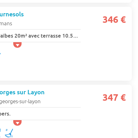
urnesols
346 €
 mans
Bungalow toilé Caraïbes 20m² avec terrasse 10.5m² - sans sanitaire 2 chambres 4 pers.
eorges sur Layon
347 €
georges-sur-layon
pers.