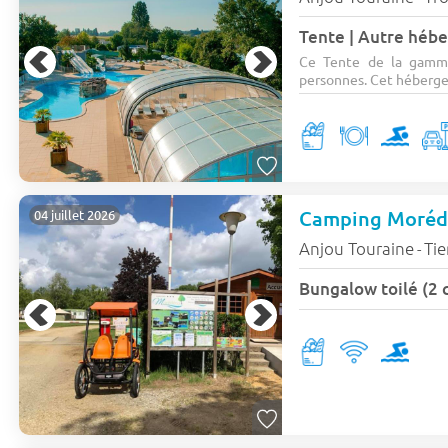
Ce Tente de la gamme
personnes. Cet héberge
Camping Moréd
04 juillet 2026
Anjou Touraine
Tie
-
Bungalow toilé (2 