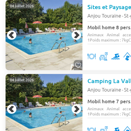
Sites et Paysag
04 juillet 2026
Anjou Touraine
St-
-
Mobil home 8 pers
Animaux Animal acce
1Poids maximum : 7kgCa
Camping La Val
04 juillet 2026
Anjou Touraine
St-
-
Mobil home 7 pers
Animaux Animal acce
1Poids maximum : 7kgCa