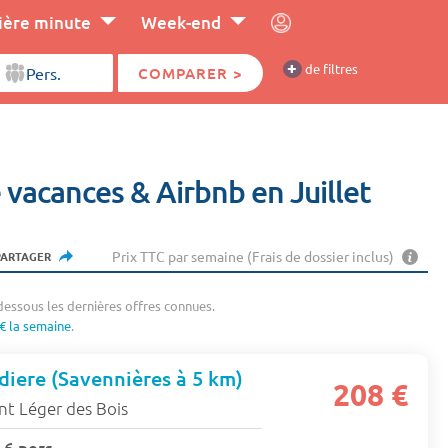
ière minute
Week-end
+
de filtres
COMPARER >
 vacances & Airbnb en Juillet
Prix TTC par semaine (Frais de dossier inclus)
PARTAGER
dessous les dernières offres connues.
€ la semaine
.
iere (Savennières à 5 km)
208 €
nt Léger des Bois