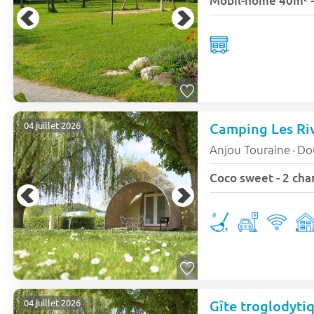
Mobil-home 40m² -
Camping Les Ri
04 juillet 2026
Anjou Touraine
Do
-
Coco sweet - 2 cha
Gîte troglodyti
04 juillet 2026