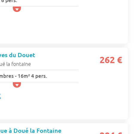
 6 pers.
ves du Douet
262 €
ué la fontaine
mbres - 16m² 4 pers.
que à Doué la Fontaine