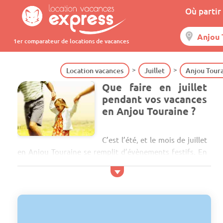
Où partir 
1er comparateur de locations de vacances
Location vacances
Juillet
Anjou Tour
Que faire en juillet
pendant vos vacances
en Anjou Touraine ?
C’est l’été, et le mois de juillet
en Anjou Touraine se remplit d’évènements festifs. En
famille, pourquoi ne pas taquiner le poisson et
apprendre à pêcher, avec l’animation proposée par la
Maison Pêche Nature à Brissac Quincé ? Vous pourrez
partager avec vos enfants dès 7 ans ce loisir au plus
près de la na...