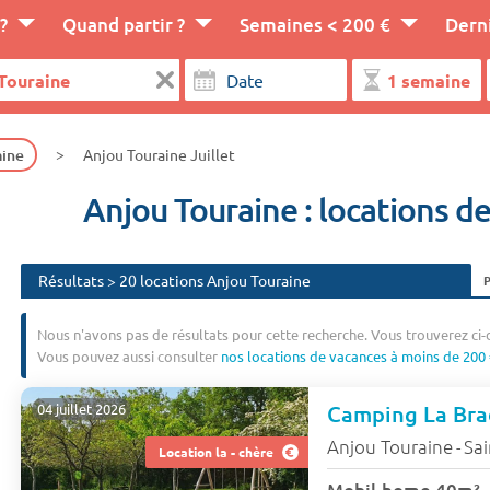
?
Quand partir ?
Semaines < 200 €
Dern
aine
Anjou Touraine Juillet
Anjou Touraine : locations de
Résultats > 20 locations Anjou Touraine
Nous n'avons pas de résultats pour cette recherche. Vous trouverez ci-
Vous pouvez aussi consulter
nos locations de vacances à moins de 200 
Camping La Brad
04 juillet 2026
Anjou Touraine
Sai
-
Location la - chère