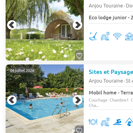
Anjou Touraine
Do
-
Eco lodge junior - 
Sites et Paysag
04 juillet 2026
Anjou Touraine
St-
-
Mobil home - Terra
Couchage Chambre1 C
Cha...