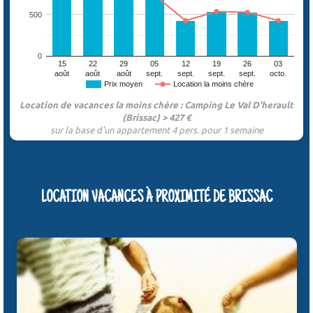
500
0
15
22
29
05
12
19
26
03
août
août
août
sept.
sept.
sept.
sept.
octo.
Prix moyen
Location la moins chère
Location de vacances la moins chère : Camping Le Val D'herault
(Brissac) > 427 €
sur la base d'un appartement 4 pers. pour 1 semaine
LOCATION VACANCES À PROXIMITÉ DE BRISSAC