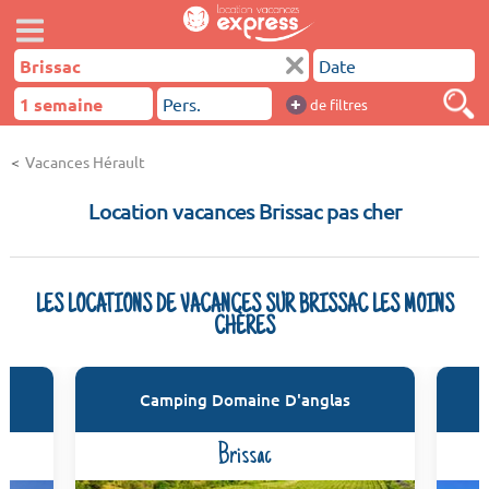
+
de filtres
Vacances Hérault
Location vacances Brissac pas cher
LES LOCATIONS DE VACANCES SUR BRISSAC LES MOINS
CHÈRES
es
Camping Domaine D'anglas
Brissac