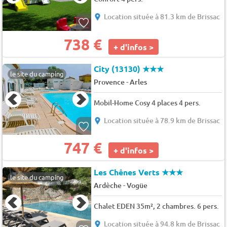
Location située à 81.3 km de Brissac
738 €
+ d'infos >
City (13130)
★★★
le site du camping
-
Provence
Arles
Mobil-Home Cosy 4 places 4 pers.
Location située à 78.9 km de Brissac
747 €
+ d'infos >
Les Chênes Verts
★★★
le site du camping
-
Ardèche
Vogüe
Chalet EDEN 35m², 2 chambres. 6 pers.
Location située à 94.8 km de Brissac