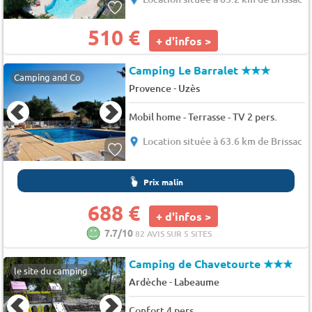
510 €
+ d'infos >
Camping Le Barralet
★★★
Camping and Co
-
Provence
Uzès
Mobil home - Terrasse - TV 2 pers.
Location située à 63.6 km de Brissac
Prix malin
688 €
+ d'infos >
7.7/10
82 AVIS SUR 5 SITES
Camping de Chavetourte
★★★
le site du camping
-
Ardèche
Labeaume
Confort 4 pers.