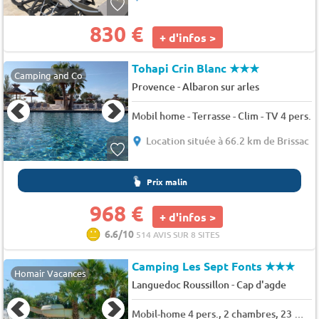
830 €
+ d'infos >
Tohapi Crin Blanc
★★★
Camping and Co
-
Provence
Albaron sur arles
Mobil home - Terrasse - Clim - TV 4 pers.
Location située à 66.2 km de Brissac
Prix malin
968 €
+ d'infos >
6.6/10
514 AVIS SUR 8 SITES
Camping Les Sept Fonts
★★★
Homair Vacances
-
Languedoc Roussillon
Cap d'agde
Mobil-home 4 pers., 2 chambres, 23 m² - 32 m²