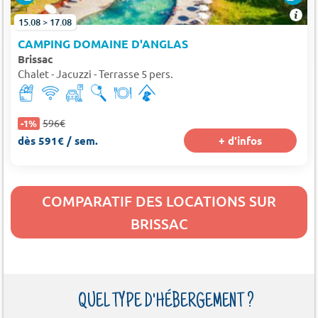
15.08 > 17.08
CAMPING DOMAINE D'ANGLAS
Brissac
Chalet - Jacuzzi - Terrasse 5 pers.
596€
-1%
dès 591€ / sem.
+ d'infos
COMPARATIF DES LOCATIONS SUR
BRISSAC
QUEL TYPE D'HÉBERGEMENT ?