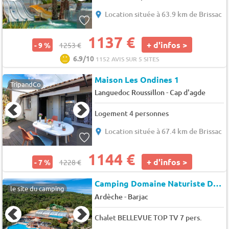
Location située à 63.9 km de Brissac
1137 €
+ d'infos >
- 9 %
1253 €
6.9/10
1152 AVIS SUR 5 SITES
Maison Les Ondines 1
TripandCo
-
Languedoc Roussillon
Cap d'agde
Logement 4 personnes
Location située à 67.4 km de Brissac
1144 €
+ d'infos >
- 7 %
1228 €
Camping Domaine Naturiste De La Sabliere (Saint-Privat-de-Champclos à 3 km)
le site du camping
-
Ardèche
Barjac
Chalet BELLEVUE TOP TV 7 pers.