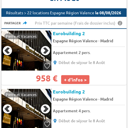
Résultats > 22 locations Espagne Région Valence
le 08/08/2026
Prix TTC par semaine (Frais de dossier inclus)
PARTAGER
Eurobuilding 2
Pierre et Vacances
-
Espagne Région Valence
Madrid
Appartement 2 pers.
Début de séjour le 8 Août
958 €
+ d'infos >
Eurobuilding 2
Pierre et Vacances
-
Espagne Région Valence
Madrid
Appartement 4 pers.
Début de séjour le 8 Août