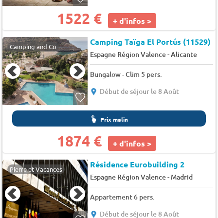
1522 €
+ d'infos >
Camping Taïga El Portús (11529)
Camping and Co
-
Espagne Région Valence
Alicante
Bungalow - Clim 5 pers.
Début de séjour le 8 Août
Prix malin
1874 €
+ d'infos >
Résidence Eurobuilding 2
Pierre et Vacances
-
Espagne Région Valence
Madrid
Appartement 6 pers.
Début de séjour le 8 Août