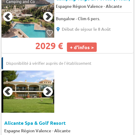
Camping and Co
-
Espagne Région Valence
Alicante
Bungalow - Clim 6 pers.
Début de séjour le 8 Août
2029 €
+ d'infos >
Disponibilité à vérifier auprès de l'établissement
Alicante Spa & Golf Resort
-
Espagne Région Valence
Alicante