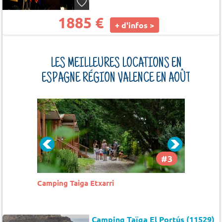
1885 €
+ d'infos >
LES MEILLEURES LOCATIONS EN
ESPAGNE RÉGION VALENCE EN AOÛT
#2
#3
Camping Taiga Etxarri
Camping
Camping Taïga El Portús (11529)