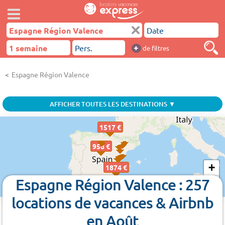
+
de filtres
Espagne Région Valence
AFFICHER TOUTES LES DESTINATIONS ▼
1517 €
958 €
+
1874 €
Espagne Région Valence : 257
−
locations de vacances & Airbnb
en Août