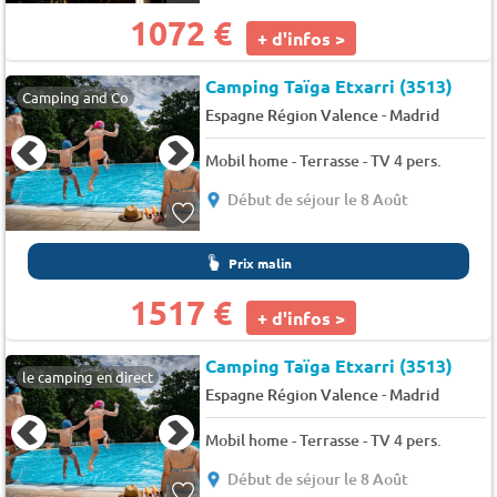
1072 €
+ d'infos >
Camping Taïga Etxarri (3513)
Camping and Co
-
Espagne Région Valence
Madrid
Mobil home - Terrasse - TV 4 pers.
Début de séjour le 8 Août
Prix malin
1517 €
+ d'infos >
Camping Taïga Etxarri (3513)
le camping en direct
-
Espagne Région Valence
Madrid
Mobil home - Terrasse - TV 4 pers.
Début de séjour le 8 Août