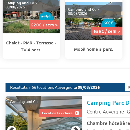
Camping and Co
>
08/08/2026
Camping and Co
>
08/08/2026
525€
660€
520€ / sem >
655€ / sem >
Chalet - PMR - Terrasse -
Mobil home 5 pers.
TV 4 pers.
Résultats > 66 locations Auvergne
le 08/08/2026
Camping Parc De
Camping and Co
Centre Auvergne
G
-
Location la - chère
Chambre hôtelière