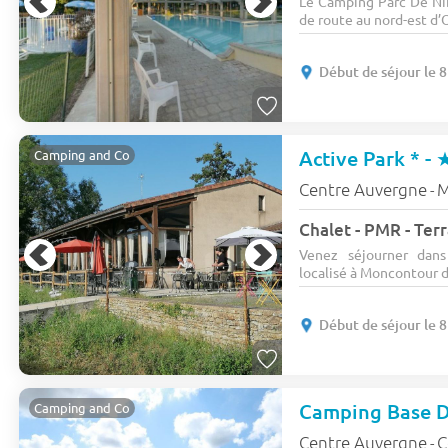
Le Camping Parc De Nibe
de route au nord-est d’O
Début de séjour le 
Active Park * -
Camping and Co
Centre Auvergne
M
-
Chalet - PMR - Terr
Venez séjourner dan
localisé à Moncontour da
Début de séjour le 
Camping and Co
Centre Auvergne
C
-