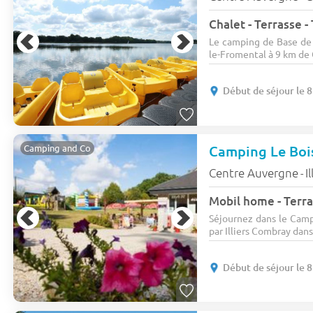
Chalet - Terrasse -
Le camping de Base de L
le-Fromental à 9 km de Ce
Début de séjour le 
Camping Le Bois
Camping and Co
Centre Auvergne
I
-
Mobil home - Terra
Séjournez dans le Campi
par Illiers Combray dans
Début de séjour le 