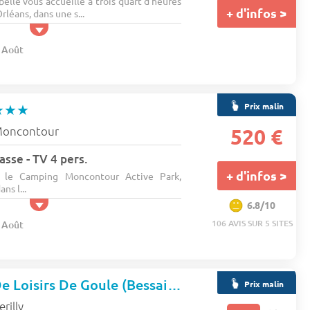
lle vous accueille à trois quart d’heures
+ d'infos >
rléans, dans une s...
8 Août
Prix malin
★★★
oncontour
520 €
asse - TV 4 pers.
+ d'infos >
s le Camping Moncontour Active Park,
ns l...
6.8/10
106 AVIS SUR 5 SITES
8 Août
Camping Base De Loisirs De Goule (Bessais-le-Fromental à 9 km)
Prix malin
erilly