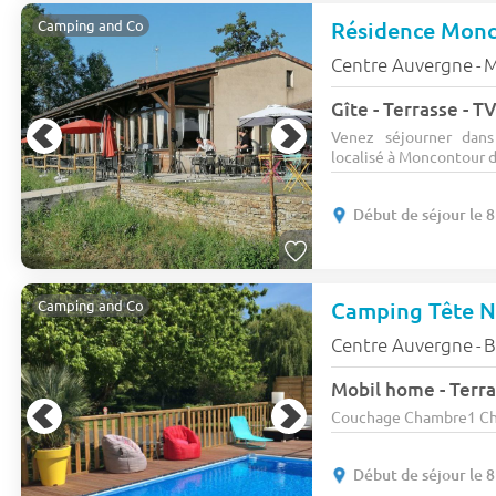
Résidence Monc
Camping and Co
Centre Auvergne
M
-
Gîte - Terrasse - TV
Venez séjourner dan
localisé à Moncontour da
Début de séjour le 
Camping Tête N
Camping and Co
Centre Auvergne
B
-
Mobil home - Terra
Couchage Chambre1 Cham
Début de séjour le 