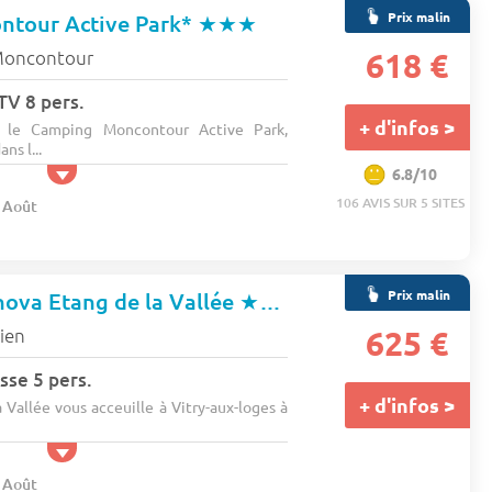
Prix malin
tour Active Park*
★★★
oncontour
618 €
 TV 8 pers.
+ d'infos >
s le Camping Moncontour Active Park,
ns l...
6.8/10
106 AVIS SUR 5 SITES
8 Août
Prix malin
ova Etang de la Vallée
★★★
ien
625 €
sse 5 pers.
+ d'infos >
Vallée vous acceuille à Vitry-aux-loges à
8 Août