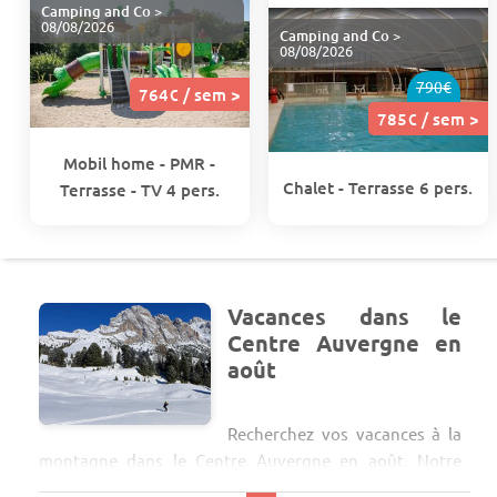
Camping and Co
>
08/08/2026
Camping and Co
>
08/08/2026
790€
764€ / sem >
785€ / sem >
Mobil home - PMR -
Chalet - Terrasse 6 pers.
Terrasse - TV 4 pers.
Vacances dans le
Centre Auvergne en
août
Recherchez vos vacances à la
montagne dans le Centre Auvergne en août. Notre
comparateur réunit pour vous presque l'intégralité des