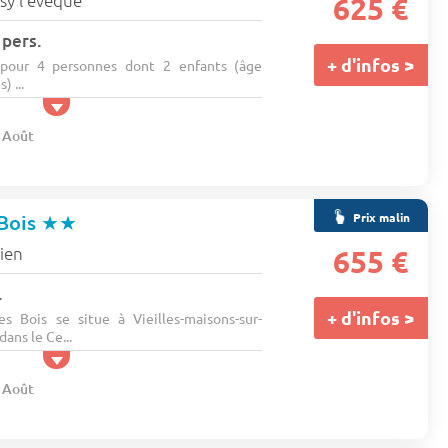
ssy l'evêque
625 €
 pers.
+ d'infos >
pour 4 personnes dont 2 enfants (âge
 ...
8 Août
Prix malin
 Bois
★★
ien
655 €
.
+ d'infos >
s Bois se situe à Vieilles-maisons-sur-
ans le Ce...
8 Août