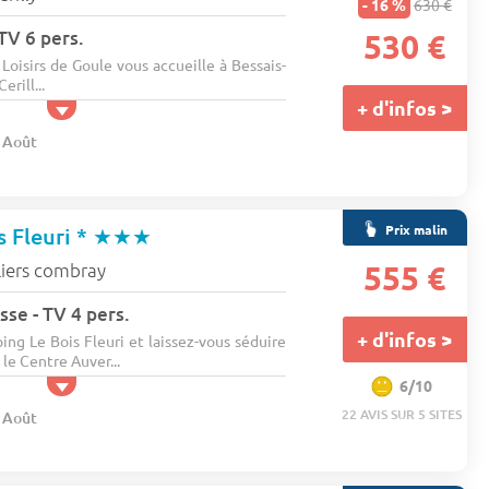
- 16 %
630 €
 TV 6 pers.
530 €
oisirs de Goule vous accueille à Bessais-
rill...
+ d'infos >
8 Août
Prix malin
 Fleuri *
★★★
lliers combray
555 €
sse - TV 4 pers.
+ d'infos >
ng Le Bois Fleuri et laissez-vous séduire
 le Centre Auver...
6/10
22 AVIS SUR 5 SITES
8 Août