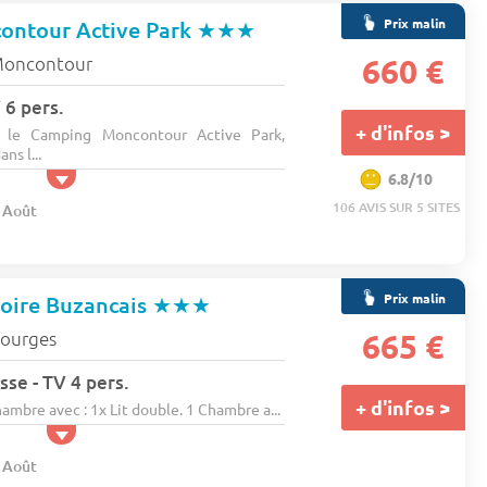
Prix malin
ontour Active Park
★★★
oncontour
660 €
 6 pers.
+ d'infos >
s le Camping Moncontour Active Park,
ns l...
6.8/10
106 AVIS SUR 5 SITES
8 Août
Prix malin
oire Buzancais
★★★
ourges
665 €
sse - TV 4 pers.
+ d'infos >
bre avec : 1x Lit double. 1 Chambre a...
8 Août