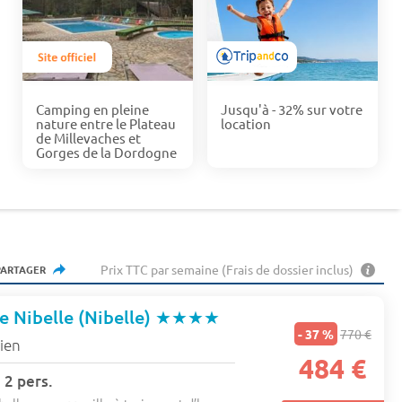
Camping en pleine
Jusqu'à - 32% sur votre
nature entre le Plateau
location
de Millevaches et
Gorges de la Dordogne
Prix TTC par semaine (Frais de dossier inclus)
PARTAGER
 Nibelle (Nibelle)
★★★★
- 37 %
770 €
ien
484 €
 2 pers.