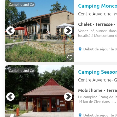
Camping Moncon
Camping and Co
Centre Auvergne
M
-
Chalet - Terrasse -
Venez séjourner dan
localisé à Moncontour da
Début de séjour le 
Camping Season
Camping and Co
Centre Auvergne
G
-
Mobil home - Terra
Le camping Etang de la 
14 km de Gien dans le...
Début de séjour le 