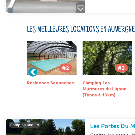
LES MEILLEURES LOCATIONS EN AUVERGNE
#2
#3
#4
enonches
Camping Les
Camping Le Village
Murmures du Lignon
des Monédières
(Tence à 13km)
Les Portes Du 
Camping and Co