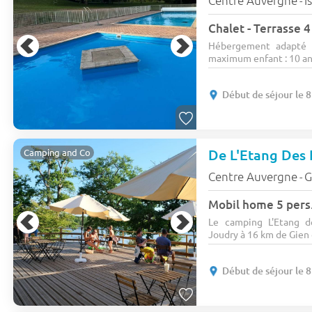
Centre Auvergne
I
-
Chalet - Terrasse 4
Hébergement adapté 
maximum enfant : 10 ans)
Début de séjour le 
De L'Etang Des
Camping and Co
Centre Auvergne
G
-
Mobil home 5 pers
Le camping L'Etang de
Joudry à 16 km de Gien d
Début de séjour le 