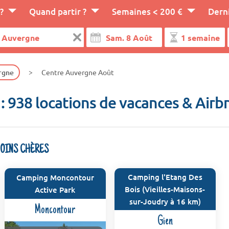
?
Quand partir ?
Semaines < 200 €
Dern
rgne
Centre Auvergne Août
: 938 locations de vacances & Airb
MOINS CHÈRES
Camping l'Etang Des
Camping Moncontour
Bois (Vieilles-Maisons-
Active Park
sur-Joudry à 16 km)
Moncontour
Gien