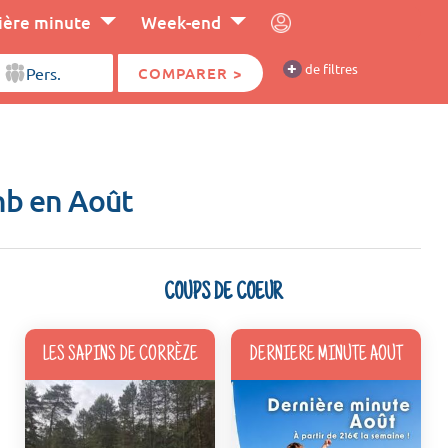
ière minute
Week-end
+
de filtres
COMPARER >
nb en Août
COUPS DE COEUR
LES SAPINS DE CORRÈZE
DERNIERE MINUTE AOUT