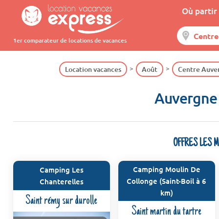
Où partir 
1er comparateur de locations de vacances
Location vacances
Août
Centre Auve
Auvergne 
OFFRES LES 
Camping Moulin De
Camping Les
Collonge (Saint-Boil à 6
Chanterelles
km)
Saint rémy sur durolle
Saint martin du tartre