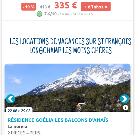
335 €
+ d'infos >
- 19 %
413 €
7.6/10
214 AVIS SUR 4 SITES
LES LOCATIONS DE VACANCES SUR ST FRANÇOIS
LONGCHAMP LES MOINS CHÈRES
22.08 > 29.08
RÉSIDENCE GOÉLIA LES BALCONS D'ANAÏS
La norma
2 PIECES 4 PERS.