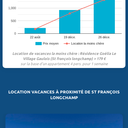
1,000
500
0
22 août
19 déce.
26 déce.
Prix moyen
Location la moins chère
Location de vacances la moins chère : Résidence Goélia Le
Village Gaulois (St françois longchamp) > 179 €
sur la base d'un appartement 4 pers. pour 1 semaine
LOCATION VACANCES À PROXIMITÉ DE ST FRANÇOIS
LONGCHAMP