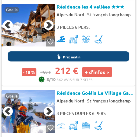
Résidence les 4 vallées
★★★
Goelia
-
Alpes du Nord
St françois longchamp
3 PIECES 6 PERS.
Prix malin
212 €
+ d'infos >
- 18 %
259 €
8/10
362 AVIS SUR 7 SITES
Résidence Goélia Le Village Gaulois
Goelia
-
Alpes du Nord
St françois longchamp
3 PIECES DUPLEX 6 PERS.