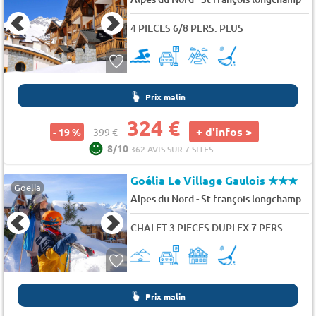
4 PIECES 6/8 PERS. PLUS
Prix malin
324 €
+ d'infos >
- 19 %
399 €
8/10
362 AVIS SUR 7 SITES
Goélia Le Village Gaulois
★★★
Goelia
-
Alpes du Nord
St françois longchamp
CHALET 3 PIECES DUPLEX 7 PERS.
Prix malin