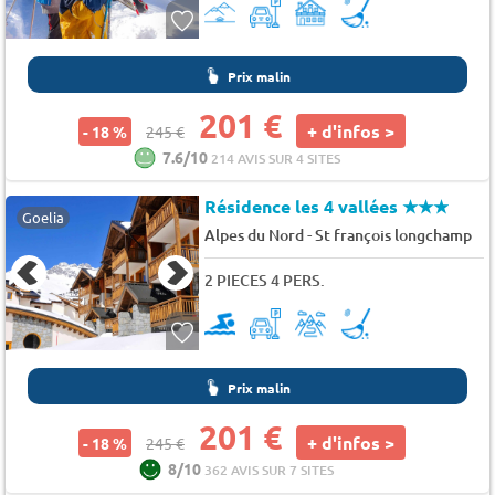
Prix malin
201 €
+ d'infos >
- 18 %
245 €
7.6/10
214 AVIS SUR 4 SITES
Résidence les 4 vallées
★★★
Goelia
-
Alpes du Nord
St françois longchamp
2 PIECES 4 PERS.
Prix malin
201 €
+ d'infos >
- 18 %
245 €
8/10
362 AVIS SUR 7 SITES