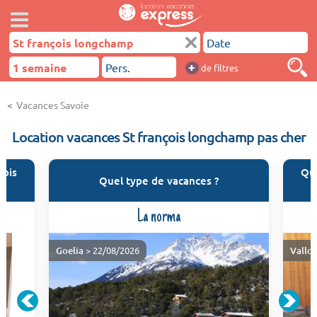
+
de filtres
Vacances Savoie
Location vacances St françois longchamp pas cher
çois
Qua
Quel type de vacances ?
La norma
Goelia
> 22/08/2026
Valloi