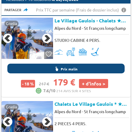
Prix TTC par semaine (Frais de dossier inclus)
PARTAGER
Le Village Gaulois - Chalets
★★★
Goelia
-
Alpes du Nord
St françois longchamp
STUDIO CABINE 4 PERS.
Prix malin
179 €
+ d'infos >
- 18 %
217 €
7.6/10
214 AVIS SUR 4 SITES
Chalets Le Village Gaulois *
★★★
Goelia
-
Alpes du Nord
St françois longchamp
2 PIECES 4 PERS.