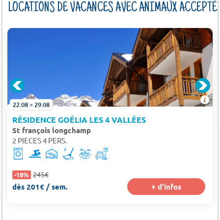
LOCATIONS DE VACANCES AVEC ANIMAUX ACCEPTÉ
22.08 > 29.08
RÉSIDENCE GOÉLIA LES 4 VALLÉES
St françois longchamp
2 PIECES 4 PERS.
245€
-18%
dès 201€ / sem.
+ d'infos