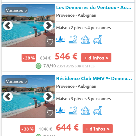
Les Demeures du Ventoux - Aubignan
Vacanceole
-
Provence
Aubignan
Maison 2 pièces 4 personnes
546 €
+ d'infos >
- 38 %
884 €
7.9/10
2351 AVIS SUR 8 SITES
Résidence Club MMV *- Demeures du Ventoux
Vacanceole
-
Provence
Aubignan
Maison 3 pièces 6 personnes
644 €
+ d'infos >
- 38 %
1046 €