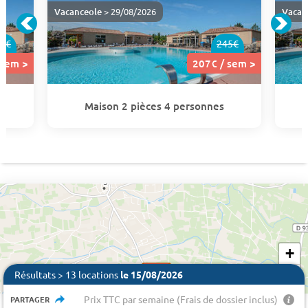
Vacanceole
> 29/08/2026
Vacan
5€
245€
 sem >
207€ / sem >
Maison 2 pièces 4 personnes
+
546 €
207€
207€
207€
207€
207€
207€
207€
207€
207€
207€
207€
−
Résultats > 13 locations
le 15/08/2026
Prix TTC par semaine (Frais de dossier inclus)
PARTAGER