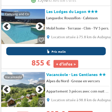
7.7/10
82 AVIS SUR 5 SITES
Les Lodges du Lagon
★★★
Camping and Co
-
Languedoc Roussillon
Calvisson
Mobil home - Terrasse - Clim - TV 5 pers.
Location située à 75.8 km de Aubigna
Prix malin
855 €
+ d'infos >
Vacancéole - Les Gentianes
★★
Vacanceole
-
Alpes du Nord
Gresse en vercors
Appartement 3 pièces avec coin nuit 8 personnes
Location située à 98.8 km de Aubigna