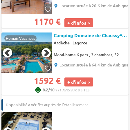
Location située à 20.6 km de Aubigna
1170 €
+ d'infos >
Camping Domaine de Chaussy*
★
Homair Vacances
-
Ardèche
Lagorce
Mobil-home 6 pers., 3 chambres, 32 m² - 33 m²
Location située à 64.4 km de Aubigna
1592 €
+ d'infos >
8.2/10
971 AVIS SUR 8 SITES
Disponibilité à vérifier auprès de l'établissement