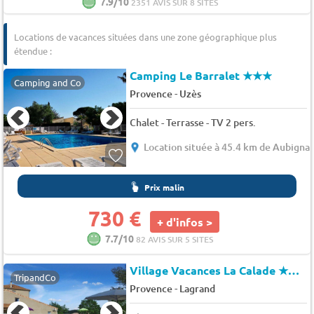
7.9/10
2351 AVIS SUR 8 SITES
Locations de vacances situées dans une zone géographique plus
étendue :
Camping Le Barralet
★★★
Camping and Co
-
Provence
Uzès
Chalet - Terrasse - TV 2 pers.
Location située à 45.4 km de Aubigna
Prix malin
730 €
+ d'infos >
7.7/10
82 AVIS SUR 5 SITES
Village Vacances La Calade
★★★
TripandCo
-
Provence
Lagrand