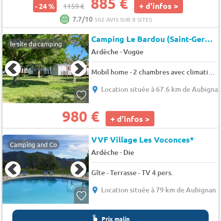
885 €
+ d'infos >
- 24 %
1159 €
7.7/10
502 AVIS SUR 8 SITES
Camping Le Bardou (Saint-Germain à 6 km)
le site du camping
-
Ardèche
Vogüe
Mobil home - 2 chambres avec climatisation Nesasio 5 pers.
Location située à 67.6 km de Aubigna
980 €
+ d'infos >
VVF Village Les Voconces*
Camping and Co
-
Ardèche
Die
Gîte - Terrasse - TV 4 pers.
Location située à 79 km de Aubignan
Prix malin