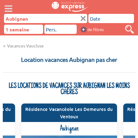
+
de filtres
Vacances Vaucluse
Location vacances Aubignan pas cher
LES LOCATIONS DE VACANCES SUR AUBIGNAN LES MOINS
CHÈRES
es du
Résidence Vacancéole Les Demeures du
Rési
Ventoux
Aubignan