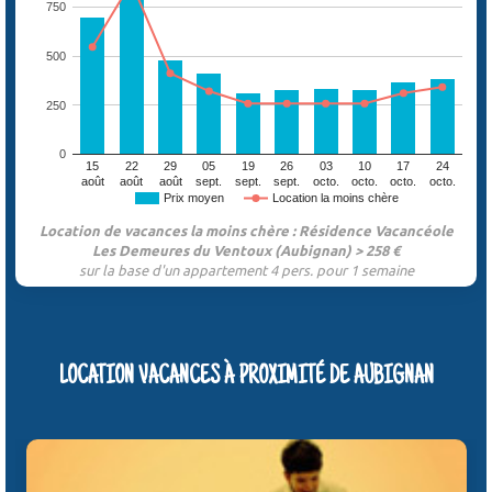
750
500
250
0
15
22
29
05
19
26
03
10
17
24
août
août
août
sept.
sept.
sept.
octo.
octo.
octo.
octo.
Prix moyen
Location la moins chère
Location de vacances la moins chère : Résidence Vacancéole
Les Demeures du Ventoux (Aubignan) > 258 €
sur la base d'un appartement 4 pers. pour 1 semaine
LOCATION VACANCES À PROXIMITÉ DE AUBIGNAN