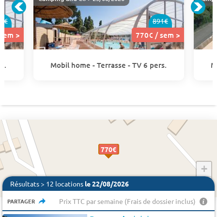
1€
891€
 sem >
770€ / sem >
s.
Mobil home - Terrasse - TV 6 pers.
M
770 €
770€
770€
649€
649€
770€
770€
649€
649€
770€
+
−
Résultats > 12 locations
le 22/08/2026
Prix TTC par semaine (Frais de dossier inclus)
PARTAGER