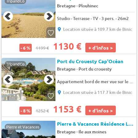
TripandCo
-
Bretagne
Plouhinec
Studio - Terrasse - TV - 3 pers. - 26m2
Location située à 109.7 km de Binic
1130 €
+ d'infos >
- 6 %
1199 €
Port du Crouesty Cap'Océan
TripandCo
-
Bretagne
Port du crouesty
Appartement bord de mer vue sur le port 4 pièces 8 personnes - Sélection - 8 pers. - 59m2 - TV - Animaux admis
Location située à 117.7 km de Binic
1153 €
+ d'infos >
- 8 %
1252 €
Pierre & Vacances Résidence La Voile d'Or
Pierre et Vacances
-
Bretagne
Ile aux moines