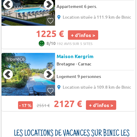
Appartement 6 pers.
Location située à 111.9 km de Binic
1225 €
+ d'infos >
8/10
192 AVIS SUR 5 SITES
Maison Kergrim
TripandCo
-
Bretagne
Carnac
Logement 9 personnes
Location située à 109.8 km de Binic
2127 €
+ d'infos >
- 17 %
2551 €
LES LOCATIONS DE VACANCES SUR BINIC LES