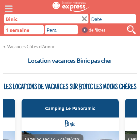
+
de filtres
Vacances Côtes d'Armor
Location vacances Binic pas cher
LES LOCATIONS DE VACANCES SUR BINIC LES MOINS CHÈRES
Camping Le Panoramic
Binic
Camping and Co
> 23/08/2026
Campi