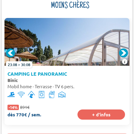
MOINS CHÈRES
23.08 > 30.08
CAMPING LE PANORAMIC
Binic
Mobil home - Terrasse - TV 6 pers.
891€
-14%
dès 770€ / sem.
+ d'infos