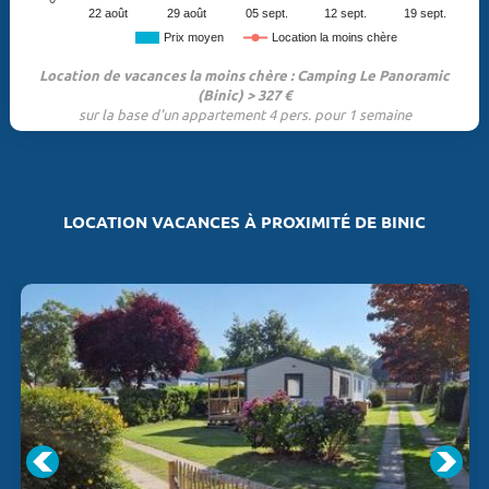
22 août
29 août
05 sept.
12 sept.
19 sept.
Prix moyen
Location la moins chère
Location de vacances la moins chère : Camping Le Panoramic
(Binic) > 327 €
sur la base d'un appartement 4 pers. pour 1 semaine
LOCATION VACANCES À PROXIMITÉ DE BINIC