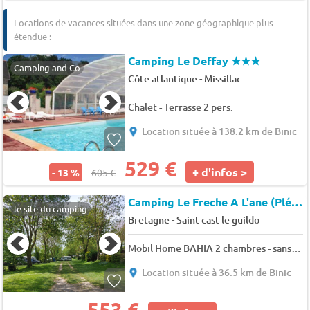
Locations de vacances situées dans une zone géographique plus
étendue :
Camping Le Deffay
★★★
Camping and Co
-
Côte atlantique
Missillac
Chalet - Terrasse 2 pers.
Location située à 138.2 km de Binic
529 €
+ d'infos >
- 13 %
605 €
Camping Le Freche A L'ane (Pléboulle à 5 km)
le site du camping
-
Bretagne
Saint cast le guildo
Mobil Home BAHIA 2 chambres - sans animaux (samedi) 4 pers.
Location située à 36.5 km de Binic
553 €