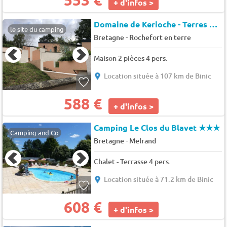
+ d'infos >
Domaine de Kerioche - Terres de France
le site du camping
-
Bretagne
Rochefort en terre
Maison 2 pièces 4 pers.
Location située à 107 km de Binic
588 €
+ d'infos >
Camping Le Clos du Blavet
★★★
Camping and Co
-
Bretagne
Melrand
Chalet - Terrasse 4 pers.
Location située à 71.2 km de Binic
608 €
+ d'infos >