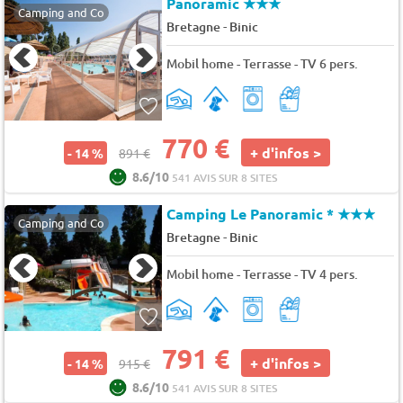
Panoramic
★★★
Camping and Co
-
Bretagne
Binic
Mobil home - Terrasse - TV 6 pers.
770 €
+ d'infos >
- 14 %
891 €
8.6/10
541 AVIS SUR 8 SITES
Camping Le Panoramic *
★★★
Camping and Co
-
Bretagne
Binic
Mobil home - Terrasse - TV 4 pers.
791 €
+ d'infos >
- 14 %
915 €
8.6/10
541 AVIS SUR 8 SITES