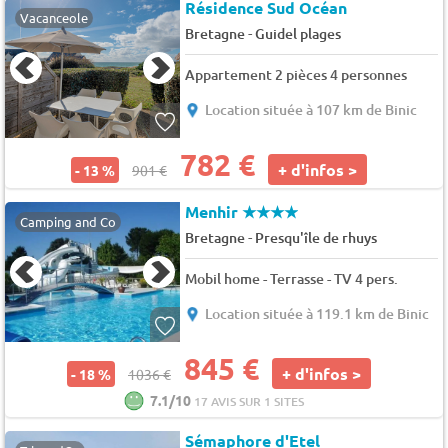
Résidence Sud Océan
Vacanceole
-
Bretagne
Guidel plages
Appartement 2 pièces 4 personnes
Location située à 107 km de Binic
782 €
+ d'infos >
- 13 %
901 €
Menhir
★★★★
Camping and Co
-
Bretagne
Presqu'île de rhuys
Mobil home - Terrasse - TV 4 pers.
Location située à 119.1 km de Binic
845 €
+ d'infos >
- 18 %
1036 €
7.1/10
17 AVIS SUR 1 SITES
Sémaphore d'Etel