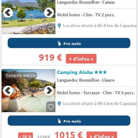
-
Languedoc Roussillon
Caixas
Mobil home - Clim - TV 2 pers.
Location située à 86.8 km de Capesta
Prix malin
919 €
+ d'infos >
Camping Aloha
★★★
Camping and Co
-
Languedoc Roussillon
Llauro
Mobil home - Terrasse - Clim - TV 6 pers.
Location située à 98.6 km de Capesta
Prix malin
1015 €
+ d'infos >
- 10 %
1134 €