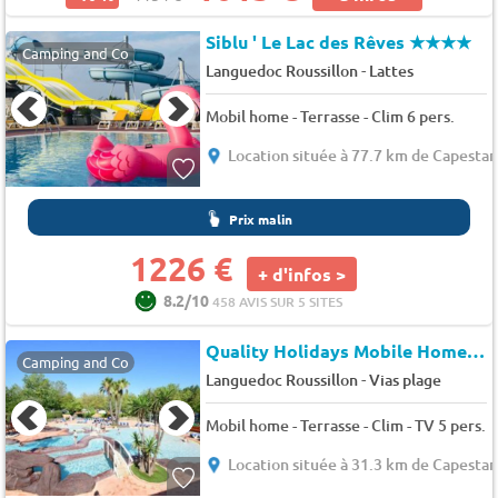
Siblu ' Le Lac des Rêves
★★★★
Camping and Co
-
Languedoc Roussillon
Lattes
Mobil home - Terrasse - Clim 6 pers.
Location située à 77.7 km de Capesta
Prix malin
1226 €
+ d'infos >
8.2/10
458 AVIS SUR 5 SITES
Quality Holidays Mobile Home on Camping Les Salisses
Camping and Co
-
Languedoc Roussillon
Vias plage
Mobil home - Terrasse - Clim - TV 5 pers.
Location située à 31.3 km de Capesta