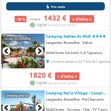
Prix malin
1432 €
+ d'infos >
- 33 %
2140 €
7.8/10
449 AVIS SUR 4 SITES
Camping Sables du Midi
★★★★
le site du camping
-
Languedoc Roussillon
Valras
Mobil home Sérénité 3 ch Signature avec clim 8 pers.
Location située à 22.7 km de Capesta
1820 €
+ d'infos >
7.5/10
386 AVIS SUR 5 SITES
Camping Nai'a Village - Camping Paradis By Nai'a
Camping and Co
-
Languedoc Roussillon
Port barcarès
Mobil home - Terrasse - Clim - TV 7 pers.