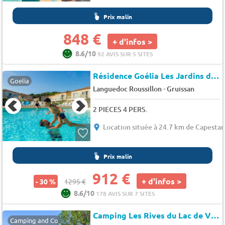
Prix malin
848 €
+ d'infos >
8.6/10
92 AVIS SUR 5 SITES
Résidence Goélia Les Jardins de Phoebus
Goelia
-
Languedoc Roussillon
Gruissan
2 PIECES 4 PERS.
Location située à 24.7 km de Capesta
Prix malin
912 €
+ d'infos >
- 30 %
1295 €
8.6/10
178 AVIS SUR 7 SITES
Camping Les Rives du Lac de Vinça
Camping and Co