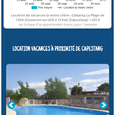
15 août
29 août
12 sept.
03 octo.
17 octo.
31 o…
22 août
05 sept.
26 sept.
10 octo.
24 octo.
Prix moyen
Location la moins chère
Location de vacances la moins chère : Camping La Plage de
l'Orb (Cessenon-sur-Orb à 13 km) (Capestang) > 225 €
sur la base d'un appartement 4 pers. pour 1 semaine
LOCATION VACANCES À PROXIMITÉ DE CAPESTANG