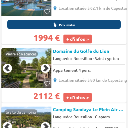
Location située à 62.1 km de Capesta
Prix malin
1994 €
+ d'infos >
Domaine du Golfe du Lion
Pierre et Vacances
-
Languedoc Roussillon
Saint cyprien
Appartement 4 pers.
Location située à 80 km de Capestang
2112 €
+ d'infos >
Camping Sandaya Le Plein Air des Chênes
le site du camping
-
Languedoc Roussillon
Clapiers