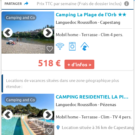
Prix TTC par semaine (Frais de dossier inclus)
PARTAGER
Camping La Plage de l'Orb
★★
Camping and Co
-
Languedoc Roussillon
Capestang
Mobil home - Terrasse - Clim 4 pers.
518 €
+ d'infos >
Locations de vacances situées dans une zone géographique plus
étendue :
CAMPING RESIDENTIEL LA PINEDE
Camping and Co
-
Languedoc Roussillon
Pézenas
Mobil home - Terrasse - Clim - TV 4 pers.
Location située à 36 km de Capestang