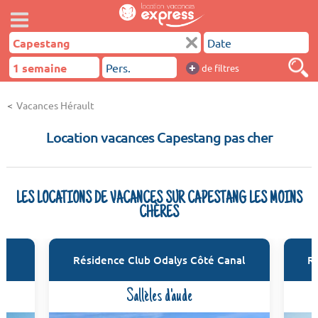
+
de filtres
Vacances Hérault
Location vacances Capestang pas cher
LES LOCATIONS DE VACANCES SUR CAPESTANG LES MOINS
CHÈRES
é
Résidence Club Odalys Côté Canal
R
Sallèles d'aude