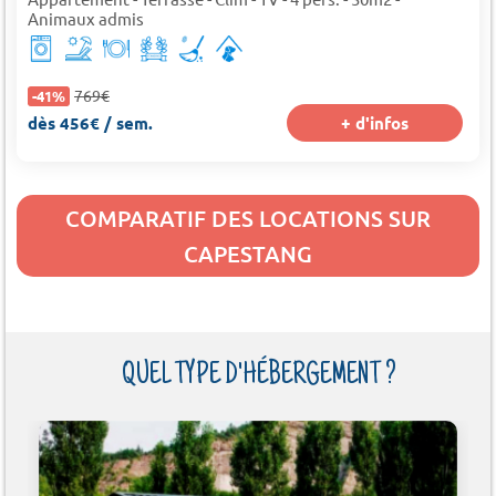
Animaux admis
769€
-41%
dès 456€ / sem.
+ d'infos
COMPARATIF DES LOCATIONS SUR
CAPESTANG
QUEL TYPE D'HÉBERGEMENT ?