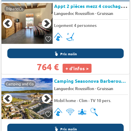
A
ppt 2 pièces mezz 4 couchages GRUISSAN - Amandines
TripandCo
-
Languedoc Roussillon
Gruissan
Logement 4 personnes
Prix malin
764 €
+ d'infos >
Camping Seasonova Barberousse (14877)
Camping and Co
-
Languedoc Roussillon
Gruissan
Mobil home - Clim - TV 10 pers.
Prix malin