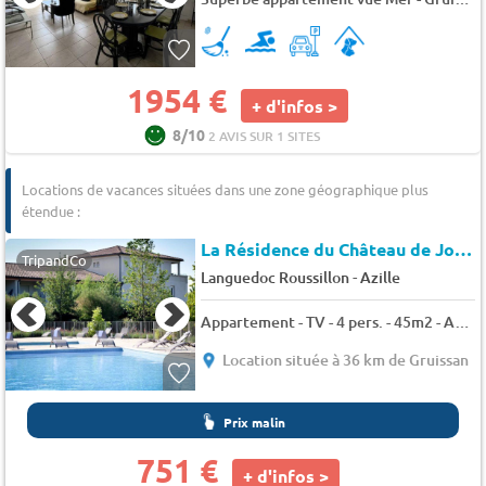
1954 €
+ d'infos >
8/10
2 AVIS SUR 1 SITES
Locations de vacances situées dans une zone géographique plus
étendue :
La Résidence du Château de Jouarres
TripandCo
-
Languedoc Roussillon
Azille
Appartement - TV - 4 pers. - 45m2 - Animaux admis
Location située à 36 km de Gruissan
Prix malin
751 €
+ d'infos >