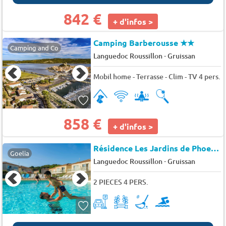
842 €
+ d'infos >
Camping Barberousse
★★
Camping and Co
-
Languedoc Roussillon
Gruissan
Mobil home - Terrasse - Clim - TV 4 pers.
858 €
+ d'infos >
Résidence Les Jardins de Phoebus
Goelia
-
Languedoc Roussillon
Gruissan
2 PIECES 4 PERS.