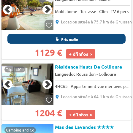
Mobil home - Terrasse - Clim - TV 6 pers.
Location située à 75.7 km de Gruissan
Prix malin
1129 €
+ d'infos >
Résidence Hauts De Collioure
TripandCo
-
Languedoc Roussillon
Collioure
4HC65 - Appartement vue mer avec piscine - 4 pers. - 41m2 - TV
Location située à 64.1 km de Gruissan
1204 €
+ d'infos >
Mas des Lavandes
★★★★
Camping and Co