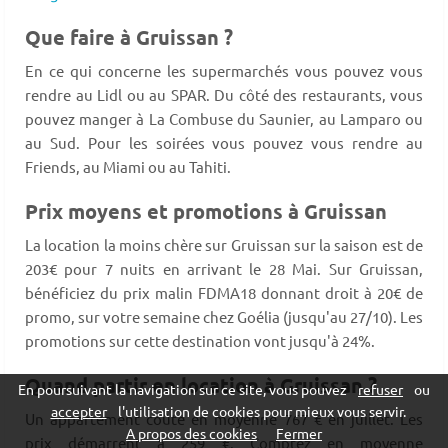
Que faire à Gruissan ?
En ce qui concerne les supermarchés vous pouvez vous
rendre au Lidl ou au SPAR. Du côté des restaurants, vous
pouvez manger à La Combuse du Saunier, au Lamparo ou
au Sud. Pour les soirées vous pouvez vous rendre au
Friends, au Miami ou au Tahiti.
Prix moyens et promotions à Gruissan
La location la moins chère sur Gruissan sur la saison est de
203€ pour 7 nuits en arrivant le 28 Mai. Sur Gruissan,
bénéficiez du prix malin FDMA18 donnant droit à 20€ de
promo, sur votre semaine chez Goélia (jusqu'au 27/10). Les
promotions sur cette destination vont jusqu'à 24%.
Quand partir en location à Gruissan ?
En poursuivant la navigation sur ce site, vous pouvez
refuser
ou
accepter
l'utilisation de cookies pour mieux vous servir.
Un appartement coûte en moyenne 767 € en juillet. Les
A propos des cookies
Fermer
prix démarrent à 259 €. Comptez en moyenne