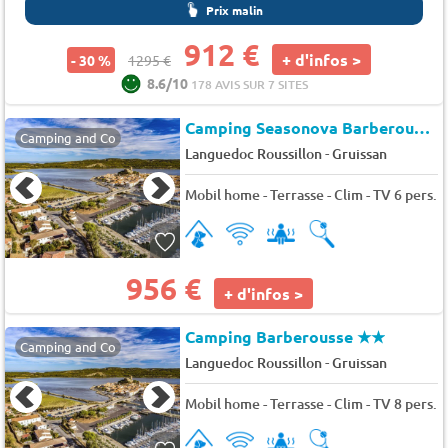
Prix malin
912 €
+ d'infos >
- 30 %
1295 €
8.6/10
178 AVIS SUR 7 SITES
Camping Seasonova Barberousse (14877)
Camping and Co
-
Languedoc Roussillon
Gruissan
Mobil home - Terrasse - Clim - TV 6 pers.
956 €
+ d'infos >
Camping Barberousse
★★
Camping and Co
-
Languedoc Roussillon
Gruissan
Mobil home - Terrasse - Clim - TV 8 pers.