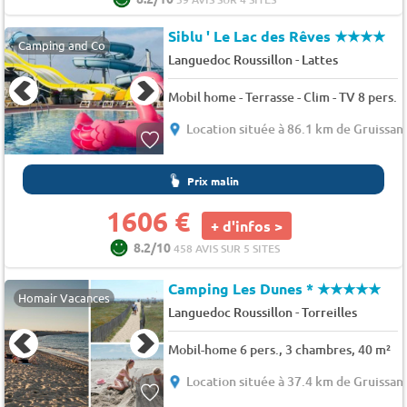
Siblu ' Le Lac des Rêves
★★★★
Camping and Co
-
Languedoc Roussillon
Lattes
Mobil home - Terrasse - Clim - TV 8 pers.
Location située à 86.1 km de Gruissan
Prix malin
1606 €
+ d'infos >
8.2/10
458 AVIS SUR 5 SITES
Camping Les Dunes *
★★★★★
Homair Vacances
-
Languedoc Roussillon
Torreilles
Mobil-home 6 pers., 3 chambres, 40 m²
Location située à 37.4 km de Gruissan