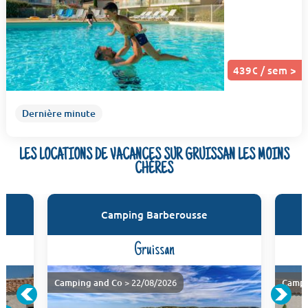
439€ / sem >
Dernière minute
LES LOCATIONS DE VACANCES SUR GRUISSAN LES MOINS
CHÈRES
Camping Barberousse
Gruissan
Camping and Co
> 22/08/2026
Campi