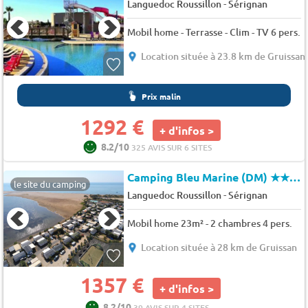
-
Languedoc Roussillon
Sérignan
Mobil home - Terrasse - Clim - TV 6 pers.
Location située à 23.8 km de Gruissan
Prix malin
1292 €
+ d'infos >
8.2/10
325 AVIS SUR 6 SITES
Camping Bleu Marine (DM)
★★★★
le site du camping
-
Languedoc Roussillon
Sérignan
Mobil home 23m² - 2 chambres 4 pers.
Location située à 28 km de Gruissan
1357 €
+ d'infos >
8.2/10
39 AVIS SUR 4 SITES