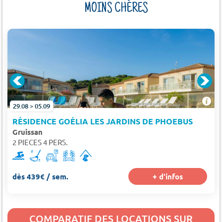
MOINS CHÈRES
29.08 > 05.09
RÉSIDENCE GOÉLIA LES JARDINS DE PHOEBUS
Gruissan
2 PIECES 4 PERS.
dès 439€ / sem.
+ d'infos
COMPARATIF DES LOCATIONS SUR