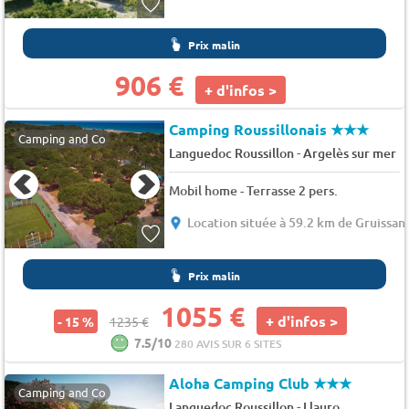
Prix malin
906 €
+ d'infos >
Camping Roussillonais
★★★
Camping and Co
-
Languedoc Roussillon
Argelès sur mer
Mobil home - Terrasse 2 pers.
Location située à 59.2 km de Gruissan
Prix malin
1055 €
+ d'infos >
- 15 %
1235 €
7.5/10
280 AVIS SUR 6 SITES
Aloha Camping Club
★★★
Camping and Co
-
Languedoc Roussillon
Llauro