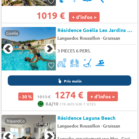
1019 €
+ d'infos >
Résidence Goélia Les Jardins De Phoebus
Goelia
-
Languedoc Roussillon
Gruissan
3 PIECES 6 PERS.
Prix malin
1274 €
+ d'infos >
- 30 %
1813 €
8.6/10
178 AVIS SUR 7 SITES
Résidence Laguna Beach
TripandCo
-
Languedoc Roussillon
Gruissan
Superbe appartement vue Mer - Gruissan 6LB42 - 6 pers. - 76m2 - TV - Animaux admis