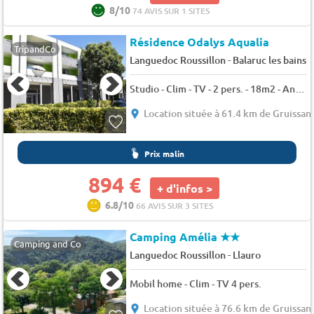
8/10
74 AVIS SUR 1 SITES
Résidence Odalys Aqualia
TripandCo
-
Languedoc Roussillon
Balaruc les bains
Studio - Clim - TV - 2 pers. - 18m2 - Animaux admis
Location située à 61.4 km de Gruissan
Prix malin
894 €
+ d'infos >
6.8/10
66 AVIS SUR 3 SITES
Camping Amélia
★★
Camping and Co
-
Languedoc Roussillon
Llauro
Mobil home - Clim - TV 4 pers.
Location située à 76.6 km de Gruissan