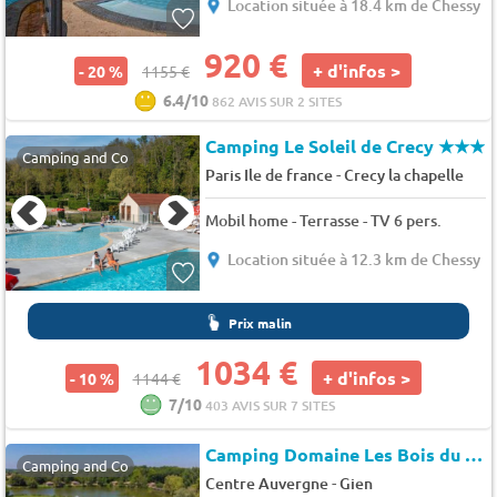
Location située à 18.4 km de Chessy
920 €
+ d'infos >
- 20 %
1155 €
6.4/10
862 AVIS SUR 2 SITES
Camping Le Soleil de Crecy
★★★
Camping and Co
-
Paris Ile de france
Crecy la chapelle
Mobil home - Terrasse - TV 6 pers.
Location située à 12.3 km de Chessy
Prix malin
1034 €
+ d'infos >
- 10 %
1144 €
7/10
403 AVIS SUR 7 SITES
Camping Domaine Les Bois du Bardelet
Camping and Co
-
Centre Auvergne
Gien