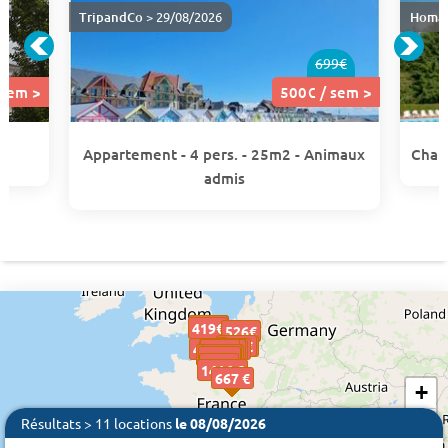
TripandCo
> 29/08/2026
Homai
699€
 sem >
500€ / sem >
Appartement - 4 pers. - 25m2 - Animaux
Chale
admis
500€
500€
419€
419€
526€
526€
262 €
262€
262€
465€
465€
1034 €
676 €
518€
518€
920 €
458€
458€
311€
311€
765 €
504€
504€
402 €
496€
496€
496€
1416 €
667 €
+
−
Résultats > 11 locations
le 08/08/2026