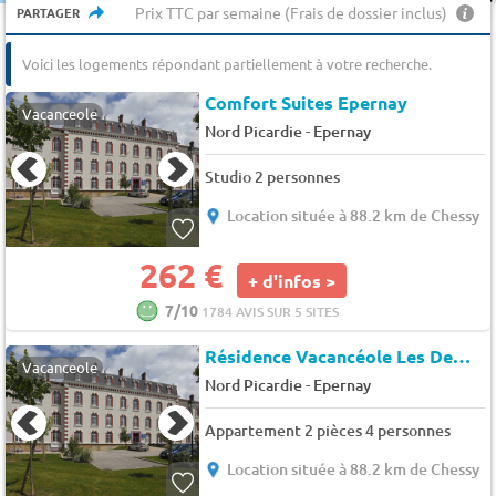
Prix TTC par semaine (Frais de dossier inclus)
PARTAGER
Voici les logements répondant partiellement à votre recherche.
Comfort Suites Epernay
Vacanceole
-
Nord Picardie
Epernay
Studio 2 personnes
Location située à 88.2 km de Chessy
262 €
+ d'infos >
7/10
1784 AVIS SUR 5 SITES
Résidence Vacancéole Les Demeures Champenoises Confort*
Vacanceole
-
Nord Picardie
Epernay
Appartement 2 pièces 4 personnes
Location située à 88.2 km de Chessy