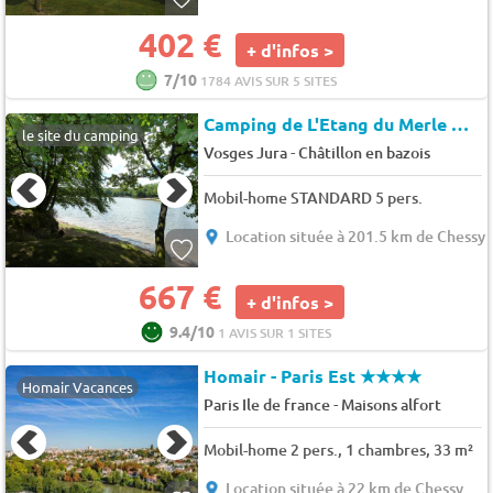
402 €
+ d'infos >
7/10
1784 AVIS SUR 5 SITES
Camping de L'Etang du Merle
★★
le site du camping
-
Vosges Jura
Châtillon en bazois
Mobil-home STANDARD 5 pers.
Location située à 201.5 km de Chessy
667 €
+ d'infos >
9.4/10
1 AVIS SUR 1 SITES
Homair - Paris Est
★★★★
Homair Vacances
-
Paris Ile de france
Maisons alfort
Mobil-home 2 pers., 1 chambres, 33 m²
Location située à 22 km de Chessy