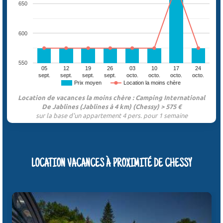
650
600
550
05
12
19
26
03
10
17
24
sept.
sept.
sept.
sept.
octo.
octo.
octo.
octo.
Prix moyen
Location la moins chère
Location de vacances la moins chère : Camping International
De Jablines (Jablines à 4 km) (Chessy) > 575 €
sur la base d'un appartement 4 pers. pour 1 semaine
LOCATION VACANCES À PROXIMITÉ DE CHESSY