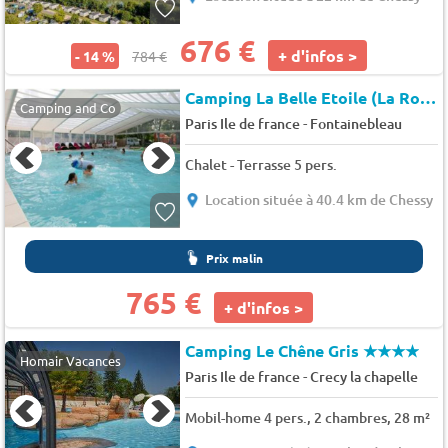
676 €
+ d'infos >
- 14 %
784 €
Camping La Belle Etoile (La Rochette à 14 km)
Camping and Co
-
Paris Ile de france
Fontainebleau
Chalet - Terrasse 5 pers.
Location située à 40.4 km de Chessy
Prix malin
765 €
+ d'infos >
Camping Le Chêne Gris
★★★★
Homair Vacances
-
Paris Ile de france
Crecy la chapelle
Mobil-home 4 pers., 2 chambres, 28 m²