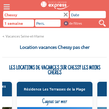
+
de filtres
Vacances Seine-et-Marne
Location vacances Chessy pas cher
LES LOCATIONS DE VACANCES SUR CHESSY LES MOINS
CHÈRES
ures
Résidence Les Terrasses de la Plage
C
Cayeux sur mer