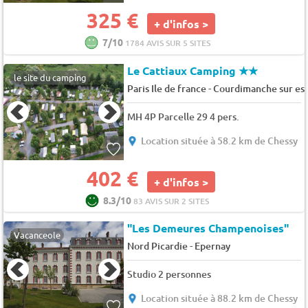
325 €
+ d'infos >
7/10
1784 AVIS SUR 5 SITES
Le Cattiaux Camping
★★
le site du camping
-
Paris Ile de france
Courdimanche sur es
MH 4P Parcelle 29 4 pers.
Location située à 58.2 km de Chessy
402 €
+ d'infos >
8.3/10
83 AVIS SUR 2 SITES
"Les Demeures Champenoises"
Vacanceole
-
Nord Picardie
Epernay
Studio 2 personnes
Location située à 88.2 km de Chessy