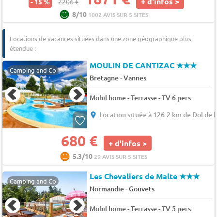
+ d'infos >
- 15 %
2206 €
8/10
1002 AVIS SUR 5 SITES
Locations de vacances situées dans une zone géographique plus
étendue :
MOULIN DE CANTIZAC
★★★
Camping and Co
-
Bretagne
Vannes
Mobil home - Terrasse - TV 6 pers.
Location située à 126.2 km de Dol de 
680 €
+ d'infos >
5.3/10
29 AVIS SUR 5 SITES
Les Chevaliers de Malte
★★★
Camping and Co
-
Normandie
Gouvets
Mobil home - Terrasse - TV 5 pers.