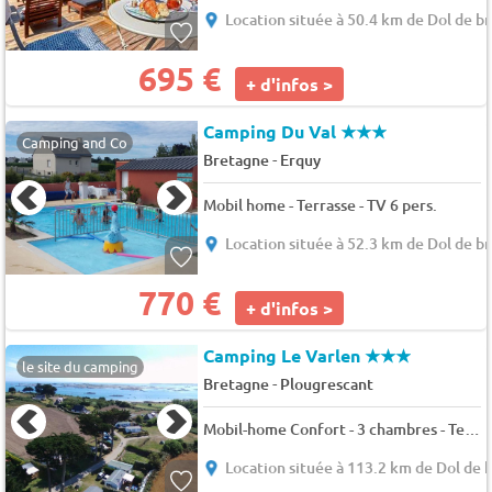
Location située à 50.4 km de Dol de b
695 €
+ d'infos >
Camping Du Val
★★★
Camping and Co
-
Bretagne
Erquy
Mobil home - Terrasse - TV 6 pers.
Location située à 52.3 km de Dol de b
770 €
+ d'infos >
Camping Le Varlen
★★★
le site du camping
-
Bretagne
Plougrescant
Mobil-home Confort - 3 chambres - Terrasse semi-couverte 6 pers.
Location située à 113.2 km de Dol de 