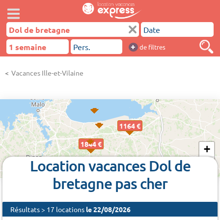
+
de filtres
Vacances Ille-et-Vilaine
1164 €
1844 €
+
Location vacances Dol de
−
bretagne pas cher
Résultats > 17 locations
le 22/08/2026