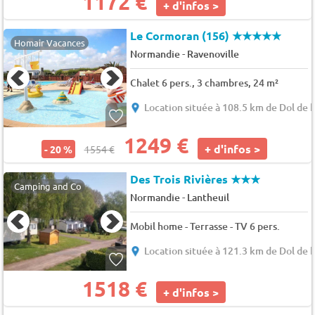
1172 €
+ d'infos >
Le Cormoran (156)
★★★★★
Homair Vacances
-
Normandie
Ravenoville
Chalet 6 pers., 3 chambres, 24 m²
Location située à 108.5 km de Dol de 
1249 €
+ d'infos >
- 20 %
1554 €
Des Trois Rivières
★★★
Camping and Co
-
Normandie
Lantheuil
Mobil home - Terrasse - TV 6 pers.
Location située à 121.3 km de Dol de 
1518 €
+ d'infos >