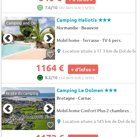
7.6/10
187 AVIS SUR 5 SITES
Camping Haliotis
★★★
Camping and Co
-
Normandie
Beauvoir
Mobil home - Terrasse - TV 6 pers.
Location située à 17.3 km de Dol de b
1164 €
+ d'infos >
8.3/10
154 AVIS SUR 2 SITES
Camping Le Dolmen
★★★
le site du camping
-
Bretagne
Carnac
Mobil-home Confort Plus 2 chambres 4 pers.
Location située à 145 km de Dol de b