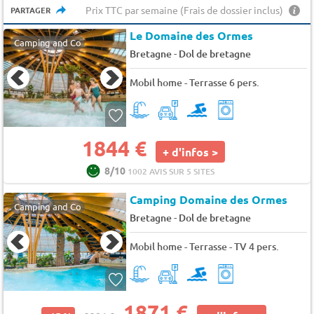
Prix TTC par semaine (Frais de dossier inclus)
PARTAGER
Le Domaine des Ormes
Camping and Co
-
Bretagne
Dol de bretagne
Mobil home - Terrasse 6 pers.
1844 €
+ d'infos >
8/10
1002 AVIS SUR 5 SITES
Camping Domaine des Ormes
Camping and Co
-
Bretagne
Dol de bretagne
Mobil home - Terrasse - TV 4 pers.
1871 €