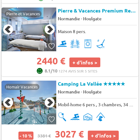
Pierre & Vacances Premium Residence & Spa Houlgate
Pierre et Vacances
-
Normandie
Houlgate
Maison 8 pers.
2440 €
+ d'infos >
8.1/10
1274 AVIS SUR 5 SITES
Camping La Vallée
★★★★★
Homair Vacances
-
Normandie
Houlgate
Mobil-home 6 pers., 3 chambres, 34 m² - 36 m²
3027 €
+ d'infos >
- 10 %
3381 €