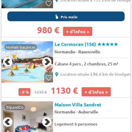
Prix malin
980 €
+ d'infos >
Le Cormoran (156)
★★★★★
Homair Vacances
-
Normandie
Ravenoville
Cabane 4 pers., 2 chambres, 25 m²
Location située à 86.6 km de Houlgat
1130 €
+ d'infos >
- 9 %
1239 €
Maison Villa Sandret
TripandCo
-
Normandie
Auberville
Logement 6 personnes