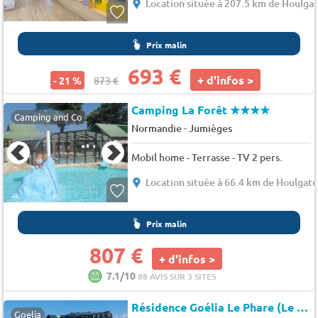
Location située à 207.5 km de Houlga
Prix malin
693 €
+ d'infos >
- 21 %
873 €
Camping La Forêt
★★★★
Camping and Co
-
Normandie
Jumièges
Mobil home - Terrasse - TV 2 pers.
Location située à 66.4 km de Houlgat
Prix malin
807 €
+ d'infos >
7.1/10
88 AVIS SUR 3 SITES
Résidence Goélia Le Phare (Le Tréport à 2km)
Goelia