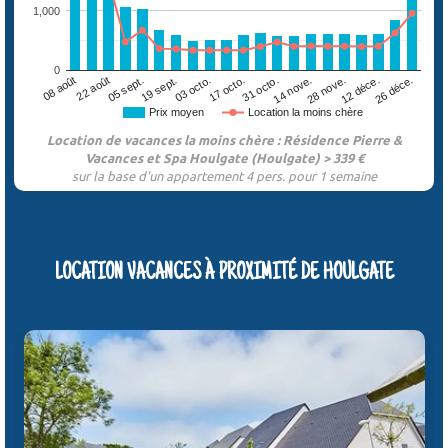
1,000
0
05 sept.
12 déce.
17 octo.
22 août
28 nove.
03 octo.
08 août
14 nove.
19 sept.
26 déce.
31 octo.
Prix moyen
Location la moins chère
Location de vacances la moins chère : Résidence Pierre &
Vacances et Spa Houlgate (Houlgate) > 339 €
sur la base d'un appartement 4 pers. pour 1 semaine
LOCATION VACANCES À PROXIMITÉ DE HOULGATE