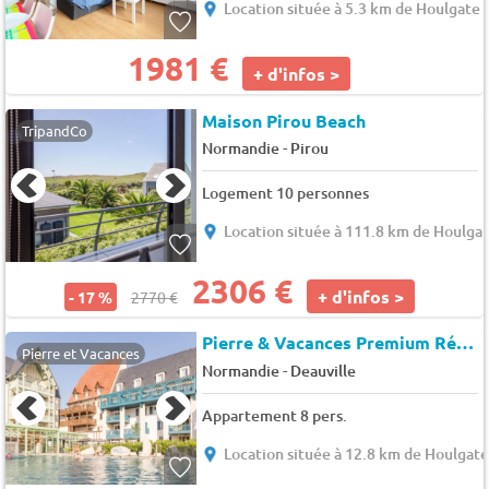
Location située à 5.3 km de Houlgate
1981 €
+ d'infos >
Maison Pirou Beach
TripandCo
-
Normandie
Pirou
Logement 10 personnes
Location située à 111.8 km de Houlga
2306 €
+ d'infos >
- 17 %
2770 €
Pierre & Vacances Premium Résidence premium Presqu'Ile de la Touques
Pierre et Vacances
-
Normandie
Deauville
Appartement 8 pers.
Location située à 12.8 km de Houlgat