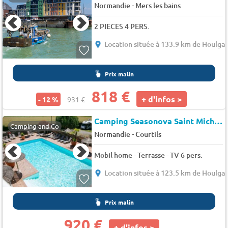
-
Normandie
Mers les bains
2 PIECES 4 PERS.
Location située à 133.9 km de Houlga
Prix malin
818 €
+ d'infos >
- 12 %
931 €
Camping Seasonova Saint Michel
Camping and Co
-
Normandie
Courtils
Mobil home - Terrasse - TV 6 pers.
Location située à 123.5 km de Houlga
Prix malin
920 €
+ d'infos >