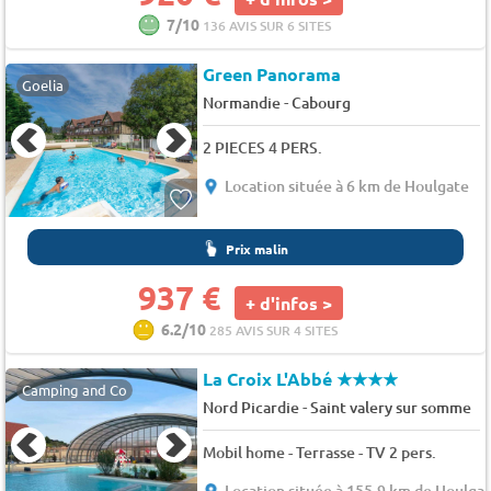
7/10
136 AVIS SUR 6 SITES
Green Panorama
Goelia
-
Normandie
Cabourg
2 PIECES 4 PERS.
Location située à 6 km de Houlgate
Prix malin
937 €
+ d'infos >
6.2/10
285 AVIS SUR 4 SITES
La Croix L'Abbé
★★★★
Camping and Co
-
Nord Picardie
Saint valery sur somme
Mobil home - Terrasse - TV 2 pers.
Location située à 155.9 km de Houlga