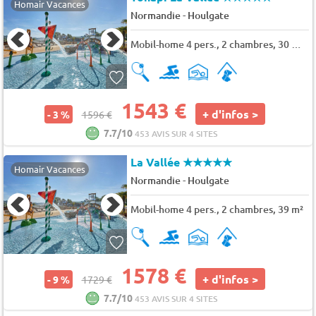
Homair Vacances
-
Normandie
Houlgate
Mobil-home 4 pers., 2 chambres, 30 m² - 35 m²
1543 €
+ d'infos >
- 3 %
1596 €
7.7/10
453 AVIS SUR 4 SITES
La Vallée
★★★★★
Homair Vacances
-
Normandie
Houlgate
Mobil-home 4 pers., 2 chambres, 39 m²
1578 €
+ d'infos >
- 9 %
1729 €
7.7/10
453 AVIS SUR 4 SITES