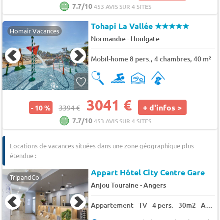
7.7/10
453 AVIS SUR 4 SITES
Tohapi La Vallée
★★★★★
Homair Vacances
-
Normandie
Houlgate
Mobil-home 8 pers., 4 chambres, 40 m²
3041 €
+ d'infos >
- 10 %
3394 €
7.7/10
453 AVIS SUR 4 SITES
Locations de vacances situées dans une zone géographique plus
étendue :
Appart Hôtel City Centre Gare
TripandCo
-
Anjou Touraine
Angers
Appartement - TV - 4 pers. - 30m2 - Animaux admis