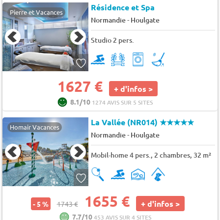
Résidence et Spa
Pierre et Vacances
-
Normandie
Houlgate
Studio 2 pers.
1627 €
+ d'infos >
8.1/10
1274 AVIS SUR 5 SITES
La Vallée (NR014)
★★★★★
Homair Vacances
-
Normandie
Houlgate
Mobil-home 4 pers., 2 chambres, 32 m²
1655 €
+ d'infos >
- 5 %
1743 €
7.7/10
453 AVIS SUR 4 SITES