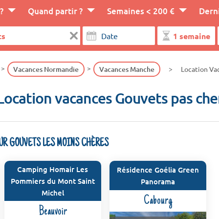
?
Quand partir ?
Semaines < 200 €
Dern
Vacances Normandie
Vacances Manche
Location Va
Location vacances Gouvets pas che
SUR GOUVETS LES MOINS CHÈRES
Camping Homair Les
Résidence Goélia Green
Pommiers du Mont Saint
Panorama
Michel
Cabourg
Beauvoir