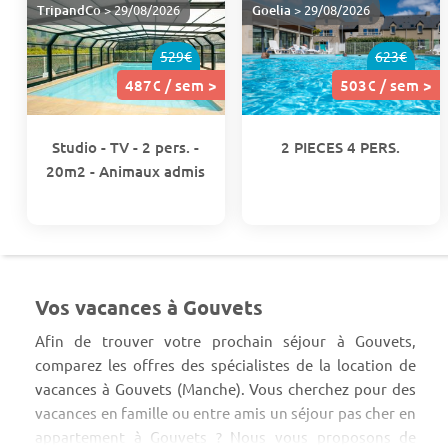
TripandCo
> 29/08/2026
Goelia
> 29/08/2026
529€
623€
487€ / sem >
503€ / sem >
Studio - TV - 2 pers. -
2 PIECES 4 PERS.
20m2 - Animaux admis
Vos vacances à Gouvets
Afin de trouver votre prochain séjour à Gouvets,
comparez les offres des spécialistes de la location de
vacances à Gouvets (Manche). Vous cherchez pour des
vacances en famille ou entre amis un séjour pas cher en
appartement à Gouvets ? Nous vous proposons de