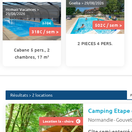
Goelia
> 29/08/2026
Homair Vacances
>
29/08/2026
378€
502€ / sem >
318€ / sem >
2 PIECES 4 PERS.
Cabane 5 pers., 2
chambres, 17 m²
Résultats > 2 locations
Camping Etape e
Normandie
Gouvet
-
Location la - chère
Gîte semi-enterré 