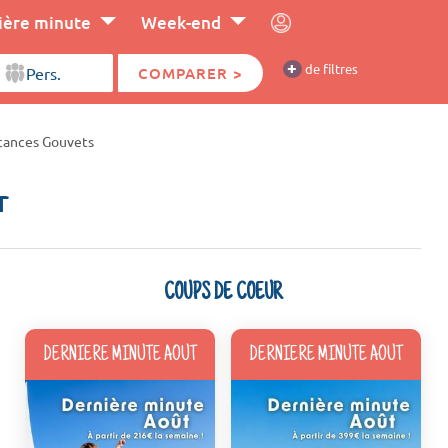
ière minute
Week-end
+
de filtres
COMPARER >
cances Gouvets
r
COUPS DE COEUR
DERNIERE MINUTE AOUT
DERNIERE MINUTE AOUT