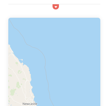
trouver cette location à Gouvets en fonction de critères
parmi des centaines d'offres de la r&eac...