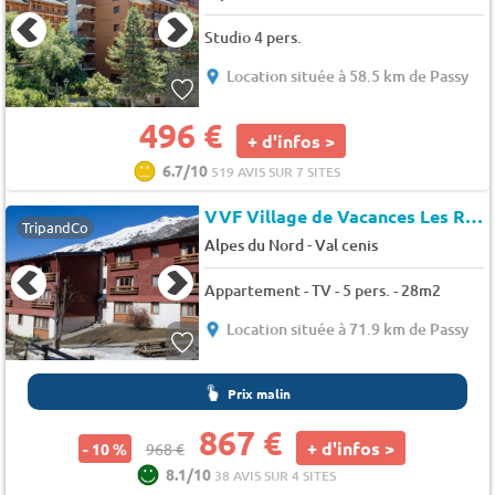
Studio 4 pers.
Location située à 58.5 km de Passy
496 €
+ d'infos >
6.7/10
519 AVIS SUR 7 SITES
VVF Village de Vacances Les Rives de l'Arc
TripandCo
-
Alpes du Nord
Val cenis
Appartement - TV - 5 pers. - 28m2
Location située à 71.9 km de Passy
Prix malin
867 €
+ d'infos >
- 10 %
968 €
8.1/10
38 AVIS SUR 4 SITES