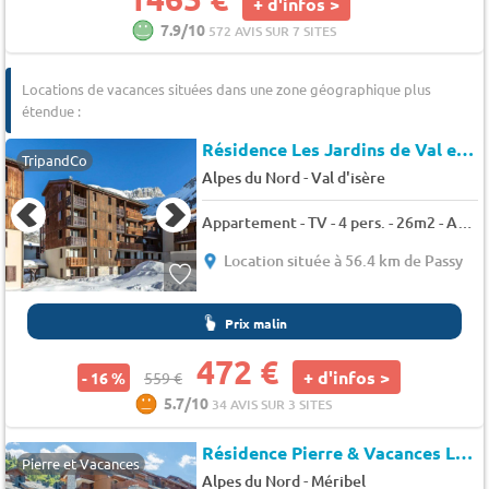
+ d'infos >
7.9/10
572 AVIS SUR 7 SITES
Locations de vacances situées dans une zone géographique plus
étendue :
Résidence Les Jardins de Val et les Verdets
TripandCo
-
Alpes du Nord
Val d'isère
Appartement - TV - 4 pers. - 26m2 - Animaux admis
Location située à 56.4 km de Passy
Prix malin
472 €
+ d'infos >
- 16 %
559 €
5.7/10
34 AVIS SUR 3 SITES
Résidence Pierre & Vacances Les Ravines*
Pierre et Vacances
-
Alpes du Nord
Méribel