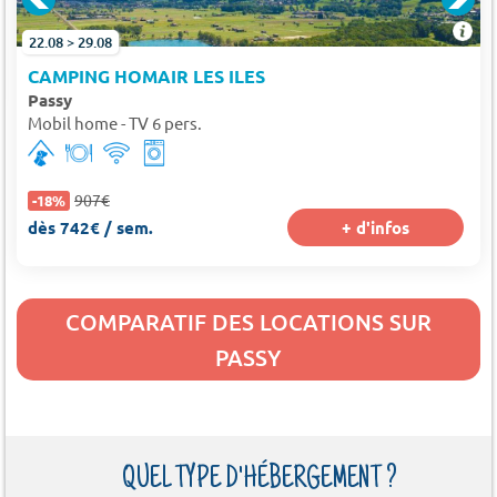
22.08 > 29.08
CAMPING HOMAIR LES ILES
Passy
Mobil home - TV 6 pers.
907€
-18%
dès 742€ / sem.
+ d'infos
COMPARATIF DES LOCATIONS SUR
PASSY
QUEL TYPE D'HÉBERGEMENT ?