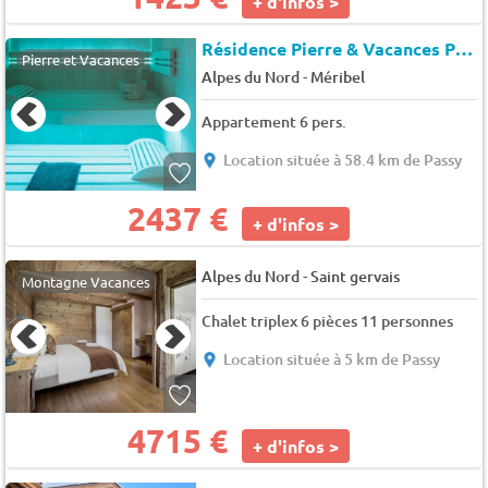
+ d'infos >
Résidence Pierre & Vacances Premium L'Hevana*
Pierre et Vacances
-
Alpes du Nord
Méribel
Appartement 6 pers.
Location située à 58.4 km de Passy
2437 €
+ d'infos >
-
Alpes du Nord
Saint gervais
Montagne Vacances
Chalet triplex 6 pièces 11 personnes
Location située à 5 km de Passy
4715 €
+ d'infos >