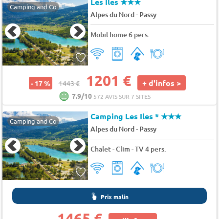
Les Iles
★★★
Camping and Co
-
Alpes du Nord
Passy
Mobil home 6 pers.
1201 €
+ d'infos >
- 17 %
1443 €
7.9/10
572 AVIS SUR 7 SITES
Camping Les Iles *
★★★
Camping and Co
-
Alpes du Nord
Passy
Chalet - Clim - TV 4 pers.
Prix malin
1465 €