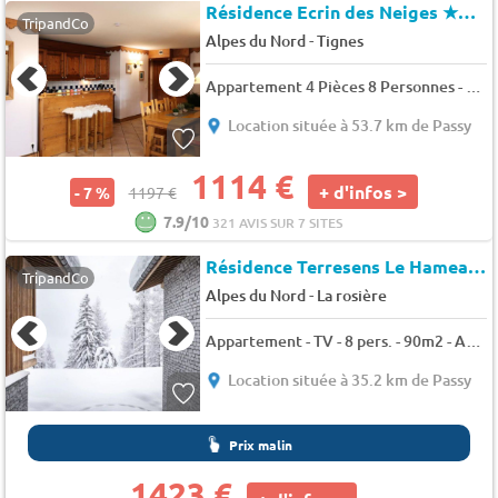
Résidence Ecrin des Neiges
★★★★
TripandCo
-
Alpes du Nord
Tignes
Appartement 4 Pièces 8 Personnes - Sélection - 8 pers. - 59m2 - TV - Animaux admis
Location située à 53.7 km de Passy
1114 €
+ d'infos >
- 7 %
1197 €
7.9/10
321 AVIS SUR 7 SITES
Résidence Terresens Le Hameau de Barthélémy
TripandCo
-
Alpes du Nord
La rosière
Appartement - TV - 8 pers. - 90m2 - Animaux admis
Location située à 35.2 km de Passy
Prix malin
1423 €