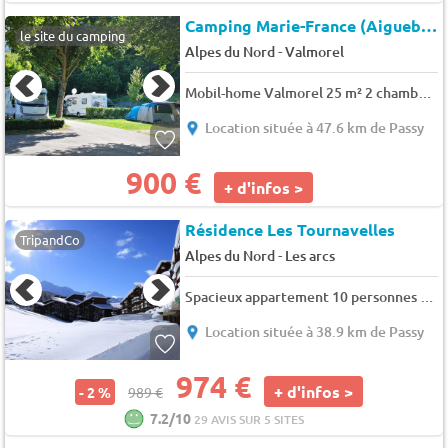
Camping Marie-France (Aigueblanche à 2 km)
le site du camping
-
Alpes du Nord
Valmorel
Mobil-home Valmorel 25 m² 2 chambres 4 pers.
Location située à 47.6 km de Passy
900 €
+ d'infos >
Résidence Les Tournavelles
TripandCo
-
Alpes du Nord
Les arcs
Spacieux appartement 10 personnes front de neige - 10 pers. - 90m2 - TV
Location située à 38.9 km de Passy
974 €
+ d'infos >
- 2 %
989 €
7.2/10
29 AVIS SUR 5 SITES