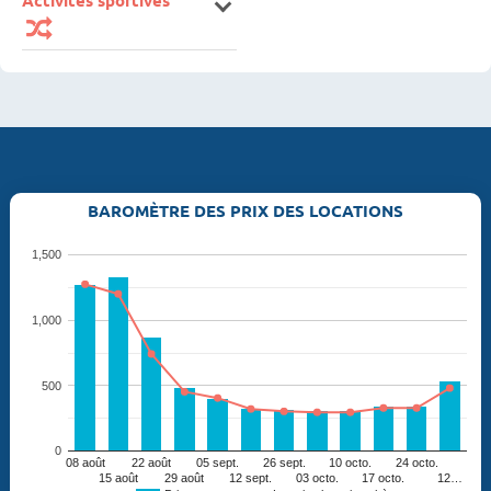
BAROMÈTRE DES PRIX DES LOCATIONS
1,500
1,000
500
0
08 août
22 août
05 sept.
26 sept.
10 octo.
24 octo.
15 août
29 août
12 sept.
03 octo.
17 octo.
12…