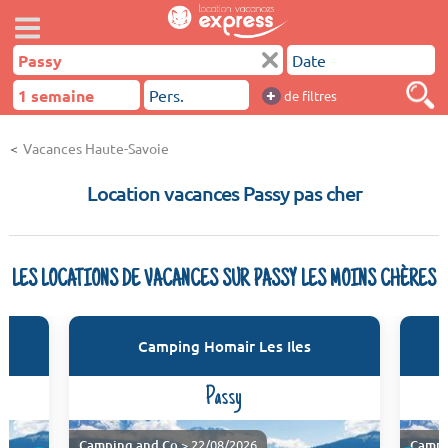
+
de filtres
Vacances Haute-Savoie
Location vacances Passy pas cher
LES LOCATIONS DE VACANCES SUR PASSY LES MOINS CHÈRES
Camping Homair Les Iles
Passy
Camping and Co
> 22/08/2026
Campi