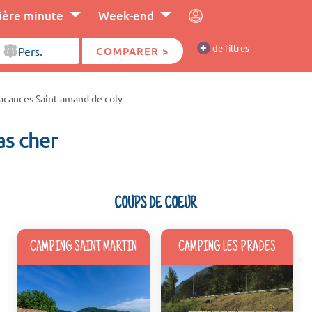
ière minute
Week-end
+
de filtres
COMPARER >
acances Saint amand de coly
as cher
COUPS DE COEUR
CAMPING SAINT MARTIN
CAMPING LES PRADES