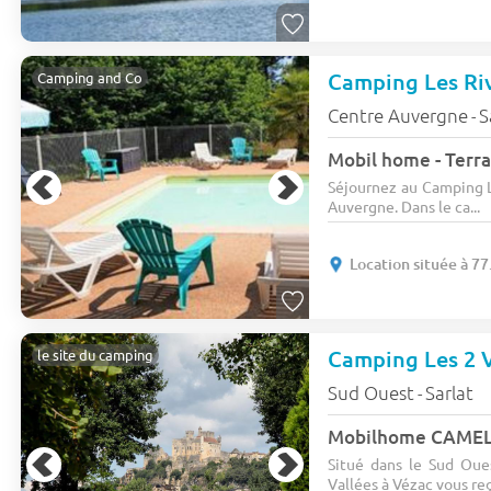
Camping Les Riv
Camping and Co
Centre Auvergne
S
-
Mobil home - Terra
Séjournez au Camping L
Auvergne. Dans le ca...
Location située à 7
Camping Les 2 
le site du camping
Sud Ouest
Sarlat
-
Situé dans le Sud Oues
Vallées à Vézac vous reç