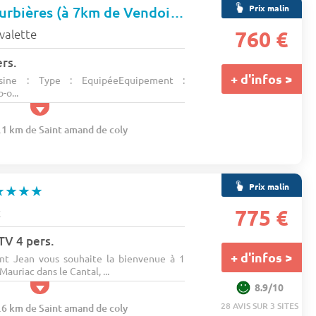
Prix malin
Camping Les Tourbières (à 7km de Vendoire)
★★★
avalette
760 €
ers.
+ d'infos >
ine : Type : EquipéeEquipement :
-o...
5.1 km de Saint amand de coly
Prix malin
★★★★
c
775 €
 TV 4 pers.
+ d'infos >
nt Jean vous souhaite la bienvenue à 1
auriac dans le Cantal, ...
8.9/10
28 AVIS SUR 3 SITES
3.6 km de Saint amand de coly