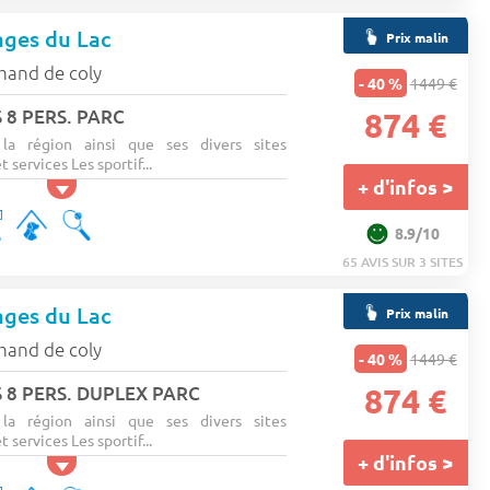
ages du Lac
Prix malin
mand de coly
- 40 %
1449 €
 8 PERS. PARC
874 €
 la région ainsi que ses divers sites
t services Les sportif...
+ d'infos >
8.9/10
65 AVIS SUR 3 SITES
ages du Lac
Prix malin
mand de coly
- 40 %
1449 €
 8 PERS. DUPLEX PARC
874 €
 la région ainsi que ses divers sites
t services Les sportif...
+ d'infos >