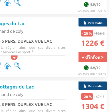
8.9/10
65 AVIS SUR 3 SITES
ages du Lac
Prix malin
mand de coly
- 20 %
1526 €
 6 PERS. DUPLEX VUE LAC
1226 €
 la région ainsi que ses divers sites
t services Les sportif...
+ d'infos >
8.9/10
65 AVIS SUR 3 SITES
ottages du Lac
Prix malin
mand de coly
- 20 %
1624 €
 8 PERS. DUPLEX VUE LAC
1304 €
 la région ainsi que ses divers sites