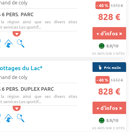
mand de coly
- 40 %
1372 €
 6 PERS. PARC
828 €
 la région ainsi que ses divers sites
t services Les sportif...
+ d'infos >
8.9/10
65 AVIS SUR 3 SITES
ottages du Lac*
Prix malin
mand de coly
- 40 %
1372 €
 6 PERS. DUPLEX PARC
828 €
 la région ainsi que ses divers sites
t services Les sportif...
+ d'infos >
8.9/10
65 AVIS SUR 3 SITES