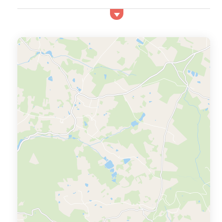
environnement boisé. Vous pourrez découvrir le
Périgord Noir et ses sites préhistoriques, ses grottes et
son patrimoine dans les villages aux alentours de Saint
Amand de Coly. La Dordogne, fameuse pour sa
gastronomie, vous propose aussi des activités sportives
telles que les randonnées à pied ou en vélo, l’équita...