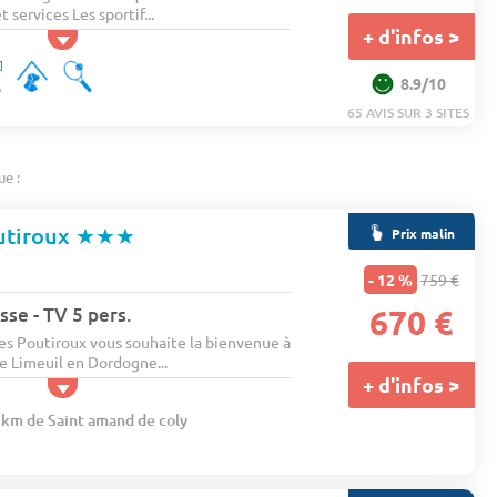
t services Les sportif...
+ d'infos >
8.9/10
65 AVIS SUR 3 SITES
ue :
utiroux
★★★
Prix malin
- 12 %
759 €
sse - TV 5 pers.
670 €
s Poutiroux vous souhaite la bienvenue à
e Limeuil en Dordogne...
+ d'infos >
7 km de Saint amand de coly