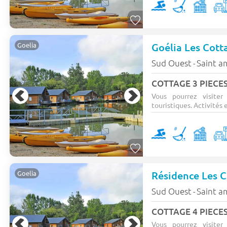
Goélia Les Cott
Goelia
Sud Ouest
Saint a
-
COTTAGE 3 PIECES
Vous pourrez visiter
touristiques. Activités e
Résidence Les C
Goelia
Sud Ouest
Saint a
-
COTTAGE 4 PIECES
Vous pourrez visiter