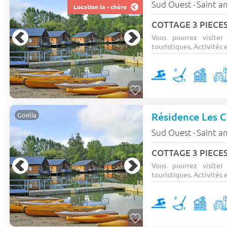
Sud Ouest
Saint a
-
Location la - chère
COTTAGE 3 PIECES
Vous pourrez visiter
touristiques. Activités e
Résidence Les C
Goelia
Sud Ouest
Saint a
-
COTTAGE 3 PIECES
Vous pourrez visiter
touristiques. Activités e