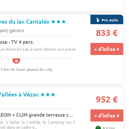
Prix malin
es du lac Cantalès
★★★
aint gérons
833 €
sse - TV 4 pers.
+ d'infos >
es Rives Du Lac à Saint Gérons en Centre
7.5 km de Saint amand de coly
Vallées à Vézac
★★★
952 €
Mobilhome CAMELEON + CLIM grande terrasse couverte 5 pers.
+ d'infos >
t, à Sarlat la Canéda, le Camping Les 2
oit dans un cadre v...
8.5/10