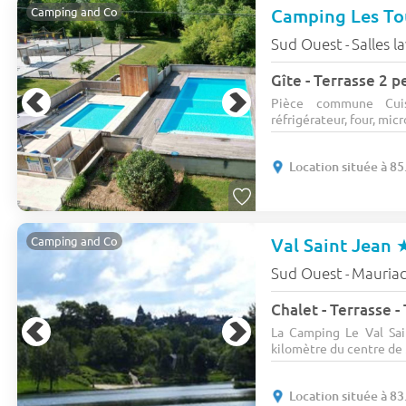
Camping and Co
Sud Ouest
Salles l
-
Gîte - Terrasse 2 p
Pièce commune Cuis
réfrigérateur, four, micro
Location située à 8
Val Saint Jean
Camping and Co
Sud Ouest
Mauria
-
Chalet - Terrasse -
La Camping Le Val Sai
kilomètre du centre de M
Location située à 8