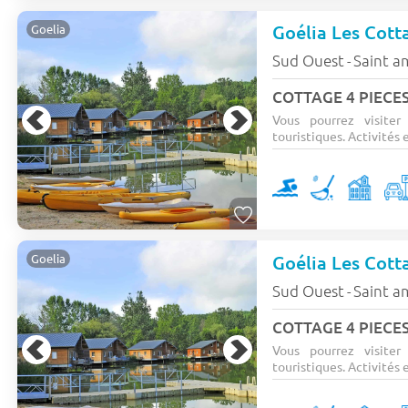
Goélia Les Cott
Goelia
Sud Ouest
Saint a
-
COTTAGE 4 PIECES
Vous pourrez visiter
touristiques. Activités e
Goélia Les Cott
Goelia
Sud Ouest
Saint a
-
COTTAGE 4 PIECES
Vous pourrez visiter
touristiques. Activités e