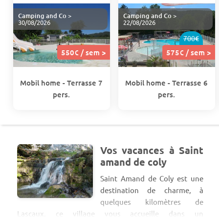
Camping and Co
>
Camping and Co
>
30/08/2026
22/08/2026
700€
550€ / sem >
575€ / sem >
Mobil home - Terrasse 7
Mobil home - Terrasse 6
pers.
pers.
Vos vacances à Saint
amand de coly
Saint Amand de Coly est une
destination de charme, à
quelques kilomètres de
Lascaux, ce village vous accueille dans un