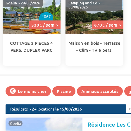
Goelia
> 29/08/2026
Camping and Co
>
30/08/2026
406€
330€ / sem >
670€ / sem >
COTTAGE 3 PIECES 4
Maison en bois - Terrasse
PERS. DUPLEX PARC
- Clim - TV 6 pers.
Le moins cher
Piscine
Animaux acceptés
Résultats > 24 locations
le 15/08/2026
Résidence Les C
Goelia