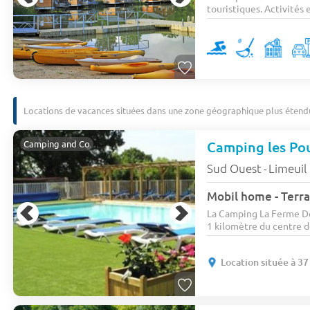
touristiques. Activités e
Locations de vacances situées dans une zone géographique plus étend
Camping les Po
Camping and Co
Sud Ouest
Limeuil
-
Mobil home - Terra
La Camping La Ferme De
1 kilomètre du centre d
Location située à 3