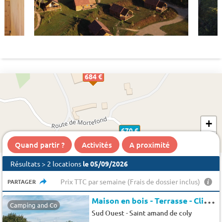
684 €
+
670 €
−
Quand partir ?
Activités
A proximité
Résultats > 2 locations
le 05/09/2026
Prix TTC par semaine (Frais de dossier inclus)
PARTAGER
M
aison en bois - Terrasse - Clim - TV 6 pers.
Camping and Co
-
Sud Ouest
Saint amand de coly