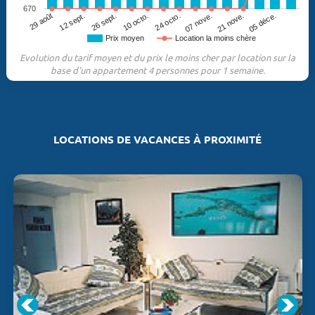
670
29 août
12 sept.
26 sept.
10 octo.
24 octo.
07 nove.
21 nove.
05 déce.
Prix moyen
Location la moins chère
Evolution du tarif moyen et du prix le moins cher par location sur la
base d'un appartement 4 personnes pour 1 semaine.
LOCATIONS DE VACANCES À PROXIMITÉ