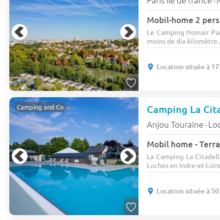
-
Mobil-home 2 pers
Le Camping Homair Pari
moins de dix kilomètre..
Location située à 1
Camping La Cit
Camping and Co
Anjou Touraine
Lo
-
Mobil home - Terras
La Camping La Citadell
Loches en Indre-et-Loire
Location située à 5