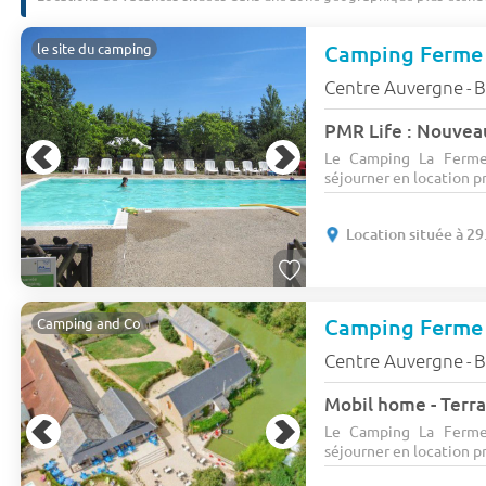
le site du camping
Centre Auvergne
B
-
PMR Life : Nouveau
Le Camping La Ferme
séjourner en location pr
Location située à 2
Camping and Co
Centre Auvergne
B
-
Mobil home - Terra
Le Camping La Ferme
séjourner en location pr