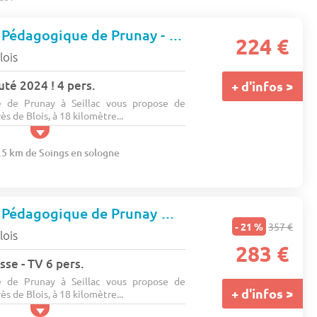
Camping Ferme Pédagogique de Prunay - ZE collection (71157)
224 €
lois
té 2024 ! 4 pers.
+ d'infos >
 de Prunay à Seillac vous propose de
ès de Blois, à 18 kilomètre...
9.5 km de Soings en sologne
Camping Ferme Pédagogique de Prunay
★★★★
- 21 %
357 €
lois
283 €
sse - TV 6 pers.
 de Prunay à Seillac vous propose de
+ d'infos >
ès de Blois, à 18 kilomètre...