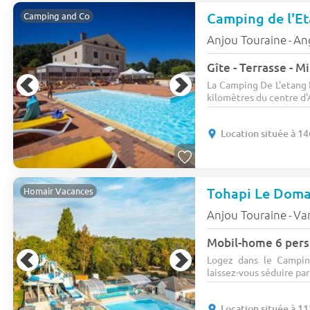
Camping de l'E
Camping and Co
Anjou Touraine
An
-
Gîte - Terrasse - M
La Camping De L'etang 
kilomètres du centre d'
Location située à 1
Tohapi Le Doma
Homair Vacances
Anjou Touraine
Var
-
Mobil-home 6 pers
Logez dans le Campi
laissez-vous séduire par
Location située à 1