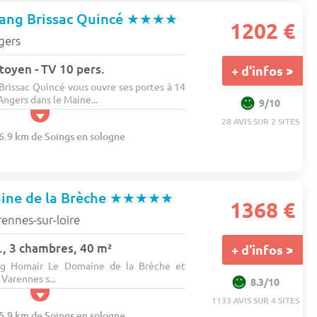
tang Brissac Quincé
★★★★
1202 €
gers
itoyen - TV 10 pers.
+ d'infos >
Brissac Quincé vous ouvre ses portes à 14
Angers dans le Maine...
9/10
28 AVIS SUR 2 SITES
46.9 km de Soings en sologne
ine de la Brèche
★★★★★
1368 €
ennes-sur-loire
., 3 chambres, 40 m²
+ d'infos >
ng Homair Le Domaine de la Brèche et
 Varennes s...
8.3/10
1133 AVIS SUR 4 SITES
15.9 km de Soings en sologne