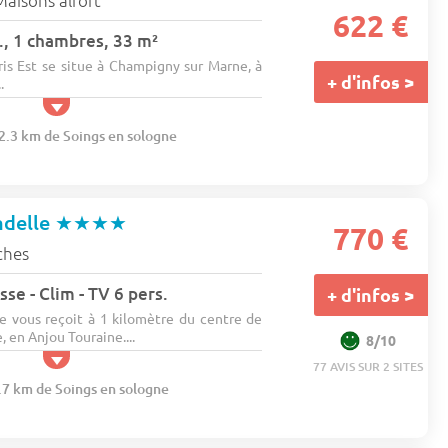
622 €
., 1 chambres, 33 m²
s Est se situe à Champigny sur Marne, à
+ d'infos >
.
72.3 km de Soings en sologne
adelle
★★★★
770 €
ches
se - Clim - TV 6 pers.
+ d'infos >
e vous reçoit à 1 kilomètre du centre de
, en Anjou Touraine....
8/10
77 AVIS SUR 2 SITES
0.7 km de Soings en sologne