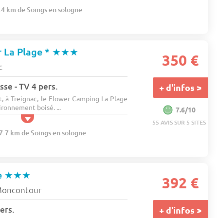
9.4 km de Soings en sologne
 La Plage *
★★★
350 €
c
sse - TV 4 pers.
+ d'infos >
t, à Treignac, le Flower Camping La Plage
ironnement boisé. ...
7.6/10
55 AVIS SUR 5 SITES
07.7 km de Soings en sologne
e
★★★
392 €
oncontour
ers.
+ d'infos >