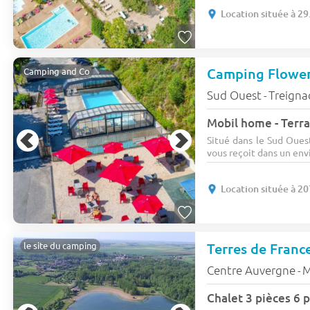
Location située à 2
Camping Flower
Camping and Co
Sud Ouest
Treigna
-
Mobil home - Terra
Situé dans le Sud Oues
vous reçoit dans un env
Location située à 2
Terres de Franc
le site du camping
Centre Auvergne
M
-
Chalet 3 pièces 6 p