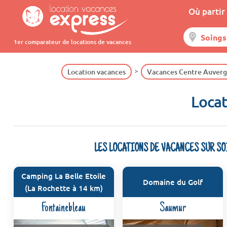
Où partir 
1er comparateur de locations de vacances
Location vacances
Vacances Centre Auver
Locat
LES LOCATIONS DE VACANCES SUR S
Camping La Belle Etoile
Domaine du Golf
(La Rochette à 14 km)
Fontainebleau
Saumur