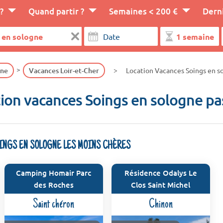
?
Quand partir ?
Semaines < 200 €
Dern
gne
Vacances Loir-et-Cher
Location Vacances Soings en s
ion vacances Soings en sologne pa
OINGS EN SOLOGNE LES MOINS CHÈRES
Camping Homair Parc
Résidence Odalys Le
des Roches
Clos Saint Michel
Saint chéron
Chinon