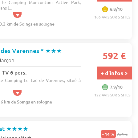
s le Camping Moncontour Active Park,
ns l...
6.8/10
106 AVIS SUR 5 SITES
30.2 km de Soings en sologne
 des Varennes *
★★★
592 €
arçon
- TV 6 pers.
+ d'infos >
le Camping Le Lac de Varennes, situé à
7.9/10
122 AVIS SUR 5 SITES
3.6 km de Soings en sologne
Est
★★★★
- 14 %
721 €
Maisons alfort