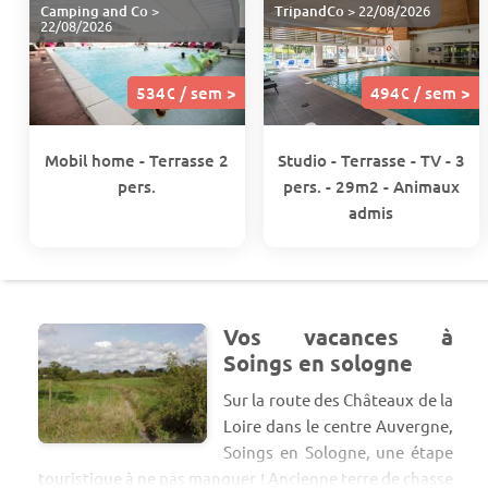
Camping and Co
>
TripandCo
> 22/08/2026
22/08/2026
534€ / sem >
494€ / sem >
Mobil home - Terrasse 2
Studio - Terrasse - TV - 3
pers.
pers. - 29m2 - Animaux
admis
Vos vacances à
Soings en sologne
Sur la route des Châteaux de la
Loire dans le centre Auvergne,
Soings en Sologne, une étape
touristique à ne pas manquer ! Ancienne terre de chasse