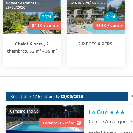
Homair Vacances
>
Goelia
> 29/08/2026
29/08/2026
357€
511€
311€ / sem >
414€ / sem >
Chalet 6 pers., 2
2 PIECES 4 PERS.
chambres, 32 m² - 35 m²
Résultats > 12 locations
le 29/08/2026
Le Gué
★★★
Camping and Co
Centre Auvergne
S
-
Location la - chère