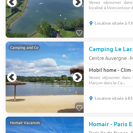
Venez séjourner dan
localisé à Moncontour da
Location située à 1
Camping Le Lac
Camping and Co
Centre Auvergne
M
-
Mobil home - Clim 
Venez séjourner dans 
Marçon dans le Ce...
Location située à 8
Homair - Paris 
Homair Vacances
Paris Ile de france