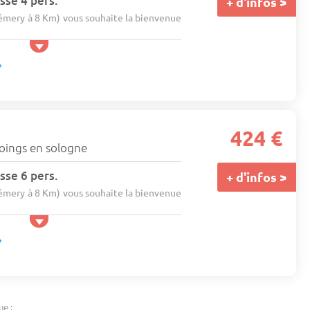
sse 4 pers.
+ d'infos >
mery à 8 Km) vous souhaite la bienvenue
424 €
oings en sologne
sse 6 pers.
+ d'infos >
mery à 8 Km) vous souhaite la bienvenue
ue :