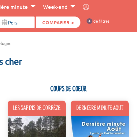
ière minute
Week-end
+
de filtres
COMPARER >
ologne
s cher
COUPS DE COEUR
LES SAPINS DE CORRÈZE
DERNIERE MINUTE AOUT