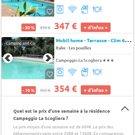
347 €
+ d'infos >
- 30 %
498 €
M
obil home - Terrasse - Clim 6 pers.
Camping and Co
-
Italie
Les pouilles
Campeggio La Scogliera
★★★
354 €
+ d'infos >
- 10 %
392 €
Quel est le prix d’une semaine à la résidence
Campeggio La Scogliera ?
Le prix moyen d’une semaine est de 604€. Le prix des
hébergements varie entre 298€ et 1360€. En comparaison,