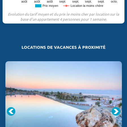
août
août
août
sept.
sept.
sept.
sept.
octo.
Prix moyen
Location la moins chère
Evolution du tarif moyen et du prix le moins cher par location sur la
base d'un appartement 4 personnes pour 1 semaine.
LOCATIONS DE VACANCES À PROXIMITÉ