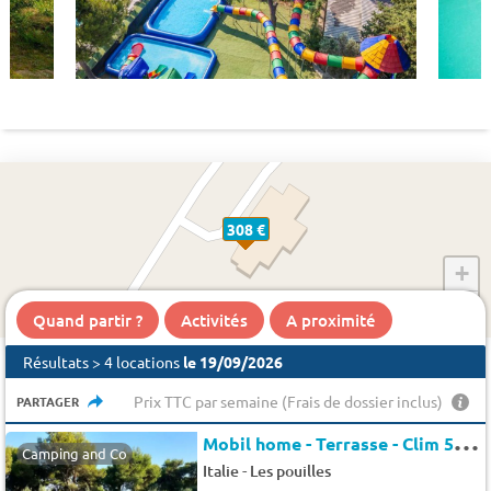
308 €
+
−
Quand partir ?
Activités
A proximité
Résultats > 4 locations
le 19/09/2026
Prix TTC par semaine (Frais de dossier inclus)
PARTAGER
M
obil home - Terrasse - Clim 5 pers.
Camping and Co
-
Italie
Les pouilles