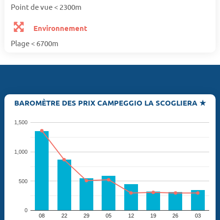
Point de vue < 2300m
Environnement
Plage < 6700m
BAROMÈTRE DES PRIX CAMPEGGIO LA SCOGLIERA ★
1,500
1,000
500
0
08
22
29
05
12
19
26
03