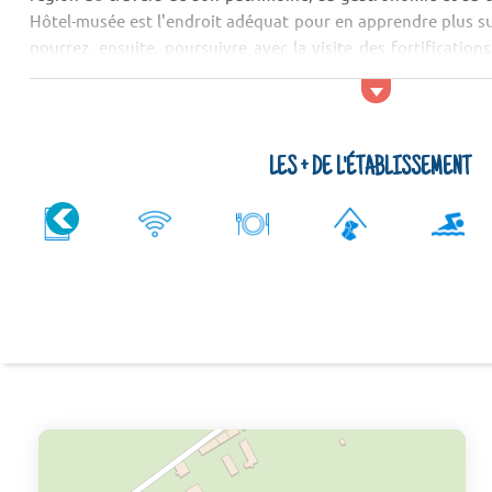
Hôtel-musée est l'endroit adéquat pour en apprendre plus sur 
pourrez, ensuite, poursuivre avec la visite des fortification
culturels, allez voir les sit...
LES + DE L'ÉTABLISSEMENT