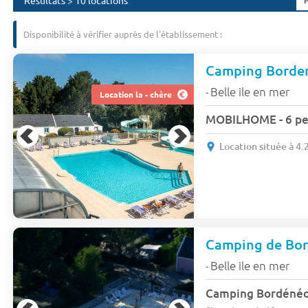
Résultats > 10 locations
Disponibilité à vérifier auprès de l'établissement :
Camping Borde
Belle ile en mer
-
Location la - chère
MOBILHOME - 6 per
Location située à 4
Camping de Bo
Belle ile en mer
-
Camping Bordénéo 