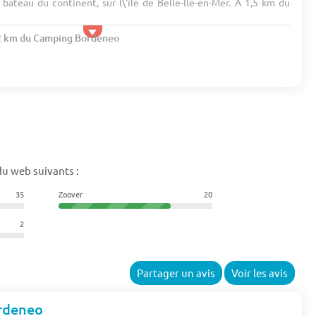
bateau du continent, sur l\'île de Belle-Île-en-Mer. A 1,5 km du
.2 km du Camping Bordeneo
du web suivants :
35
Zoover
20
2
Partager un avis
Voir les avis
rdeneo