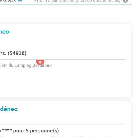
Prix TTC par semaine (Frais de dossier inclus)
PARTAGER
neo
s. (54928)
.2 km du Camping Bordeneo
rdéneo
**** pour 5 personne(s)