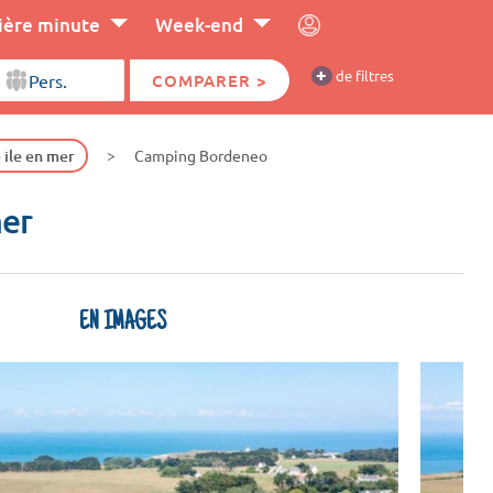
ière minute
Week-end
+
de filtres
COMPARER >
 ile en mer
Camping Bordeneo
mer
EN IMAGES