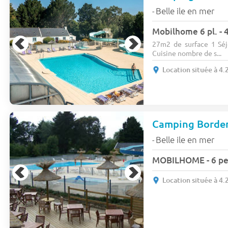
Belle ile en mer
-
Mobilhome 6 pl. - 
27m2 de surface 1 Séj
Cuisine nombre de s...
Location située à 4
Camping Borden
Belle ile en mer
-
MOBILHOME - 6 per
Location située à 4