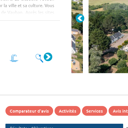
la ville et sa culture. Vous
s de Vauban. Après les sites
Comparateur d'avis
Activités
Services
Avis in