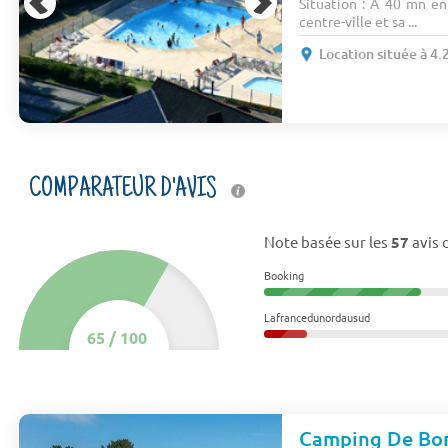
Situation : A 40 mn en 
centre-ville et sa ...
Location située à 4
COMPARATEUR D'AVIS
Note basée sur les
57
avis 
Booking
Lafrancedunordausud
65
/
100
Camping De Bo