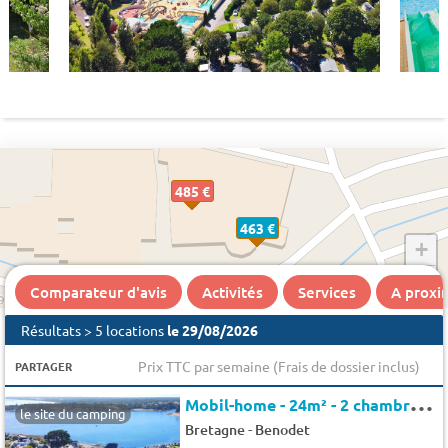
485 €
463 €
+
−
Comparateur d'avis
Activités
Services
A proxi
Résultats > 5 locations
le 29/08/2026
Prix TTC par semaine (Frais de dossier inclus)
PARTAGER
M
obil-home - 24m² - 2 chambres - Terrasse - 4 pers.
le site du camping
-
Bretagne
Benodet