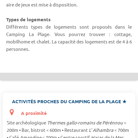
aire de jeux est mise à disposition.
Types de logements
Différents types de logements sont proposés dans le
Camping La Plage. Vous pourrez trouver : cottage,
mobilhome et chalet. La capacité des logements est de 4 à 6
personnes.
ACTIVITÉS PROCHES DU CAMPING DE LA PLAGE ★
A proximité
Site archéologique
Thermes gallo-romains de Pérénnou
<
200m • Bar, bistrot < 600m • Restaurant
L' Alhambra
< 700m
• Café
Amandine
< 700m • Centre sportif
Haras de la Mer