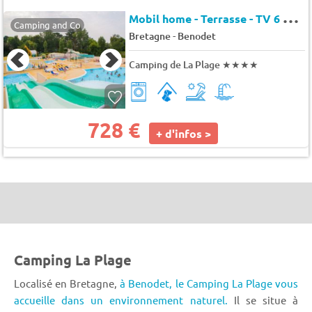
M
obil home - Terrasse - TV 6 pers.
Camping and Co
-
Bretagne
Benodet
Camping de La Plage
★★★★
728 €
+ d'infos >
Camping La Plage
Localisé en Bretagne,
à Benodet,
le Camping La Plage vous
accueille dans un environnement naturel.
Il se situe à