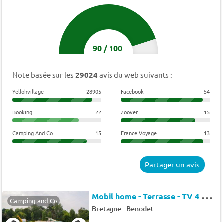
90
/
100
Note basée sur les
29024
avis du web suivants :
Yellohvillage
28905
Facebook
54
Booking
22
Zoover
15
Camping And Co
15
France Voyage
13
Partager un avis
M
obil home - Terrasse - TV 4 pers.
Camping and Co
-
Bretagne
Benodet