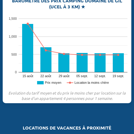
BAROMÈTRE DES PRIX CAMPING DOMAINE DE GIL
(UCEL À 3 KM) ★
1,500
1,000
500
0
15 août
22 août
29 août
05 sept.
12 sept.
19 sept.
Prix moyen
Location la moins chère
Evolution du tarif moyen et du prix le moins cher par location sur la
base d'un appartement 4 personnes pour 1 semaine.
LOCATIONS DE VACANCES À PROXIMITÉ