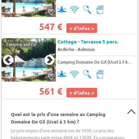
547 €
+ d'infos >
Cottage - Terrasse 5 pers.
Camping and Co
-
Ardèche
Aubenas
Camping Domaine De Gil (Ucel à 3 km)
★
561 €
+ d'infos >
Quel est le prix d’une semaine au Camping
Domaine De Gil (Ucel à 3 km) ?
Le prix moyen d’une semaine est de 703€. Le prix des
hébergements varie entre 486€ et 1360€. En comparaison,