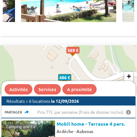
569 €
+
486 €
−
Activités
Services
A proximité
Résultats > 6 locations
le 12/09/2026
Prix TTC par semaine (Frais de dossier inclus)
PARTAGER
Mobil home - Terrasse 4 pers.
Camping and Co
-
Ardèche
Aubenas