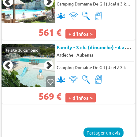
Camping Domaine De Gil (Ucel à 3 km)
★
561 €
+ d'infos >
F
amily - 3 ch. (dimanche) - 4 adultes max 6 pers.
le site du camping
-
Ardèche
Aubenas
Camping Domaine De Gil (Ucel à 3 km)
★
569 €
+ d'infos >
Partager un avis