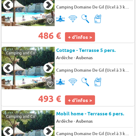
Camping Domaine De Gil (Ucel à 3 km)
★
486 €
+ d'infos >
Cottage - Terrasse 5 pers.
Camping and Co
-
Ardèche
Aubenas
Camping Domaine De Gil (Ucel à 3 km)
★
493 €
+ d'infos >
Mobil home - Terrasse 6 pers.
Camping and Co
-
Ardèche
Aubenas
Camping Domaine De Gil (Ucel à 3 km)
★