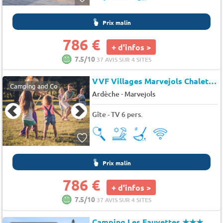
Prix malin
786 €
+ d'infos >
7.5/10
37 AVIS SUR 4 SITES
VVF Villages Marvejols Chalet 2 personnes
Camping and Co
-
Ardèche
Marvejols
Gîte - TV 6 pers.
Prix malin
786 €
+ d'infos >
7.5/10
37 AVIS SUR 4 SITES
Camping Les Fauvettes
★★★