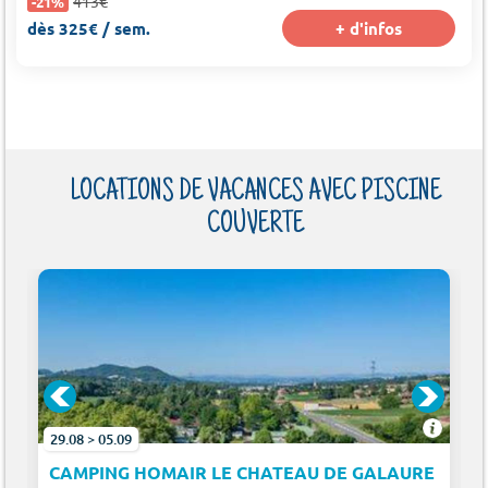
413€
-21%
dès 325€ / sem.
+ d'infos
LOCATIONS DE VACANCES AVEC PISCINE
COUVERTE
29.08 > 05.09
CAMPING HOMAIR LE CHATEAU DE GALAURE (CHÂ