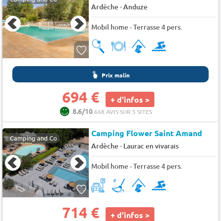
-
Ardèche
Anduze
Mobil home - Terrasse 4 pers.
Prix malin
694 €
+ d'infos >
8.6/10
668 AVIS SUR 5 SITES
Camping Flower Saint Amand
Camping and Co
-
Ardèche
Laurac en vivarais
Mobil home - Terrasse 4 pers.
714 €
+ d'infos >