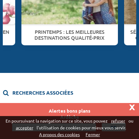
E EN
PRINTEMPS : LES MEILLEURES
SÉJ
DESTINATIONS QUALITÉ-PRIX
C
RECHERCHES ASSOCIÉES
x
Camping Domaine du Cros d'Auzon
Alertes bons plans
Ardèche
En poursuivant la navigation sur ce site, vous pouvez
refuser
ou
accepter
l'utilisation de cookies pour mieux vous servir.
Résidence Vacancéole Le Domaine de Chames
A propos des cookies
Fermer