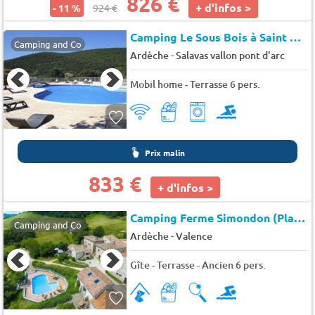
826 €
+ d'infos >
- 11 %
924 €
Camping Le Sous Bois à Saint Maurice d'Ibie
Camping and Co
-
Ardèche
Salavas vallon pont d'arc
Mobil home - Terrasse 6 pers.
Prix malin
833 €
+ d'infos >
Camping Ferme Simondon (Plats à 11 km)
Camping and Co
-
Ardèche
Valence
Gîte - Terrasse - Ancien 6 pers.