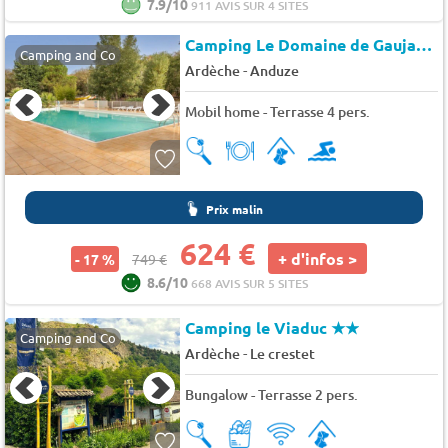
7.9/10
911 AVIS SUR 4 SITES
Camping Le Domaine de Gaujac
★
Camping and Co
-
Ardèche
Anduze
Mobil home - Terrasse 4 pers.
Prix malin
624 €
+ d'infos >
- 17 %
749 €
8.6/10
668 AVIS SUR 5 SITES
Camping le Viaduc
★★
Camping and Co
-
Ardèche
Le crestet
Bungalow - Terrasse 2 pers.