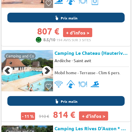
Prix malin
807 €
+ d'infos >
8.5/10
194 AVIS SUR 3 SITES
Camping Le Chateau (Hauterives à 7 km)
Camping and Co
-
Ardèche
Saint avit
Mobil home - Terrasse - Clim 6 pers.
Prix malin
814 €
+ d'infos >
- 11 %
910 €
Camping Les Rives D'Auzon *
★★
Camping and Co