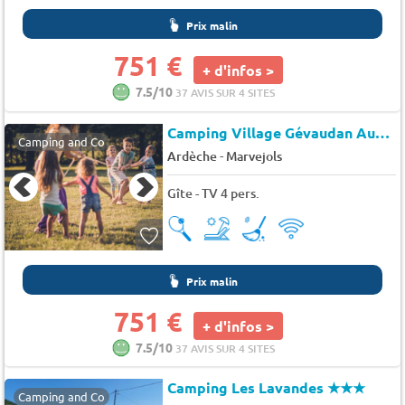
Prix malin
751 €
+ d'infos >
7.5/10
37 AVIS SUR 4 SITES
Camping Village Gévaudan Aubrac
Camping and Co
-
Ardèche
Marvejols
Gîte - TV 4 pers.
Prix malin
751 €
+ d'infos >
7.5/10
37 AVIS SUR 4 SITES
Camping Les Lavandes
★★★
Camping and Co