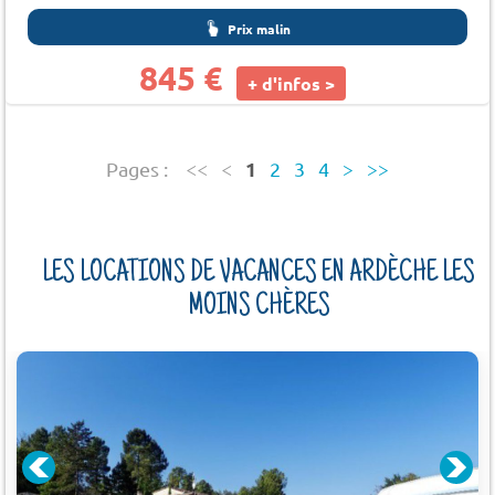
Prix malin
845 €
+ d'infos >
1
Pages :
<<
<
2
3
4
>
>>
LES LOCATIONS DE VACANCES EN ARDÈCHE LES
MOINS CHÈRES
EAUNEUF-DE-GALAURE À 2 KM)