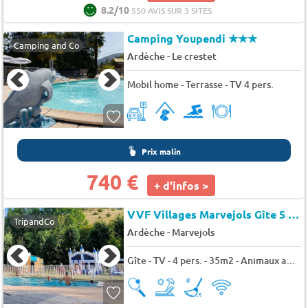
8.2/10
550 AVIS SUR 3 SITES
Camping Youpendi
★★★
Camping and Co
-
Ardèche
Le crestet
Mobil home - Terrasse - TV 4 pers.
Prix malin
740 €
+ d'infos >
VVF Villages Marvejols Gîte 5 personnes
TripandCo
-
Ardèche
Marvejols
Gîte - TV - 4 pers. - 35m2 - Animaux admis