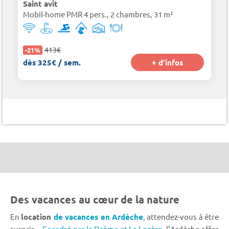
Saint avit
Mobil-home PMR 4 pers., 2 chambres, 31 m²
413€
-21%
dès 325€ / sem.
+ d'infos
Des vacances au cœur de la nature
En
location
de vacances en Ardèche
,
attendez-vous à être
surpris...
Encadré par la Drôme et La Lozère,
l’Ardèche offre