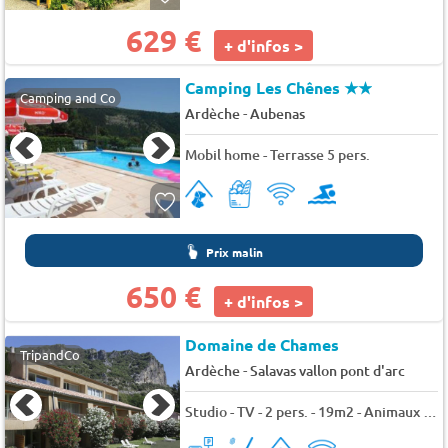
629 €
+ d'infos >
Camping Les Chênes
★★
Camping and Co
-
Ardèche
Aubenas
Mobil home - Terrasse 5 pers.
Prix malin
650 €
+ d'infos >
Domaine de Chames
TripandCo
-
Ardèche
Salavas vallon pont d'arc
Studio - TV - 2 pers. - 19m2 - Animaux admis