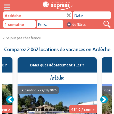
+
de filtres
Sejour pas cher france
Comparez 2 062 locations de vacances en Ardèche
he ?
Dans quel département aller ?
Ardèche
TripandCo
> 29/08/2026
Goeli
 sem >
451€ / sem >