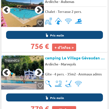
-
Ardèche
Aubenas
Chalet - Terrasse 2 pers.
Prix malin
756 €
+ d'infos >
camping Le Village Gévaudan Aubrac (T-1596)
TripandCo
-
Ardèche
Marvejols
Gîte - 4 pers. - 35m2 - Animaux admis
Prix malin
779 €