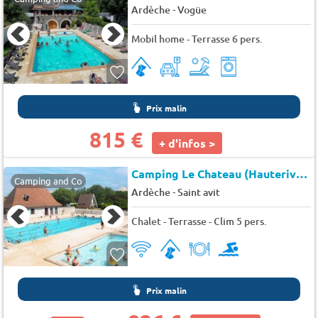
-
Ardèche
Vogüe
Mobil home - Terrasse 6 pers.
Prix malin
815 €
+ d'infos >
Camping Le Chateau (Hauterives à 7 km)
Camping and Co
-
Ardèche
Saint avit
Chalet - Terrasse - Clim 5 pers.
Prix malin