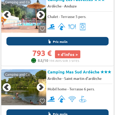
Camping and Co
-
Ardèche
Anduze
Chalet - Terrasse 5 pers.
Prix malin
793 €
+ d'infos >
8.5/10
194 AVIS SUR 3 SITES
Camping Mas Sud Ardèche
★★★
Camping and Co
-
Ardèche
Saint martin d'ardèche
Mobil home - Terrasse 6 pers.
Prix malin