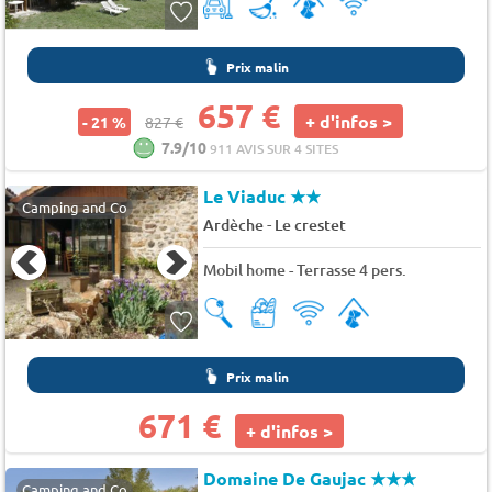
Prix malin
657 €
+ d'infos >
- 21 %
827 €
7.9/10
911 AVIS SUR 4 SITES
Le Viaduc
★★
Camping and Co
-
Ardèche
Le crestet
Mobil home - Terrasse 4 pers.
Prix malin
671 €
+ d'infos >
Domaine De Gaujac
★★★
Camping and Co