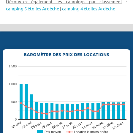
Découvrez également les campings par classement
:
camping 5 étoiles Ardèche
|
camping 4 étoiles Ardèche
BAROMÈTRE DES PRIX DES LOCATIONS
1,500
1,000
500
0
19 sept.
26 déce.
17 octo.
08 août
14 nove.
05 sept.
12 déce.
03 octo.
31 octo.
22 août
28 nove.
Prix moyen
Location la moins chère