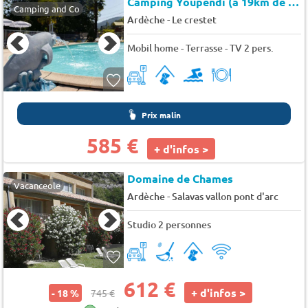
Camping Youpendi (à 19km de Tournon-Sur-Rhône)
Camping and Co
-
Ardèche
Le crestet
Mobil home - Terrasse - TV 2 pers.
Prix malin
585 €
+ d'infos >
Domaine de Chames
Vacanceole
-
Ardèche
Salavas vallon pont d'arc
Studio 2 personnes
612 €
+ d'infos >
- 18 %
745 €