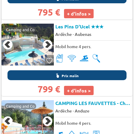
795 €
+ d'infos >
Les Pins D'Ucel
★★★
Camping and Co
-
Ardèche
Aubenas
Mobil home 4 pers.
Prix malin
799 €
+ d'infos >
CAMPING LES FAUVETTES - Chalet CLUB 3 samedi/samedi
Camping and Co
-
Ardèche
Anduze
Mobil home 4 pers.