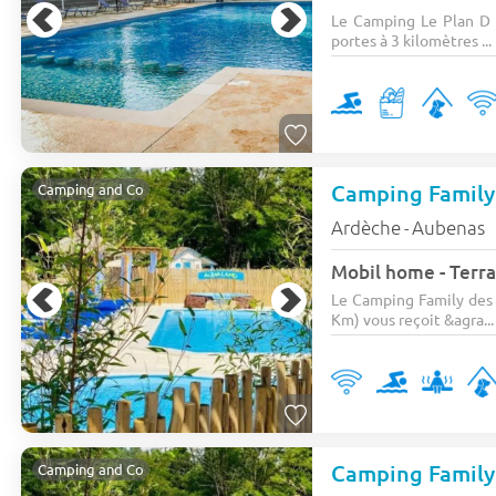
Le Camping Le Plan D E
portes à 3 kilomètres ...
Camping and Co
Ardèche
Aubenas
-
Mobil home - Terras
Le Camping Family des 
Km) vous reçoit &agra...
Camping and Co