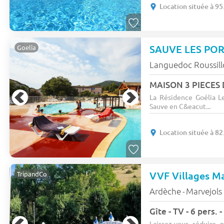
Location située à 9
SAUVE LES PO
Goelia
Languedoc Roussil
MAISON 3 PIECES 
La Résidence Goélia L
Sauve en C&eacut...
Location située à 8
TripandCo
Ardèche
Marvejols
-
Gîte - TV - 6 pers.
Laissez-vous séduire 