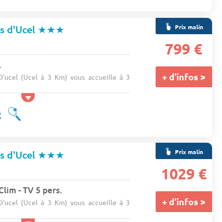
Prix malin
s d'Ucel
★★★
799 €
.
+ d'infos >
'ucel (Ucel à 3 Km) vous accueille à 3
Prix malin
s d'Ucel
★★★
1029 €
Clim - TV 5 pers.
+ d'infos >
'ucel (Ucel à 3 Km) vous accueille à 3