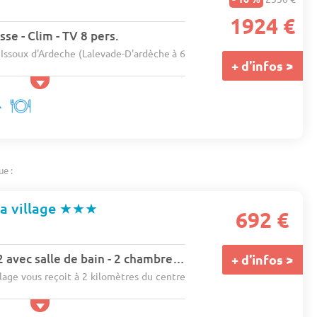
1924 €
se - Clim - TV 8 pers.
Issoux d'Ardeche (Lalevade-D'ardèche à 6
+ d'infos >
ue :
a village
★★★
692 €
Chalet Lodge 27m2 avec salle de bain - 2 chambres 4 pers.
+ d'infos >
lage vous reçoit à 2 kilomètres du centre