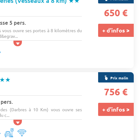
enes (Vesseaux à 8 km)
★★
650 €
sse 5 pers.
+ d'infos >
vous ouvre ses portes à 8 kilomètres du
&egrav...
Prix malin
★★
756 €
 pers.
+ d'infos >
des (Darbres à 10 Km) vous ouvre ses
u c...