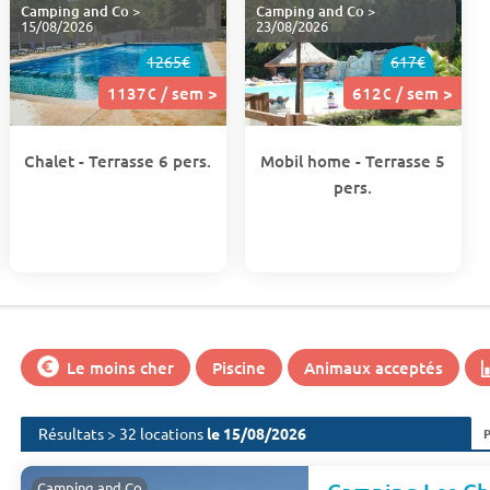
Camping and Co
>
Camping and Co
>
15/08/2026
23/08/2026
1265€
617€
1137€ / sem >
612€ / sem >
Chalet - Terrasse 6 pers.
Mobil home - Terrasse 5
pers.
Le moins cher
Piscine
Animaux acceptés
Résultats > 32 locations
le 15/08/2026
Camping and Co