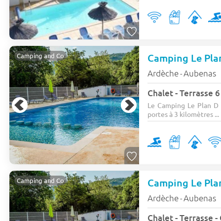
Camping and Co
Ardèche
Aubenas
-
Chalet - Terrasse 6
Le Camping Le Plan D E
portes à 3 kilomètres ...
Camping and Co
Ardèche
Aubenas
-
Chalet - Terrasse -