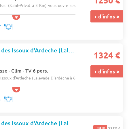
1250 €
au (Saint-Privat à 3 Km) vous ouvre ses
+ d'infos >
Camping Family des Issoux d'Ardeche (Lalevade-d'Ardèche à 6 km)
1324 €
se - Clim - TV 6 pers.
+ d'infos >
Issoux d'Ardeche (Lalevade-D'ardèche à 6
Camping Family des Issoux d'Ardeche (Lalevade-d'Ardèche à 6 km)
- 18 %
2350 €