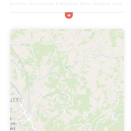
location de vacances à Aubenas. Vous cherchez pour
des vacances en famille ou entre amis un séjour pas
cher en appartement à Aubenas ? Nous vous proposons
de trouver cette location à Aubenas en fonction de
critères parmi des centaines d'offres de la région
Ardèche. Vous pourrez, avec notre moteur de
comparaison, trouver facilement le prix le plus ba...