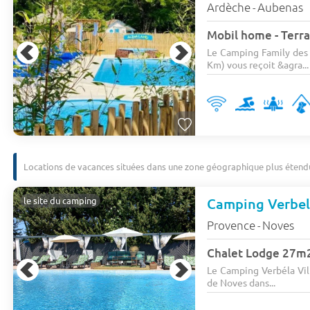
Ardèche
Aubenas
-
Mobil home - Terras
Le Camping Family des 
Km) vous reçoit &agra...
Locations de vacances situées dans une zone géographique plus étend
Camping Verbel
le site du camping
Provence
Noves
-
Le Camping Verbéla Vil
de Noves dans...