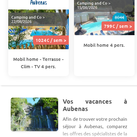
Aubenas
Camping and Co
>
15/08/2026
Camping and Co
>
804€
22/08/2026
799€ / sem >
1024€ / sem >
Mobil home 4 pers.
Mobil home - Terrasse -
Clim - TV 4 pers.
Vos vacances à
Aubenas
Afin de trouver votre prochain
séjour à Aubenas, comparez
les offres des spécialistes de la