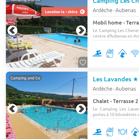
Camping Les Ch
Ardèche
Aubenas
-
Location la - chère
Mobil home - Terra
Le Camping Les Chenes 
centre d'Aubenas en Ard
Les Lavandes
★
Camping and Co
Ardèche
Aubenas
-
Chalet - Terrasse 2
Le Camping Les Lavan
portes à 10 kilomètres d