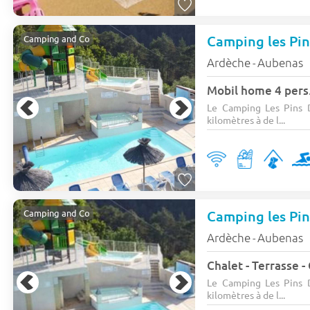
Camping les Pin
Camping and Co
Ardèche
Aubenas
-
Mobil home 4 pers
Le Camping Les Pins D
kilomètres à de l...
Camping les Pin
Camping and Co
Ardèche
Aubenas
-
Chalet - Terrasse - 
Le Camping Les Pins D
kilomètres à de l...