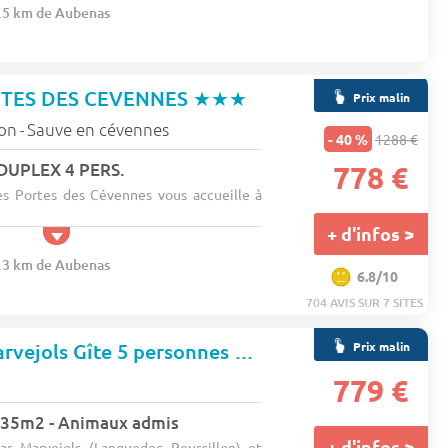
5.5 km de Aubenas
RTES DES CEVENNES
★★★
Prix malin
lon
Sauve en cévennes
-
- 40 %
1288 €
DUPLEX 4 PERS.
778 €
es Portes des Cévennes vous accueille à
+ d'infos >
2.3 km de Aubenas
6.8/10
704 AVIS SUR 7 SITES
Prix malin
VVF Villages Marvejols Gîte 5 personnes
★★★
779 €
 - 35m2 - Animaux admis
+ d'infos >
par Marvejols (Languedoc Roussillon) et