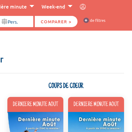
ière minute
Week-end
+
de filtres
COMPARER >
r
COUPS DE COEUR
DERNIERE MINUTE AOUT
DERNIERE MINUTE AOUT