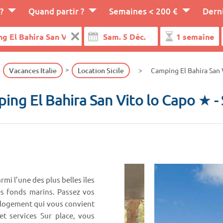
?
Quand partir ?
Semaines < 200 €
Dern
Vacances Italie
Location Sicile
Camping El Bahira San 
ing El Bahira San Vito lo Capo ★
-
mi l’une des plus belles îles
es fonds marins. Passez vos
le logement qui vous convient
et services Sur place, vous