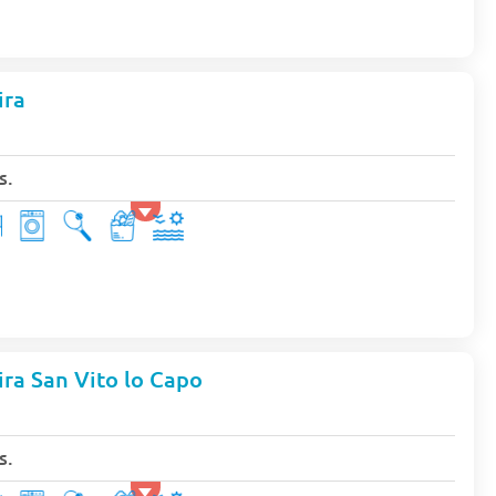
ira
s.
ra San Vito lo Capo
s.