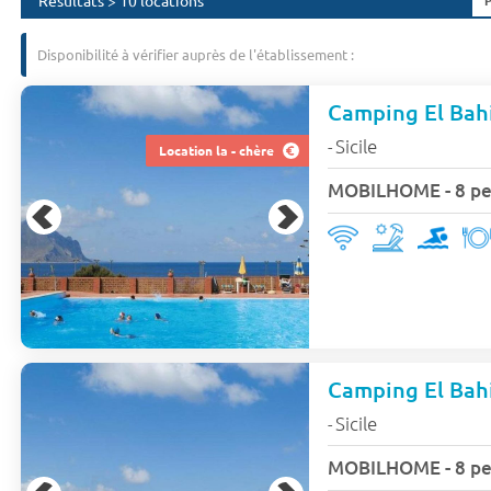
Résultats > 10 locations
Disponibilité à vérifier auprès de l'établissement :
Camping El Bahi
Sicile
-
Location la - chère
MOBILHOME - 8 per
Camping El Bah
Sicile
-
MOBILHOME - 8 per