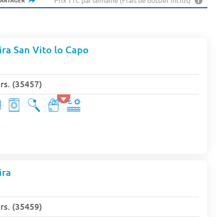
Prix TTC par semaine (Frais de dossier inclus)
PARTAGER
ra San Vito lo Capo
s. (35457)
ira
s. (35459)