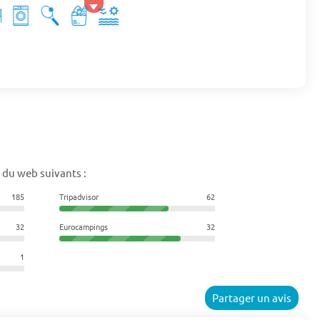
 du web suivants :
185
Tripadvisor
62
32
Eurocampings
32
1
Partager un avis