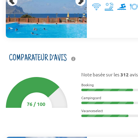
COMPARATEUR D'AVIS
Note basée sur les
312
avis
Booking
Campingcard
76
/
100
Vacanceselect