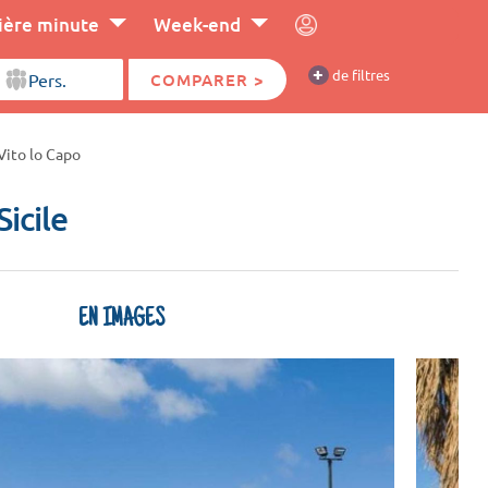
ière minute
Week-end
+
de filtres
COMPARER >
Vito lo Capo
 Sicile
EN IMAGES