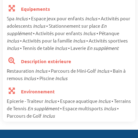
Equipements
Spa
Inclus
• Espace jeux pour enfants
Inclus
• Activités pour
adolescents
Inclus
• Stationnement sur place
En
supplément
• Activités pour enfants
Inclus
• Pétanque
Inclus
• Activités pour la famille
Inclus
• Activités sportives
Inclus
• Tennis de table
Inclus
• Laverie
En supplément
Description extérieure
Restauration
Inclus
• Parcours de Mini-Golf
Inclus
• Bain à
remous
Inclus
• Piscine
Inclus
Environnement
Epicerie - Traiteur
Inclus
• Espace aquatique
Inclus
• Terrains
de Tennis
En supplément
• Espace multisports
Inclus
•
Parcours de Golf
Inclus