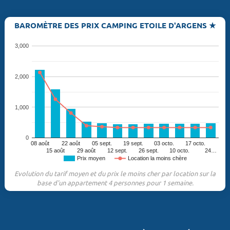
BAROMÈTRE DES PRIX CAMPING ETOILE D'ARGENS ★
3,000
2,000
1,000
0
08 août
22 août
05 sept.
19 sept.
03 octo.
17 octo.
15 août
29 août
12 sept.
26 sept.
10 octo.
24…
Prix moyen
Location la moins chère
Evolution du tarif moyen et du prix le moins cher par location sur la
base d'un appartement 4 personnes pour 1 semaine.