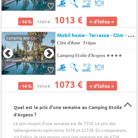
1013 €
+ d'infos >
- 14 %
1181 €
M
obil home - Terrasse - Clim - TV 4 pers.
Camping and Co
-
Côte d'Azur
Fréjus
Camping Etoile d'Argens
★★★★
1073 €
+ d'infos >
- 14 %
1253 €
Quel est le prix d’une semaine au Camping Etoile
d'Argens ?
Le prix moyen d’une semaine est de 755€. Le prix des
hébergements varie entre 337€ et 2233€. En comparaison,
sur Fréjus, le prix moyen pour une semaine est de 675€.