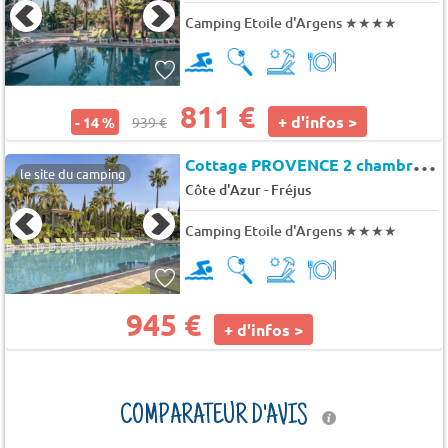
Camping Etoile d'Argens
★★★★
811 €
+ d'infos >
- 14 %
939 €
C
ottage PROVENCE 2 chambres **** 4 pers.
le site du camping
-
Côte d'Azur
Fréjus
Camping Etoile d'Argens
★★★★
945 €
+ d'infos >
COMPARATEUR D'AVIS