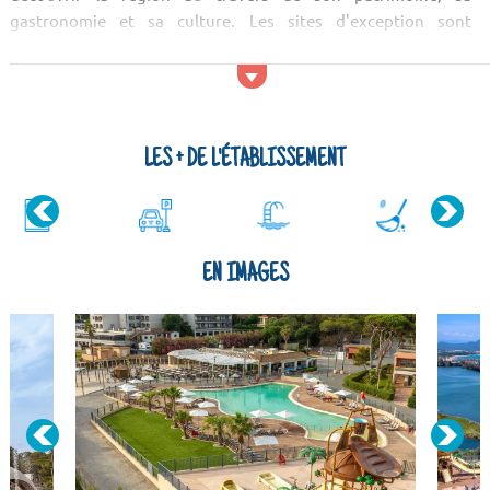
gastronomie et sa culture. Les sites d'exception sont
nombreux dans le coin. Ne ratez surtout pas les étangs de
Villepey, le bois de Malvoisin et les Gorges du Verdon !
Activités et services
Pour les sportifs, l'établissement dispose d'un terrain
LES + DE L'ÉTABLISSEMENT
multisports et d'un terrain de pétanque. En plus, d'autres
activités spor...
EN IMAGES