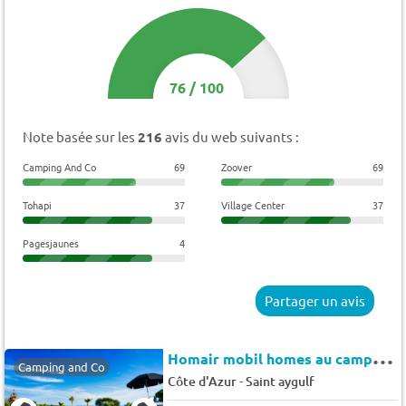
76
/
100
Note basée sur les
216
avis du web suivants :
Camping And Co
69
Zoover
69
Tohapi
37
Village Center
37
Pagesjaunes
4
Partager un avis
H
omair mobil homes au camping Saint-Aygulf - Terrasse - Clim 6 pers.
Camping and Co
-
Côte d'Azur
Saint aygulf