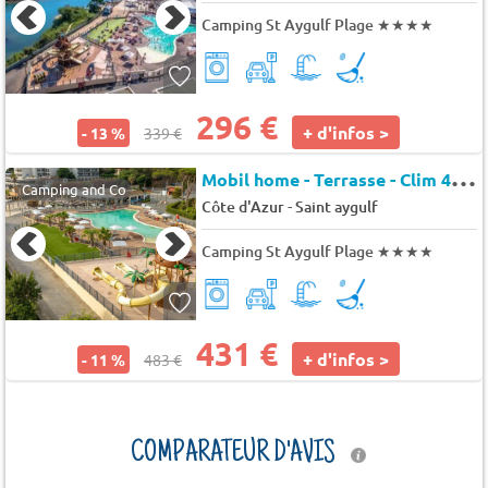
Camping St Aygulf Plage
★★★★
296 €
+ d'infos >
- 13 %
339 €
M
obil home - Terrasse - Clim 4 pers.
Camping and Co
-
Côte d'Azur
Saint aygulf
Camping St Aygulf Plage
★★★★
431 €
+ d'infos >
- 11 %
483 €
COMPARATEUR D'AVIS