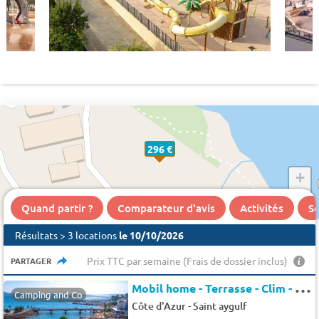
296 €
+
−
Quand partir ?
Comparateur d'avis
Activités
Se
Résultats > 3 locations
le 10/10/2026
Prix TTC par semaine (Frais de dossier inclus)
PARTAGER
M
obil home - Terrasse - Clim - TV 5 pers.
Camping and Co
-
Côte d'Azur
Saint aygulf