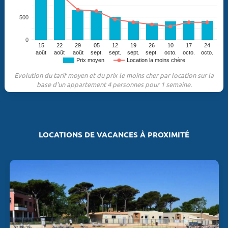
500
0
15
22
29
05
12
19
26
10
17
24
août
août
août
sept.
sept.
sept.
sept.
octo.
octo.
octo.
Prix moyen
Location la moins chère
Evolution du tarif moyen et du prix le moins cher par location sur la
base d'un appartement 4 personnes pour 1 semaine.
LOCATIONS DE VACANCES À PROXIMITÉ