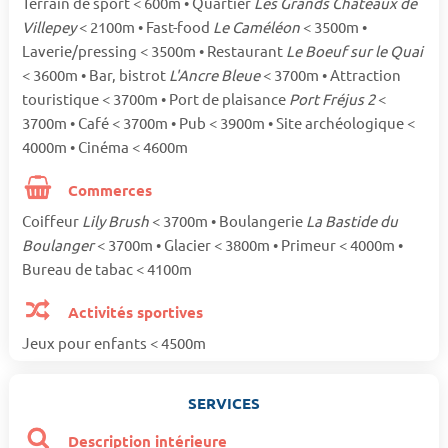
Terrain de sport < 600m • Quartier
Les Grands Châteaux de
Villepey
< 2100m • Fast-food
Le Caméléon
< 3500m •
Laverie/pressing < 3500m • Restaurant
Le Boeuf sur le Quai
< 3600m • Bar, bistrot
L'Ancre Bleue
< 3700m • Attraction
touristique < 3700m • Port de plaisance
Port Fréjus 2
<
3700m • Café < 3700m • Pub < 3900m • Site archéologique <
4000m • Cinéma < 4600m
Commerces
Coiffeur
Lily Brush
< 3700m • Boulangerie
La Bastide du
Boulanger
< 3700m • Glacier < 3800m • Primeur < 4000m •
Bureau de tabac < 4100m
Activités sportives
Jeux pour enfants < 4500m
SERVICES
Description intérieure