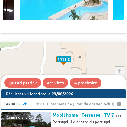
1118 €
+
−
Quand partir ?
Activités
A proximité
Résultats > 1 locations
le 29/08/2026
Prix TTC par semaine (Frais de dossier inclus)
PARTAGER
M
obil home - Terrasse - TV 7 pers.
Camping and Co
-
Portugal
Le centre du portugal