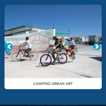
CAMPING URBAN ART
Vivaweb SARL - RCS Créteil n°790 591 572