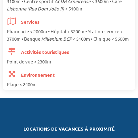
3100m • Centre sportif
ACDR Arneirense
< 3600m • Café
Lisbonne (Rua Dom João II)
< 5100m
Services
Pharmacie < 2000m • Hôpital < 3200m • Station-service <
3700m • Banque
Millenium BCP
< 5100m • Clinique < 5600m
Activités touristiques
Point de vue < 2300m
Environnement
Plage < 2400m
LOCATIONS DE VACANCES À PROXIMITÉ