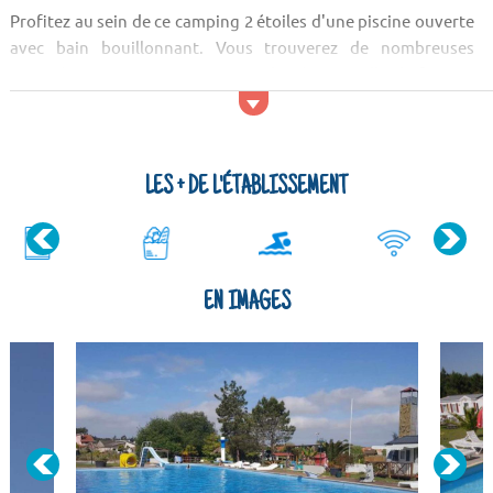
Profitez au sein de ce camping 2 étoiles d'une piscine ouverte
avec bain bouillonnant. Vous trouverez de nombreuses
activités pour vous ocupper tout le séjour : salle de fitness,
terrain multisports, billard, babyfoot... A proximité, vous
pouvez aller pêcher et ou faire de l'équitation.
Types de logements
LES + DE L'ÉTABLISSEMENT
A disposition, vous trouverez 100 bungalows. Log...
EN IMAGES