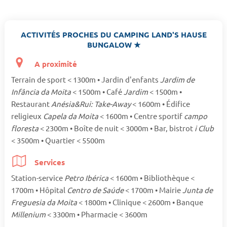
ACTIVITÉS PROCHES DU CAMPING LAND'S HAUSE
BUNGALOW ★
A proximité
Terrain de sport < 1300m • Jardin d'enfants
Jardim de
Infância da Moita
< 1500m • Café
Jardim
< 1500m •
Restaurant
Anésia&Rui: Take-Away
< 1600m • Édifice
religieux
Capela da Moita
< 1600m • Centre sportif
campo
floresta
< 2300m • Boîte de nuit < 3000m • Bar, bistrot
i Club
< 3500m • Quartier < 5500m
Services
Station-service
Petro Ibérica
< 1600m • Bibliothèque <
1700m • Hôpital
Centro de Saúde
< 1700m • Mairie
Junta de
Freguesia da Moita
< 1800m • Clinique < 2600m • Banque
Millenium
< 3300m • Pharmacie < 3600m