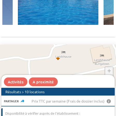
+
−
Activités
A proximité
Résultats > 10 locations
Prix TTC par semaine (Frais de dossier inclus)
PARTAGER
Disponibilité à vérifier auprès de l'établissement :