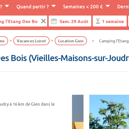
?
Quand partir ?
Semaines < 200 €
Dern
gne
Vacances Loiret
Location Gien
Camping l'Etang 
es Bois (Vieilles-Maisons-sur-Joud
oudry à 16 km de Gien dans le