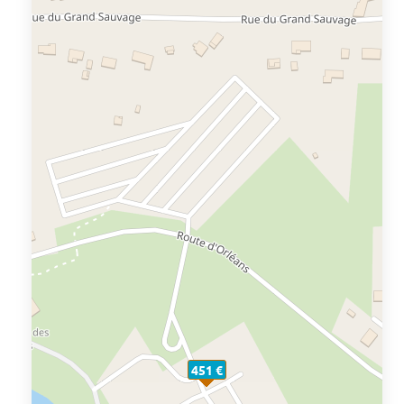
451 €