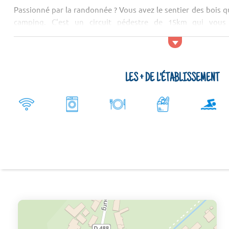
Passionné par la randonnée ? Vous avez le sentier des bois qu
camping. C'est un circuit pédestre de 15km qui vous 
environnante, la forêt d’Orléans mais également le bourg d’u
Louez directement au camping des vélos et partez en famille o
LES + DE L'ÉTABLISSEMENT