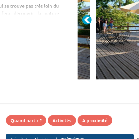
i se trouve pas très loin du
fera découvrir la nature
n petit village pittoresque.
u entre amis &agra...
Quand partir ?
Activités
A proximité