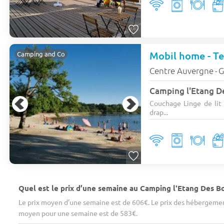
Mobil home - Ter
Camping and Co
Centre Auvergne
G
-
Couchage Linge de lit :
drap...
Quel est le prix d’une semaine au Camping l'Etang Des Boi
Le prix moyen d’une semaine est de 606€. Le prix des hébergement
moyen pour une semaine est de 583€.