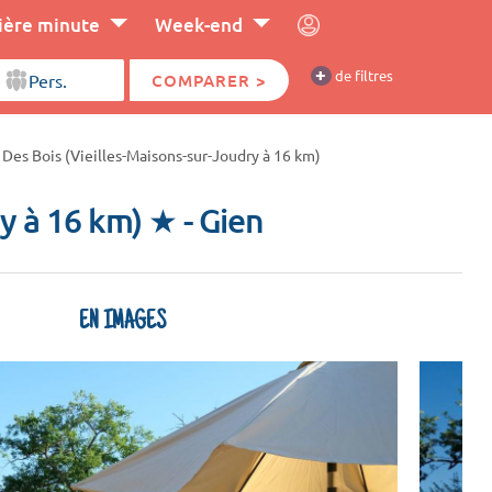
ière minute
Week-end
+
de filtres
COMPARER >
Des Bois (Vieilles-Maisons-sur-Joudry à 16 km)
ry à 16 km) ★
- Gien
EN IMAGES