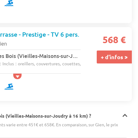
rasse - Prestige - TV 6 pers.
568 €
ien
Camping l'Etang Des Bois (Vieilles-Maisons-sur-Joudry à 16 km)
★★
+ d'infos >
 Inclus : oreillers, couvertures, couettes,
s (Vieilles-Maisons-sur-Joudry à 16 km) ?
s varie entre 451€ et 658€. En comparaison, sur Gien, le prix