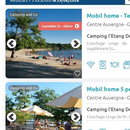
Résultats > 3 locations
le 29/08/2026
Mobil home - Te
Camping and Co
Centre Auvergne
G
-
Location la - chère
Couchage Linge de li
supplément (s...
Mobil home 5 pe
Camping and Co
Centre Auvergne
G
-
Couchage Linge de lit : N