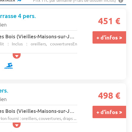
Prix TTC par semaine (Frais de dossier inclus)
PARTAGER
rrasse 4 pers.
451 €
ien
Camping l'Etang Des Bois (Vieilles-Maisons-sur-Joudry à 16 km)
★★
+ d'infos >
t : Inclus : oreillers, couverturesEn
rs.
498 €
ien
Camping l'Etang Des Bois (Vieilles-Maisons-sur-Joudry à 16 km)
★★
+ d'infos >
on fourni : oreillers, couvertures, draps ...