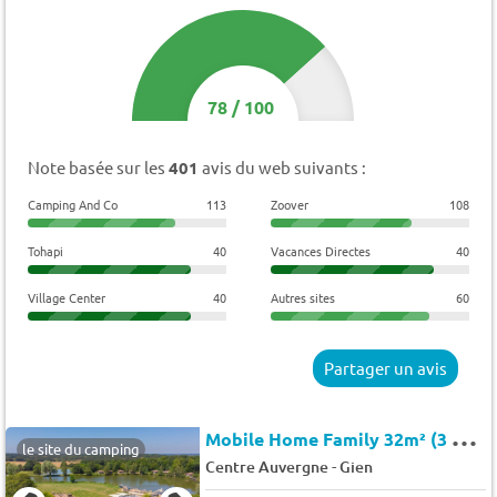
78
/
100
Note basée sur les
401
avis du web suivants :
Camping And Co
113
Zoover
108
Tohapi
40
Vacances Directes
40
Village Center
40
Autres sites
60
Partager un avis
M
obile Home Family 32m² (3 chambres) 6 pers.
le site du camping
-
Centre Auvergne
Gien