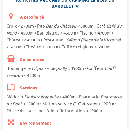
ACTIVITÉS PROCHES DU CAMPING LE BOIS DU
BARDELET ★
A proximité
Croix < 2700m • Pub
Bar du Château
< 3800m • Café
Café du
Nord
< 4500m • Bar, bistrot < 4500m • Piscine < 4700m •
Château < 4900m • Restaurant
Saïgon (Place de la Victoire)
< 5000m • Théâtre < 5000m • Édifice religieux < 5100m
Commerces
Boulangerie
O' plaisir de poilly
< 3900m • Coiffeur
Coiff'
creation
< 4300m
Services
Médecin
Kinésithérapeute
< 4000m • Pharmacie
Pharmacie
du Pont
< 4200m • Station-service
C. C. Auchan
< 4200m •
Office de tourisme, Point d'information < 4900m
Environnement