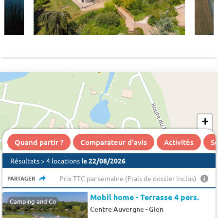
786 €
+
−
972 €
Quand partir ?
Comparateur d'avis
Activités
Se
Résultats > 4 locations
le 22/08/2026
Prix TTC par semaine (Frais de dossier inclus)
PARTAGER
Mobil home - Terrasse 4 pers.
Camping and Co
-
Centre Auvergne
Gien