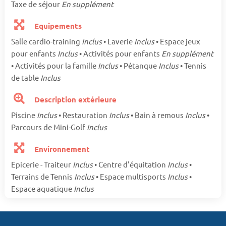
Taxe de séjour
En supplément
Equipements
Salle cardio-training
Inclus
• Laverie
Inclus
• Espace jeux
pour enfants
Inclus
• Activités pour enfants
En supplément
• Activités pour la famille
Inclus
• Pétanque
Inclus
• Tennis
de table
Inclus
Description extérieure
Piscine
Inclus
• Restauration
Inclus
• Bain à remous
Inclus
•
Parcours de Mini-Golf
Inclus
Environnement
Epicerie - Traiteur
Inclus
• Centre d'équitation
Inclus
•
Terrains de Tennis
Inclus
• Espace multisports
Inclus
•
Espace aquatique
Inclus