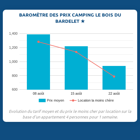
BAROMÈTRE DES PRIX CAMPING LE BOIS DU
BARDELET ★
1,400
1,200
1,000
800
600
08 août
15 août
22 août
Prix moyen
Location la moins chère
Evolution du tarif moyen et du prix le moins cher par location sur la
base d'un appartement 4 personnes pour 1 semaine.