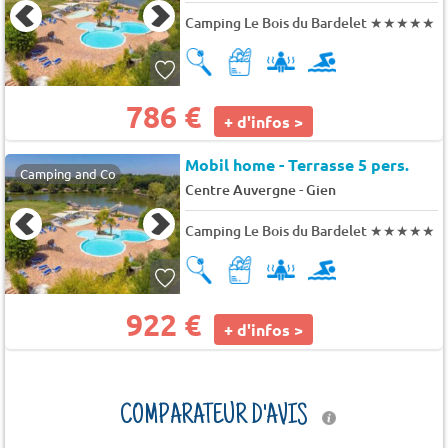
Camping Le Bois du Bardelet
★★★★★
786 €
+ d'infos >
Mobil home - Terrasse 5 pers.
Camping and Co
-
Centre Auvergne
Gien
Camping Le Bois du Bardelet
★★★★★
922 €
+ d'infos >
COMPARATEUR D'AVIS