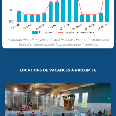
600
550
12 sept.
05 déce.
24 octo.
29 août
21 nove.
10 octo.
19 déce.
07 nove.
Prix moyen
Location la moins chère
Evolution du tarif moyen et du prix le moins cher par location sur la
base d'un appartement 4 personnes pour 1 semaine.
LOCATIONS DE VACANCES À PROXIMITÉ