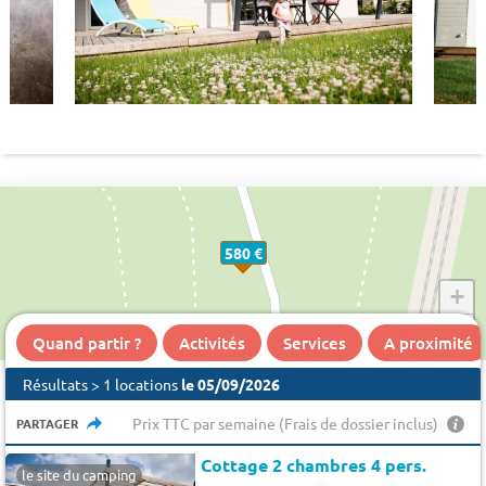
580 €
+
−
Quand partir ?
Activités
Services
A proximité
Résultats > 1 locations
le 05/09/2026
Prix TTC par semaine (Frais de dossier inclus)
PARTAGER
Cottage 2 chambres 4 pers.
le site du camping