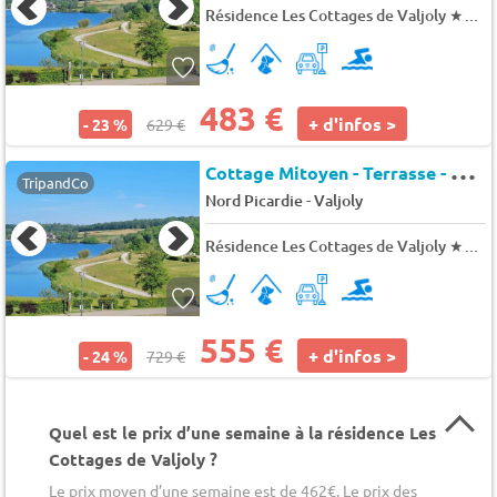
Résidence Les Cottages de Valjoly
★★★
483 €
+ d'infos >
- 23 %
629 €
C
ottage Mitoyen - Terrasse - Mitoyen - 8 pers. - 65m2 - Animaux admis
TripandCo
-
Nord Picardie
Valjoly
Résidence Les Cottages de Valjoly
★★★
555 €
+ d'infos >
- 24 %
729 €
Quel est le prix d’une semaine à la résidence Les
Cottages de Valjoly ?
Le prix moyen d’une semaine est de 462€. Le prix des