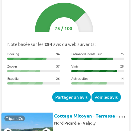
75
/
100
Note basée sur les
294
avis du web suivants :
Booking
94
Lafrancedunordausud
75
Zoover
57
Vinivi
28
Expedia
26
Autres sites
14
Partager un avis
Voir les avis
C
ottage Mitoyen - Terrasse - Mitoyen - 7 pers. - 60m2 - Animaux admis
TripandCo
-
Nord Picardie
Valjoly