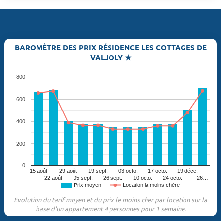
BAROMÈTRE DES PRIX RÉSIDENCE LES COTTAGES DE
VALJOLY ★
800
600
400
200
0
15 août
29 août
19 sept.
03 octo.
17 octo.
19 déce.
22 août
05 sept.
26 sept.
10 octo.
24 octo.
26…
Prix moyen
Location la moins chère
Evolution du tarif moyen et du prix le moins cher par location sur la
base d'un appartement 4 personnes pour 1 semaine.