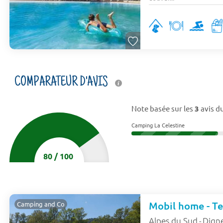
COMPARATEUR D'AVIS
Note basée sur les
3
avis du
Camping La Celestine
80
/
100
Mobil home - Ter
Camping and Co
Alpes du Sud
Digne
-