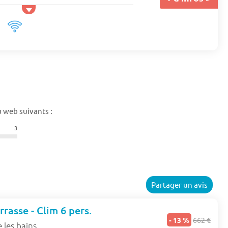
 web suivants :
3
Partager un avis
rasse - Clim 6 pers.
- 13 %
662 €
 les bains