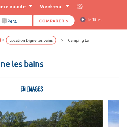
ière minute
Week-end
+
de filtres
COMPARER >
Location Digne les bains
Camping La
gne les bains
EN IMAGES