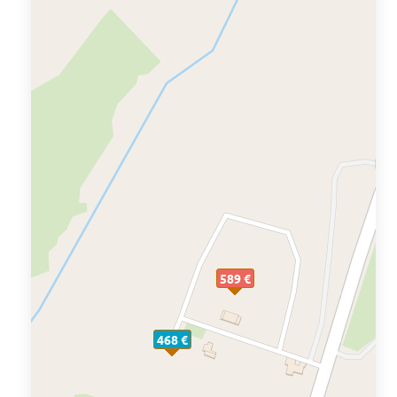
589 €
468 €