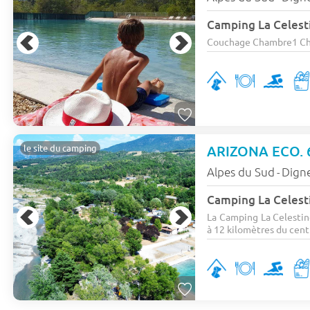
Camping La Celest
Couchage Chambre1 Cham
ARIZONA ECO. 6
le site du camping
Alpes du Sud
Digne
-
Camping La Celest
La Camping La Celestin
à 12 kilomètres du centr