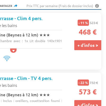
Prix TTC par semaine (Frais de dossier inclus)
PARTAGER
rasse - Clim 4 pers.
- 11 %
523 €
 les bains
468 €
ine (Beynes à 12 km)
★★★
hambre avec : 1x Lit double 140x1901
+ d'infos >
rasse - Clim - TV 4 pers.
- 22 %
732 €
 les bains
573 €
ine (Beynes à 12 km)
★★★
 Inclus : oreillers, couettesNon fourni :
+ d'infos >