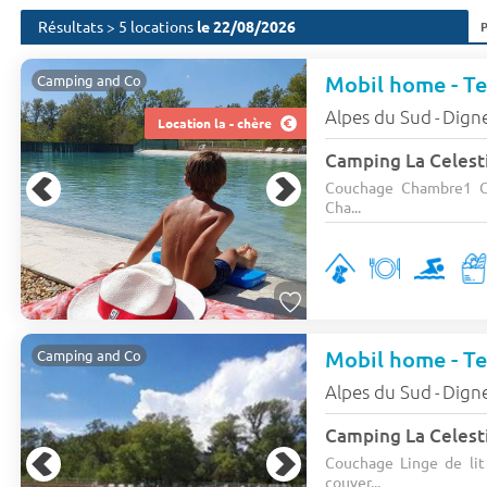
Résultats > 5 locations
le 22/08/2026
Mobil home - Ter
Camping and Co
Alpes du Sud
Digne
-
Location la - chère
Camping La Celest
Couchage Chambre1 C
Cha...
Mobil home - Ter
Camping and Co
Alpes du Sud
Digne
-
Camping La Celest
Couchage Linge de lit :
couver...