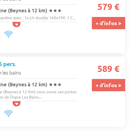
579 €
ine (Beynes à 12 km)
★★★
bre avec : 1x Lit double 160x190. 1 C...
+ d'infos >
 pers.
589 €
 les bains
ine (Beynes à 12 km)
★★★
+ d'infos >
e (Beynes à 12 Km) vous ouvre ses portes
e de Digne Les Bains...