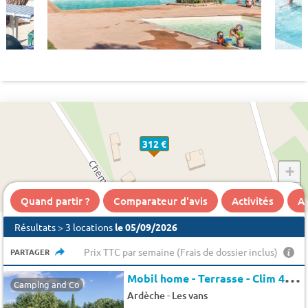
312 €
+
−
Quand partir ?
Comparateur d'avis
Activités
A 
Résultats > 3 locations
le 05/09/2026
Prix TTC par semaine (Frais de dossier inclus)
PARTAGER
M
obil home - Terrasse - Clim 4 pers.
Camping and Co
-
Ardèche
Les vans