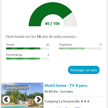
80
/
100
Note basée sur les
78
avis du web suivants :
Homair
65
Tripadvisor
11
Eurocampings
2
Partager un avis
Mobil home - TV 8 pers.
Camping and Co
-
Ardèche
Les vans
Camping La Nouzarède
★★★