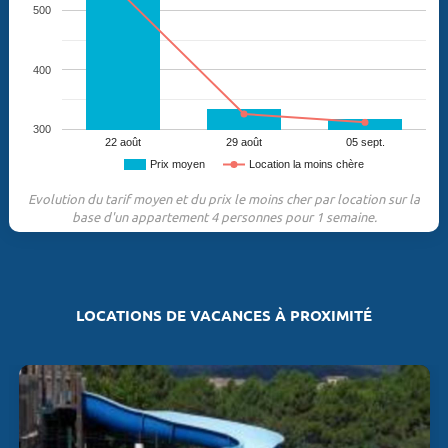
500
400
300
22 août
29 août
05 sept.
Prix moyen
Location la moins chère
Evolution du tarif moyen et du prix le moins cher par location sur la
base d'un appartement 4 personnes pour 1 semaine.
LOCATIONS DE VACANCES À PROXIMITÉ