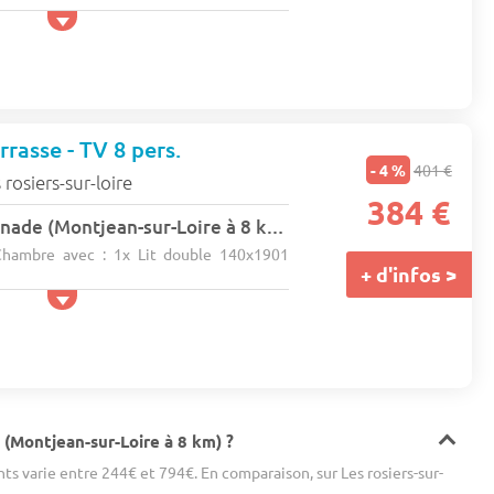
rasse - TV 8 pers.
- 4 %
401 €
 rosiers-sur-loire
384 €
Camping La Promenade (Montjean-sur-Loire à 8 km)
★★★
hambre avec : 1x Lit double 140x1901
+ d'infos >
(Montjean-sur-Loire à 8 km) ?
s varie entre 244€ et 794€. En comparaison, sur Les rosiers-sur-