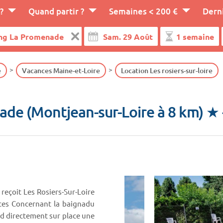
?
Quand partir ?
Semaines < 200 €
Dern
e
Vacances Maine-et-Loire
Location Les rosiers-sur-loire
de (Montjean-sur-Loire à 8 km) ★
eçoit Les Rosiers-Sur-Loire
vices Concernant la baignadu
 directement sur place une