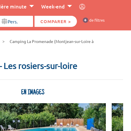
ière minute
Week-end
+
de filtres
COMPARER >
Camping La Promenade (Montjean-sur-Loire à
- Les rosiers-sur-loire
EN IMAGES