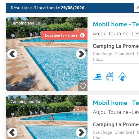
Résultats > 3 locations
le 29/08/2026
Mobil home - Ter
Camping and Co
Anjou Touraine
Les
-
Location la - chère
Couchage Chambre1 C
Cha...
Mobil home - Ter
Camping and Co
Anjou Touraine
Les
-
Couchage Chambre1 C
Cha...