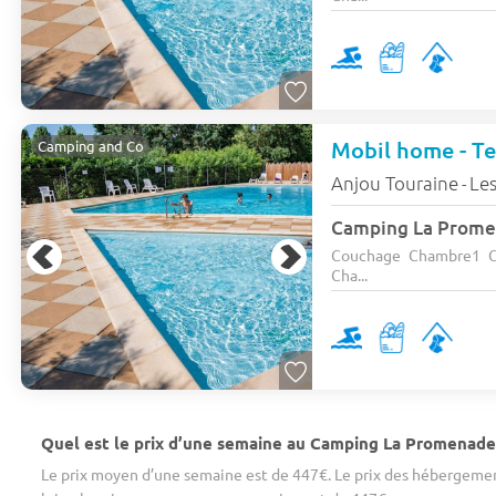
Mobil home - Ter
Camping and Co
Anjou Touraine
Les
-
Couchage Chambre1 C
Cha...
Quel est le prix d’une semaine au Camping La Promenade 
Le prix moyen d’une semaine est de 447€. Le prix des hébergement