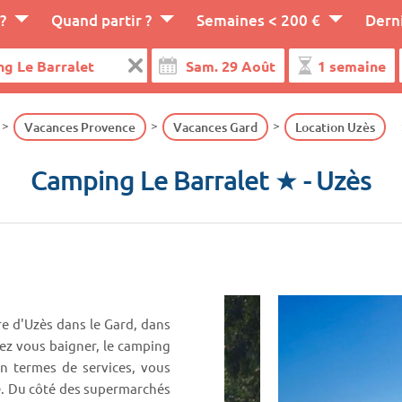
?
Quand partir ?
Semaines < 200 €
Dern
Vacances Provence
Vacances Gard
Location Uzès
Camping Le Barralet ★
- Uzès
re d'Uzès dans le Gard, dans
tez vous baigner, le camping
En termes de services, vous
e. Du côté des supermarchés