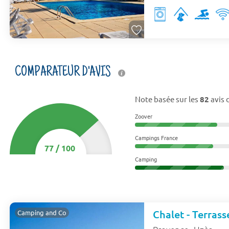
COMPARATEUR D'AVIS
Note basée sur les
82
avis 
Zoover
Campings France
77
/
100
Camping
Chalet - Terrass
Camping and Co