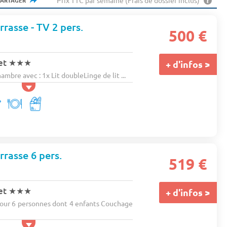
Prix TTC par semaine (Frais de dossier inclus)
PARTAGER
rasse - TV 2 pers.
500 €
et
★★★
+ d'infos >
re avec : 1x Lit doubleLinge de lit ...
rrasse 6 pers.
519 €
et
★★★
+ d'infos >
ur 6 personnes dont 4 enfants Couchage