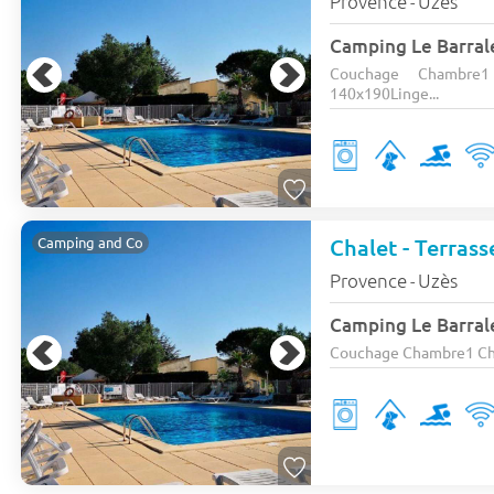
Provence
Uzès
-
Camping Le Barral
Couchage Chambre
140x190Linge...
Chalet - Terrass
Camping and Co
Provence
Uzès
-
Camping Le Barral
Couchage Chambre1 Cham