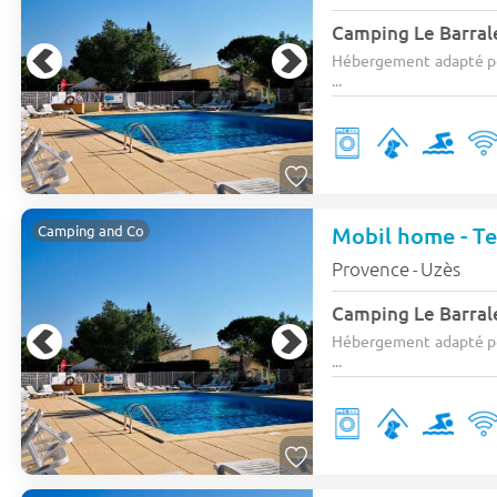
Camping Le Barral
Hébergement adapté po
...
Mobil home - Ter
Camping and Co
Provence
Uzès
-
Camping Le Barral
Hébergement adapté po
...