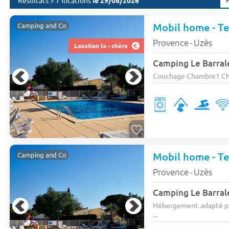
Résultats > 7 locations
le 29/08/2026
Mobil home - Ter
Camping and Co
Provence
Uzès
-
Location la - chère
Camping Le Barral
Couchage Chambre1 Chamb
Mobil home - Te
Camping and Co
Provence
Uzès
-
Camping Le Barral
Hébergement adapté po
...