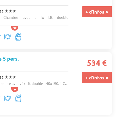
et
★★★
+ d'infos >
1 Chambre avec : 1x Lit double
e 5 pers.
534 €
et
★★★
+ d'infos >
bre avec : 1x Lit double 140x190. 1 C...