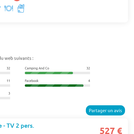
du web suivants :
32
Camping And Co
32
11
Facebook
4
3
Partager un avis
e - TV 2 pers.
527 €