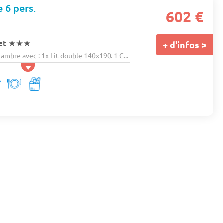
e 6 pers.
602 €
et
★★★
+ d'infos >
bre avec : 1x Lit double 140x190. 1 C...