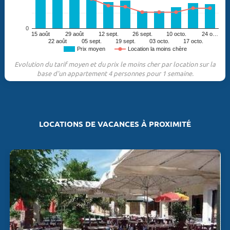
0
15 août
29 août
12 sept.
26 sept.
10 octo.
24 o…
22 août
05 sept.
19 sept.
03 octo.
17 octo.
Prix moyen
Location la moins chère
Evolution du tarif moyen et du prix le moins cher par location sur la
base d'un appartement 4 personnes pour 1 semaine.
LOCATIONS DE VACANCES À PROXIMITÉ