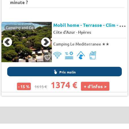
minute ?
M
obil home - Terrasse - Clim - TV 6 pers.
Camping and Co
-
Côte d'Azur
Hyères
Camping Le Mediterranee
★★
Prix malin
1374 €
+ d'infos >
- 15 %
1615 €