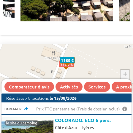
1165 €
1188 €
+
−
Comparateur d'avis
Activités
Services
A proxi
Résultats > 8 locations
le 15/08/2026
Prix TTC par semaine (Frais de dossier inclus)
PARTAGER
COLORADO. ECO 6 pers.
le site du camping
-
Côte d'Azur
Hyères