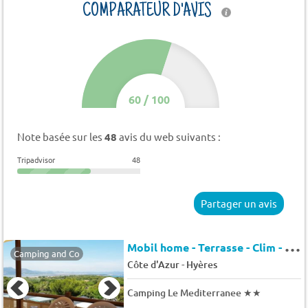
COMPARATEUR D'AVIS
60
/
100
Note basée sur les
48
avis du web suivants :
Tripadvisor
48
Partager un avis
M
obil home - Terrasse - Clim - TV 4 pers.
Camping and Co
-
Côte d'Azur
Hyères
Camping Le Mediterranee
★★