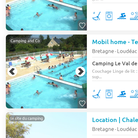
Mobil home - Ter
Camping and Co
Bretagne
Loudéac
-
Camping Le Val de
Couchage Linge de lit : 
sup...
Location | Chale
le site du camping
Bretagne
Loudéac
-