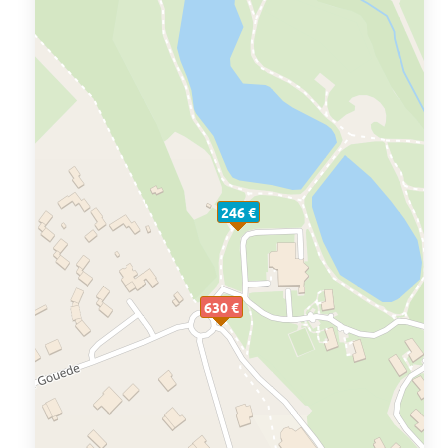
246 €
630 €