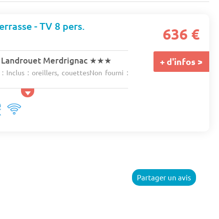
errasse - TV 8 pers.
636 €
 Landrouet Merdrignac
★★★
+ d'infos >
 Inclus : oreillers, couettesNon fourni :
Partager un avis