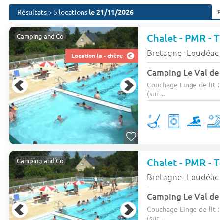
Résultats > 5 locations
le 21/11/2026
Camping and Co
Bretagne
Loudéac
-
Location la - chère
Camping Le Val de
Couchage Linge de lit :
(sur ...
Camping and Co
Bretagne
Loudéac
-
Camping Le Val de
Couchage Linge de lit :
(sur ...