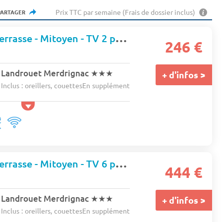
Prix TTC par semaine (Frais de dossier inclus)
PARTAGER
Chalet - PMR - Terrasse - Mitoyen - TV 2 pers.
246 €
 Landrouet Merdrignac
★★★
+ d'infos >
 Inclus : oreillers, couettesEn supplément
Chalet - PMR - Terrasse - Mitoyen - TV 6 pers.
444 €
 Landrouet Merdrignac
★★★
+ d'infos >
 Inclus : oreillers, couettesEn supplément