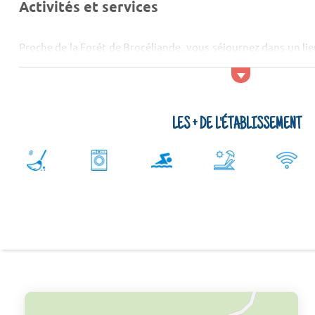
Activités et services
Proche de la Forét de Brocéliande, vous séjournez dans un lie
Kayak, paddle, tir à l’arc, catamaran, réveil musculaire,
sportifs… sont des activités que vous pouvez faire dans les ale
LES + DE L'ÉTABLISSEMENT