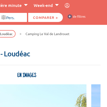
ière minute
Week-end
+
de filtres
COMPARER >
 Loudéac
Camping Le Val de Landrouet
★
- Loudéac
EN IMAGES