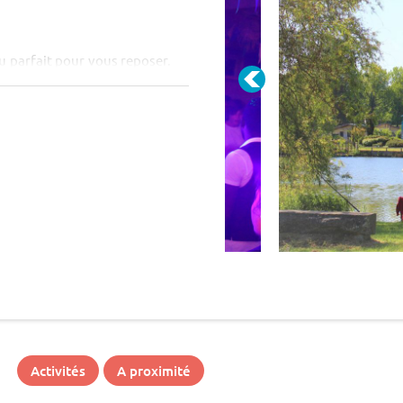
u parfait pour vous reposer.
 marche nordique, tournois
ntours. A...
Activités
A proximité