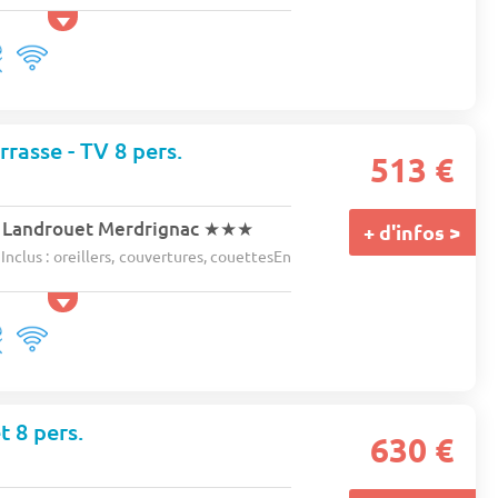
rasse - TV 8 pers.
513 €
 Landrouet Merdrignac
★★★
+ d'infos >
Inclus : oreillers, couvertures, couettesEn
t 8 pers.
630 €