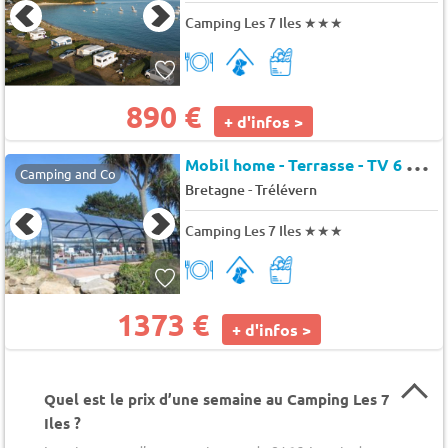
Camping Les 7 Iles
★★★
890 €
+ d'infos >
M
obil home - Terrasse - TV 6 pers.
Camping and Co
-
Bretagne
Trélévern
Camping Les 7 Iles
★★★
1373 €
+ d'infos >
Quel est le prix d’une semaine au Camping Les 7
Iles ?