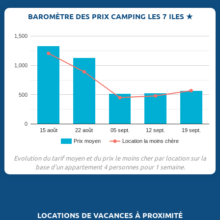
BAROMÈTRE DES PRIX CAMPING LES 7 ILES ★
1,500
1,000
500
0
15 août
22 août
05 sept.
12 sept.
19 sept.
Prix moyen
Location la moins chère
Evolution du tarif moyen et du prix le moins cher par location sur la
base d'un appartement 4 personnes pour 1 semaine.
LOCATIONS DE VACANCES À PROXIMITÉ