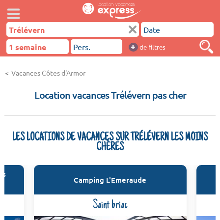
+
de filtres
Vacances Côtes d'Armor
Location vacances Trélévern pas cher
LES LOCATIONS DE VACANCES SUR TRÉLÉVERN LES MOINS
CHÈRES
es
Camping L'Emeraude
Saint briac