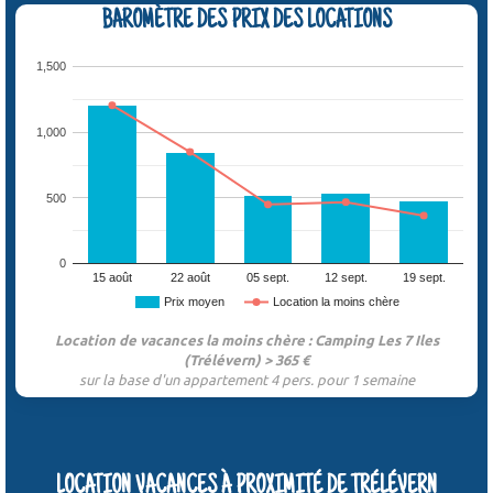
BAROMÈTRE DES PRIX DES LOCATIONS
1,500
1,000
500
0
15 août
22 août
05 sept.
12 sept.
19 sept.
Prix moyen
Location la moins chère
Location de vacances la moins chère : Camping Les 7 Iles
(Trélévern) > 365 €
sur la base d'un appartement 4 pers. pour 1 semaine
LOCATION VACANCES À PROXIMITÉ DE TRÉLÉVERN