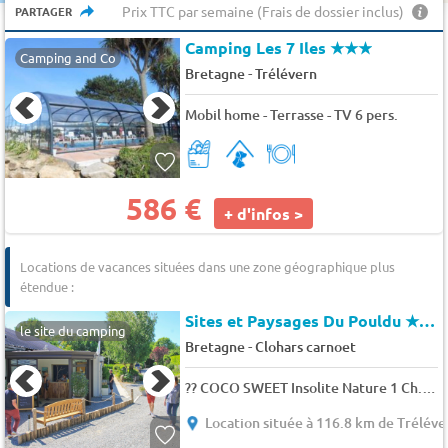
Prix TTC par semaine (Frais de dossier inclus)
PARTAGER
Camping Les 7 Iles
★★★
Camping and Co
-
Bretagne
Trélévern
Mobil home - Terrasse - TV 6 pers.
586 €
+ d'infos >
Locations de vacances situées dans une zone géographique plus
étendue :
Sites et Paysages Du Pouldu
★★★
le site du camping
-
Bretagne
Clohars carnoet
?? COCO SWEET Insolite Nature 1 Ch. 4 pers.
Location située à 116.8 km de Tréléve