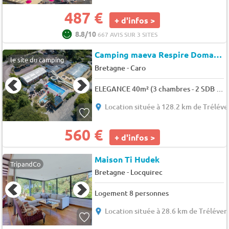
487 €
+ d'infos >
8.8/10
667 AVIS SUR 3 SITES
Camping maeva Respire Domaine de Kervallon
le site du camping
-
Bretagne
Caro
ELEGANCE 40m² (3 chambres - 2 SDB - Climatisation) terrasse 27m² - Nouveauté 2024 6 pers.
Location située à 128.2 km de Tréléve
560 €
+ d'infos >
Maison Ti Hudek
TripandCo
-
Bretagne
Locquirec
Logement 8 personnes
Location située à 28.6 km de Tréléver