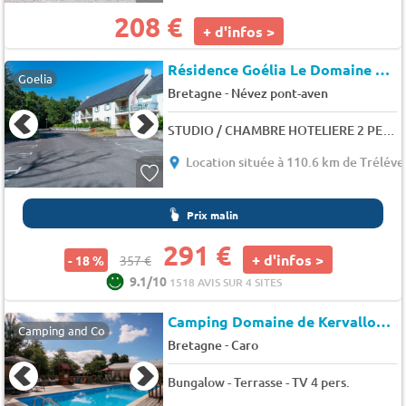
208 €
+ d'infos >
Résidence Goélia Le Domaine de Pont Aven
Goelia
-
Bretagne
Névez pont-aven
STUDIO / CHAMBRE HOTELIERE 2 PERS. BALCON OU TERRASSE
Location située à 110.6 km de Tréléve
Prix malin
291 €
+ d'infos >
- 18 %
357 €
9.1/10
1518 AVIS SUR 4 SITES
Camping Domaine de Kervallon*
Camping and Co
-
Bretagne
Caro
Bungalow - Terrasse - TV 4 pers.