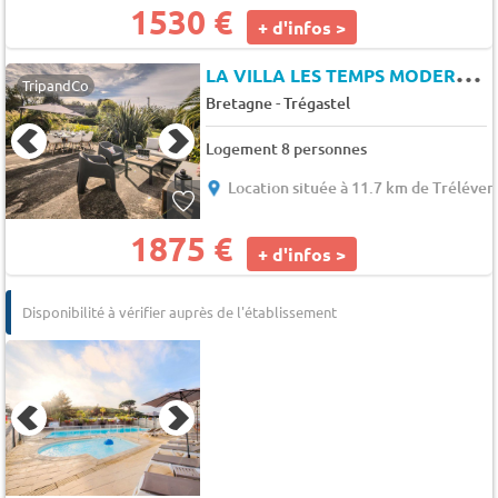
1530 €
+ d'infos >
L
A VILLA LES TEMPS MODERNES
TripandCo
-
Bretagne
Trégastel
Logement 8 personnes
Location située à 11.7 km de Tréléver
1875 €
+ d'infos >
Disponibilité à vérifier auprès de l'établissement