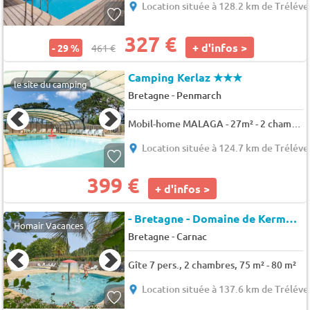
Location située à 128.2 km de Tréléve
327 €
+ d'infos >
- 29 %
461 €
Camping Kerlaz
★★★
le site du camping
-
Bretagne
Penmarch
Mobil-home MALAGA - 27m² - 2 chambres 4 pers.
Location située à 124.7 km de Tréléve
399 €
+ d'infos >
- Bretagne - Domaine de Kermario
Homair Vacances
-
Bretagne
Carnac
Gîte 7 pers., 2 chambres, 75 m² - 80 m²
Location située à 137.6 km de Tréléve