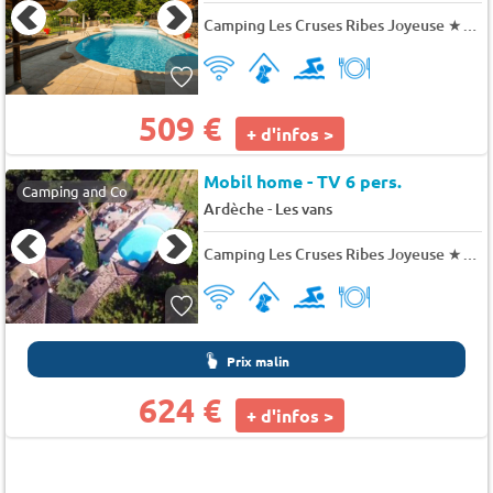
Camping Les Cruses Ribes Joyeuse
★★★
509 €
+ d'infos >
Mobil home - TV 6 pers.
Camping and Co
-
Ardèche
Les vans
Camping Les Cruses Ribes Joyeuse
★★★
Prix malin
624 €
+ d'infos >