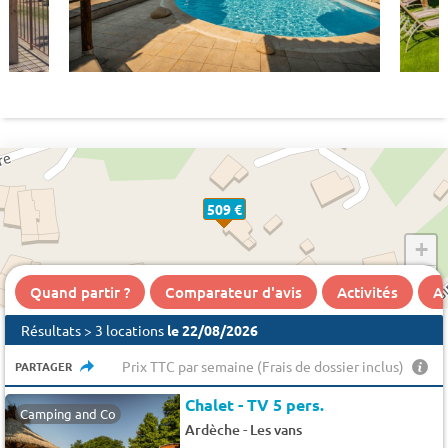
509 €
+
−
Quand partir ?
Comparateur d'avis
Activités
A 
Résultats > 3 locations
le 22/08/2026
Prix TTC par semaine (Frais de dossier inclus)
PARTAGER
Chalet - TV 5 pers.
Camping and Co
-
Ardèche
Les vans