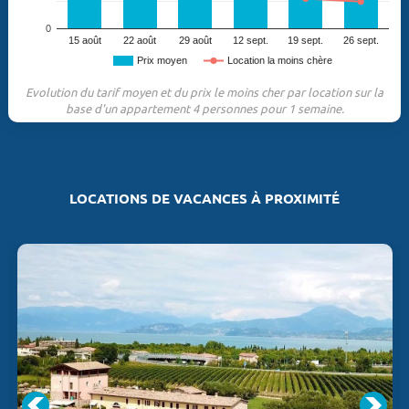
0
15 août
22 août
29 août
12 sept.
19 sept.
26 sept.
Prix moyen
Location la moins chère
Evolution du tarif moyen et du prix le moins cher par location sur la
base d'un appartement 4 personnes pour 1 semaine.
LOCATIONS DE VACANCES À PROXIMITÉ