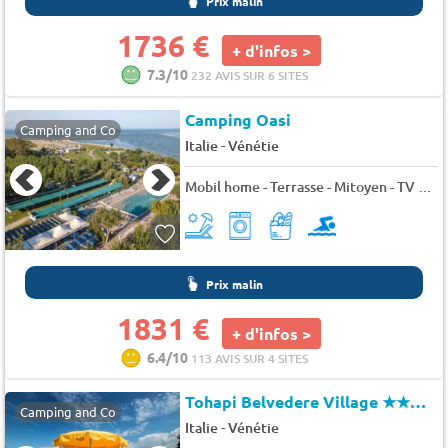
Prix malin
1736 €
+ d'infos >
7.3/10
232 AVIS SUR 6 SITES
Camping Oasi
Camping and Co
-
Italie
Vénétie
Mobil home - Terrasse - Mitoyen - TV 6 pers.
Prix malin
1831 €
+ d'infos >
6.4/10
113 AVIS SUR 4 SITES
Tohapi Belvedere Village
★★★★
Camping and Co
-
Italie
Vénétie