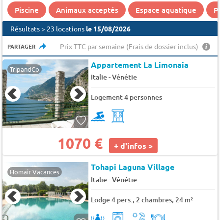
Piscine
Animaux acceptés
Espace aquatique
P
Résultats > 23 locations
le 15/08/2026
Prix TTC par semaine (Frais de dossier inclus)
PARTAGER
Appartement La Limonaia
TripandCo
-
Italie
Vénétie
Logement 4 personnes
1070 €
+ d'infos >
Tohapi Laguna Village
Homair Vacances
-
Italie
Vénétie
Lodge 4 pers., 2 chambres, 24 m²