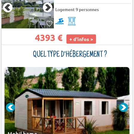
Logement 9 personnes
4393 €
+ d'infos >
QUEL TYPE D'HÉBERGEMENT ?
Mobil home