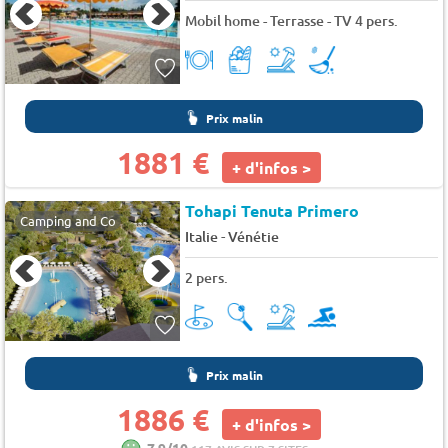
Mobil home - Terrasse - TV 4 pers.
Prix malin
1881 €
+ d'infos >
Tohapi Tenuta Primero
Camping and Co
-
Italie
Vénétie
2 pers.
Prix malin
1886 €
+ d'infos >
7.9/10