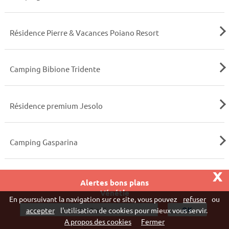
Résidence Pierre & Vacances Poiano Resort
Camping Bibione Tridente
Résidence premium Jesolo
Camping Gasparina
x
Résidence Pierre & Vacances Cà del Pioppo Cavallino
Alertes bons plans
Treporti
Vénétie
En poursuivant la navigation sur ce site, vous pouvez
refuser
ou
accepter
l'utilisation de cookies pour mieux vous servir.
A propos des cookies
Fermer
Résidence Pierre & Vacances Mare Azzurro Duino Aurisina