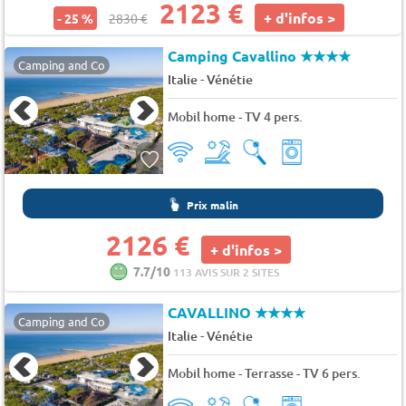
2123 €
+ d'infos >
- 25 %
2830 €
Camping Cavallino
★★★★
Camping and Co
-
Italie
Vénétie
Mobil home - TV 4 pers.
Prix malin
2126 €
+ d'infos >
7.7/10
113 AVIS SUR 2 SITES
CAVALLINO
★★★★
Camping and Co
-
Italie
Vénétie
Mobil home - Terrasse - TV 6 pers.