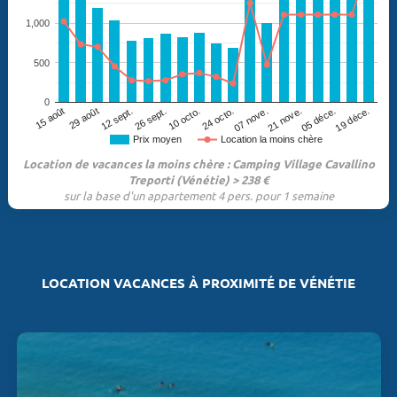
1,000
500
0
29 août
07 nove.
05 déce.
12 sept.
10 octo.
15 août
21 nove.
19 déce.
26 sept.
24 octo.
Prix moyen
Location la moins chère
Location de vacances la moins chère : Camping Village Cavallino
Treporti (Vénétie) > 238 €
sur la base d'un appartement 4 pers. pour 1 semaine
LOCATION VACANCES À PROXIMITÉ DE VÉNÉTIE