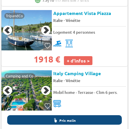
117 AVIS SUR 7 SITES
Appartement Vista Piazza
TripandCo
-
Italie
Vénétie
Logement 4 personnes
1918 €
+ d'infos >
Italy Camping Village
Camping and Co
-
Italie
Vénétie
Mobil home - Terrasse - Clim 6 pers.
Prix malin