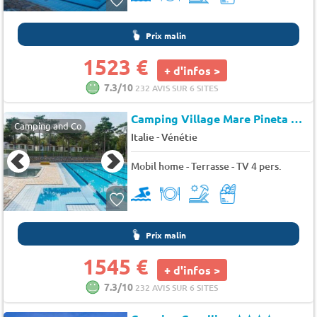
Prix malin
1523 €
+ d'infos >
7.3/10
232 AVIS SUR 6 SITES
Camping Village Mare Pineta
★★
Camping and Co
-
Italie
Vénétie
Mobil home - Terrasse - TV 4 pers.
Prix malin
1545 €
+ d'infos >
7.3/10
232 AVIS SUR 6 SITES