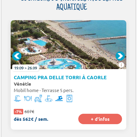
AQUATIQUE
19.09 > 26.09
RDA
CAMPING PRA DELLE TORRI À CAORLE
Vénétie
Mobil home - Terrasse 5 pers.
607€
-7%
dès 562€ / sem.
+ d'infos