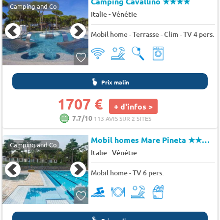
Camping Cavallino
★★★★
Camping and Co
-
Italie
Vénétie
Mobil home - Terrasse - Clim - TV 4 pers.
Prix malin
1707 €
+ d'infos >
7.7/10
113 AVIS SUR 2 SITES
Mobil homes Mare Pineta
★★★★
Camping and Co
-
Italie
Vénétie
Mobil home - TV 6 pers.