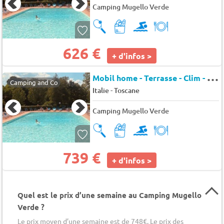
Camping Mugello Verde
626 €
+ d'infos >
M
obil home - Terrasse - Clim - TV 6 pers.
Camping and Co
-
Italie
Toscane
Camping Mugello Verde
739 €
+ d'infos >
Quel est le prix d’une semaine au Camping Mugello
Verde ?
Le prix moyen d’une semaine est de 748€. Le prix des