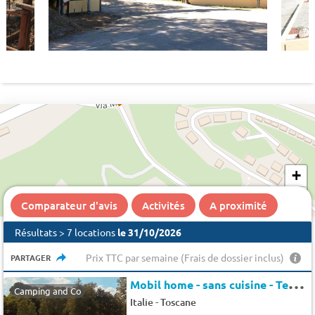
920 €
+
−
518 €
Comparateur d'avis
Activités
A proximité
Résultats > 7 locations
le 31/10/2026
Prix TTC par semaine (Frais de dossier inclus)
PARTAGER
M
obil home - sans cuisine - Terrasse - Clim 2 pers.
Camping and Co
-
Italie
Toscane