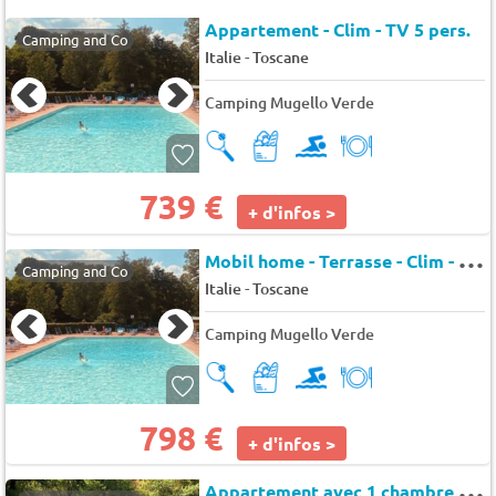
Appartement - Clim - TV 5 pers.
Camping and Co
-
Italie
Toscane
Camping Mugello Verde
739 €
+ d'infos >
M
obil home - Terrasse - Clim - TV 4 pers.
Camping and Co
-
Italie
Toscane
Camping Mugello Verde
798 €
+ d'infos >
A
ppartement avec 1 chambre 4 pers.