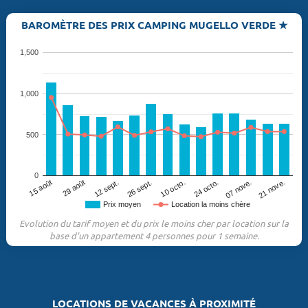
BAROMÈTRE DES PRIX CAMPING MUGELLO VERDE ★
1,500
1,000
500
0
29 août
07 nove.
26 sept.
15 août
24 octo.
12 sept.
21 nove.
10 octo.
Prix moyen
Location la moins chère
Evolution du tarif moyen et du prix le moins cher par location sur la
base d'un appartement 4 personnes pour 1 semaine.
LOCATIONS DE VACANCES À PROXIMITÉ