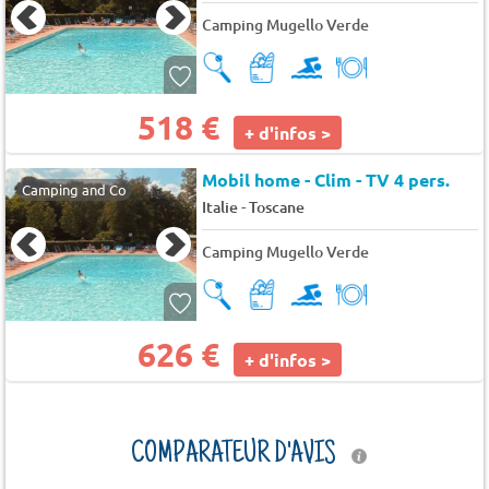
Camping Mugello Verde
518 €
+ d'infos >
Mobil home - Clim - TV 4 pers.
Camping and Co
-
Italie
Toscane
Camping Mugello Verde
626 €
+ d'infos >
COMPARATEUR D'AVIS