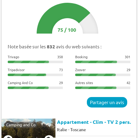
75
/
100
Note basée sur les
832
avis du web suivants :
Trivago
358
Booking
301
Tripadvisor
73
Zoover
29
Camping And Co
29
Autres sites
42
Partager un avis
Appartement - Clim - TV 2 pers.
Camping and Co
-
Italie
Toscane