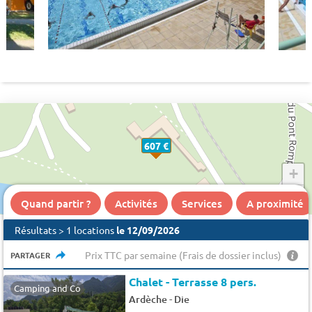
607 €
+
−
Quand partir ?
Activités
Services
A proximité
Résultats > 1 locations
le 12/09/2026
Prix TTC par semaine (Frais de dossier inclus)
PARTAGER
Chalet - Terrasse 8 pers.
Camping and Co
-
Ardèche
Die