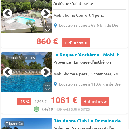
-
Ardèche
Saint basile
Mobil-home Confort 4 pers.
Location située à 68.6 km de Die
860 €
+ d'infos >
La Roque d'Anthéron - Mobil homes Les Iscles
Homair Vacances
-
Provence
La roque d'anthéron
Mobil-home 6 pers., 3 chambres, 24 m² - 31 m²
Location située à 113.6 km de Die
1081 €
+ d'infos >
- 13 %
1246 €
7.4/10
1469 AVIS SUR 8 SITES
Résidence-Club Le Domaine des Hauts de
TripandCo
-
Ardèche
Salavas vallon pont d'arc