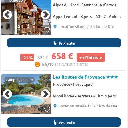
TripandCo
-
Alpes du Nord
Saint sorlin d'arves
Appartement - 8 pers. - 53m2 - Animaux admis
Location située à 85 km de Die
Prix malin
658 €
+ d'infos >
- 21 %
829 €
5.8/10
396 AVIS SUR 7 SITES
Les Routes de Provence
★★★
Camping and Co
-
Provence
Forcalquier
Mobil home - Terrasse - Clim 4 pers.
Location située à 93.7 km de Die
Prix malin