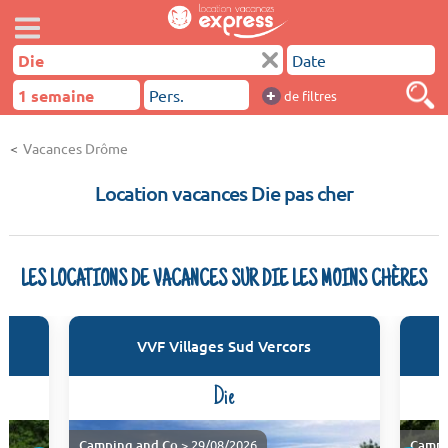
+
de filtres
Vacances Drôme
Location vacances Die pas cher
LES LOCATIONS DE VACANCES SUR DIE LES MOINS CHÈRES
VVF Villages Sud Vercors
Die
Camping and Co
> 29/08/2026
Campi