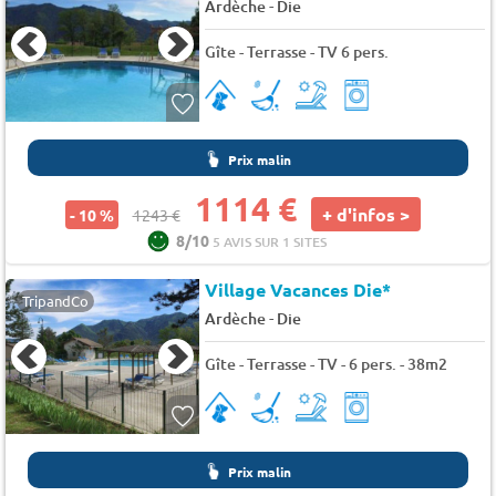
-
Ardèche
Die
Gîte - Terrasse - TV 6 pers.
Prix malin
1114 €
+ d'infos >
- 10 %
1243 €
8/10
5 AVIS SUR 1 SITES
Village Vacances Die*
TripandCo
-
Ardèche
Die
Gîte - Terrasse - TV - 6 pers. - 38m2
Prix malin