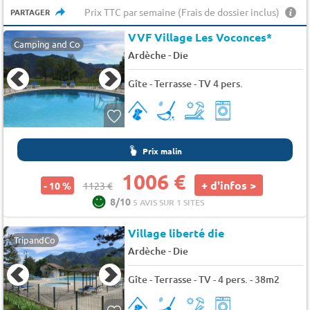
Prix TTC par semaine (Frais de dossier inclus)
PARTAGER
VVF Village Les Voconces*
Camping and Co
-
Ardèche
Die
Gîte - Terrasse - TV 4 pers.
Prix malin
1006 €
+ d'infos >
- 10 %
1123 €
8/10
5 AVIS SUR 1 SITES
Village liberté die
TripandCo
-
Ardèche
Die
Gîte - Terrasse - TV - 4 pers. - 38m2