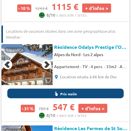
1115 €
+ d'infos >
- 10 %
1243 €
8/10
5 AVIS SUR 1 SITES
Locations de vacances situées dans une zone géographique plus
étendue :
Résidence Odalys Prestige l'Ours Blanc
TripandCo
-
Alpes du Nord
Les 2 alpes
Appartement - TV - 4 pers. - 33m2 - Animaux admis
Location située à 66 km de Die
Prix malin
547 €
+ d'infos >
- 31 %
789 €
8/10
1 AVIS SUR 1 SITES
Résidence Les Fermes de St Sorlin