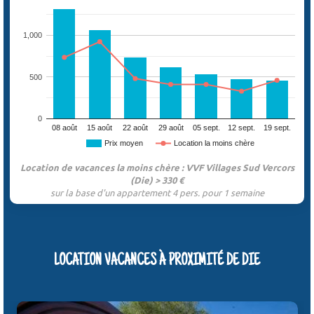
1,000
500
0
08 août
15 août
22 août
29 août
05 sept.
12 sept.
19 sept.
Prix moyen
Location la moins chère
Location de vacances la moins chère : VVF Villages Sud Vercors
(Die) > 330 €
sur la base d'un appartement 4 pers. pour 1 semaine
LOCATION VACANCES À PROXIMITÉ DE DIE