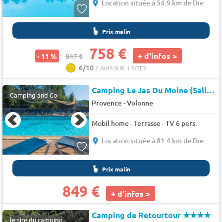
Location située à 54.9 km de Die
Prix malin
758 €
+ d'infos >
- 11 %
847 €
6/10
2 AVIS SUR 1 SITES
Camping Le Jas Du Moine (Salignac à 5 km)
Camping and Co
-
Provence
Volonne
Mobil home - Terrasse - TV 6 pers.
Location située à 81.4 km de Die
Prix malin
849 €
+ d'infos >
Camping de Retourtour
★★★★
le site du camping