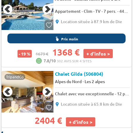
Appartement - Clim - TV - 7 pers. - 44m2 - Animaux admis
Location située à 87.9 km de Die
Prix malin
1368 €
+ d'infos >
- 19 %
1679 €
7.8/10
302 AVIS SUR 4 SITES
Chalet Gilda (506804)
TripandCo
-
Alpes du Nord
Les 2 alpes
Chalet avec vue exceptionnelle - 12 pers. - 162m2 - TV
Location située à 65.8 km de Die
2404 €
+ d'infos >