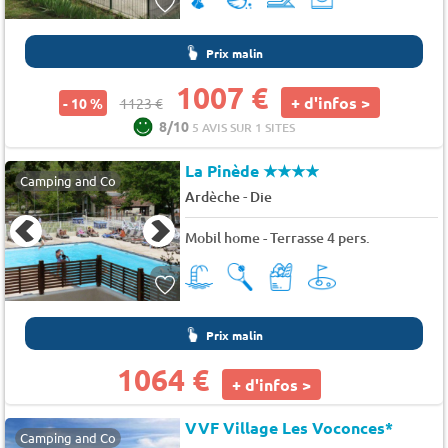
Prix malin
1007 €
+ d'infos >
- 10 %
1123 €
8/10
5 AVIS SUR 1 SITES
La Pinède
★★★★
Camping and Co
-
Ardèche
Die
Mobil home - Terrasse 4 pers.
Prix malin
1064 €
+ d'infos >
VVF Village Les Voconces*
Camping and Co